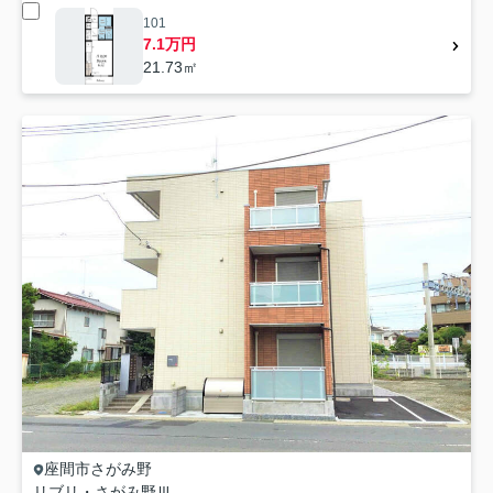
101
7.1万円
21.73㎡
座間市
さがみ野
リブリ・さがみ野Ⅲ