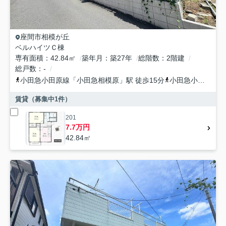
座間市
相模が丘
ベルハイツＣ棟
専有面積
42.84㎡
築年月
築27年
総階数
2階建
総戸数
-
小田急小田原線
「
小田急相模原
」駅 徒歩15分
小田急小田原線
「
賃貸（募集中
1
件）
201
7.7万円
42.84㎡