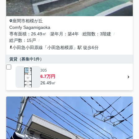
座間市
相模が丘
Comfy Sagamigaoka
専有面積
26.49㎡
築年月
築4年
総階数
3階建
総戸数
15戸
小田急小田原線
「
小田急相模原
」駅 徒歩6分
賃貸（募集中
1
件）
305
6.7万円
26.49㎡