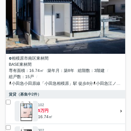
相模原市南区
東林間
BASE東林間
専有面積
16.74㎡
築年月
築8年
総階数
3階建
総戸数
15戸
小田急小田原線
「
小田急相模原
」駅 徒歩8分
小田急江ノ島線
「
賃貸（募集中
2
件）
102
5万円
16.74㎡
302