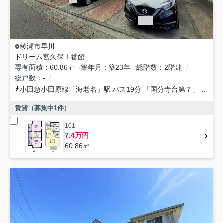
綾瀬市
早川
ドリーム宮久保Ⅰ番館
専有面積
60.86㎡
築年月
築23年
総階数
2階建
総戸数
-
小田急小田原線
「
海老名
」駅 バス19分 「国分寺台第７」 停歩8分
賃貸（募集中
1
件）
101
7.4万円
60.86㎡