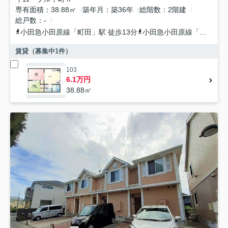
専有面積
38.88㎡
築年月
築36年
総階数
2階建
総戸数
-
小田急小田原線
「
町田
」駅 徒歩13分
小田急小田原線
「
玉川学園
賃貸（募集中
1
件）
103
6.1万円
38.88㎡