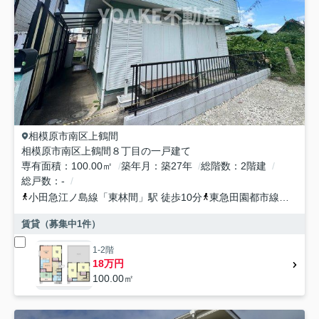
相模原市南区
上鶴間
相模原市南区上鶴間８丁目の一戸建て
専有面積
100.00㎡
築年月
築27年
総階数
2階建
総戸数
-
小田急江ノ島線
「
東林間
」駅 徒歩10分
東急田園都市線
「
中央林
賃貸（募集中
1
件）
1-2階
18万円
100.00㎡