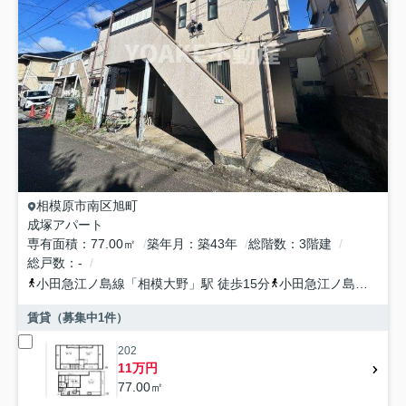
相模原市南区
旭町
成塚アパート
専有面積
77.00㎡
築年月
築43年
総階数
3階建
総戸数
-
小田急江ノ島線
「
相模大野
」駅 徒歩15分
小田急江ノ島線
「
東林
賃貸（募集中
1
件）
202
11万円
77.00㎡