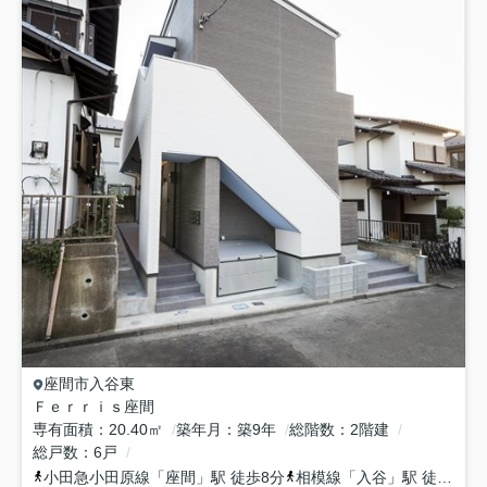
座間市
入谷東
Ｆｅｒｒｉｓ座間
専有面積
20.40㎡
築年月
築9年
総階数
2階建
総戸数
6戸
小田急小田原線
「
座間
」駅 徒歩8分
相模線
「
入谷
」駅 徒歩23分