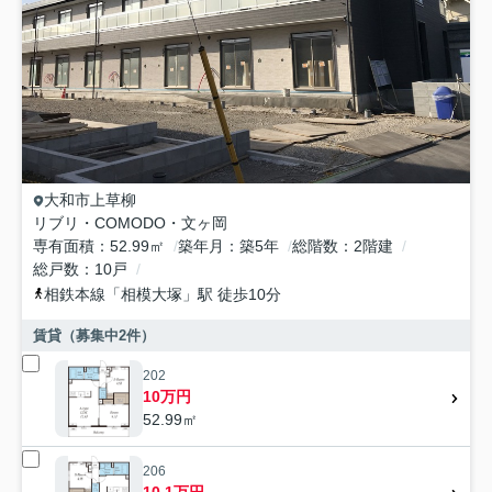
大和市
上草柳
リブリ・COMODO・文ヶ岡
専有面積
52.99㎡
築年月
築5年
総階数
2階建
総戸数
10戸
相鉄本線
「
相模大塚
」駅 徒歩10分
賃貸（募集中
2
件）
202
10万円
52.99㎡
206