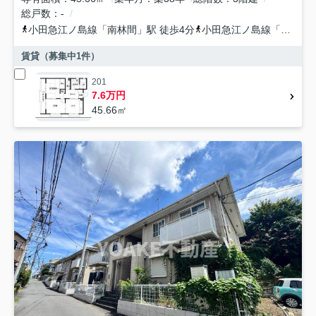
総戸数
-
小田急江ノ島線
「
南林間
」駅 徒歩4分
小田急江ノ島線
「
鶴間
」
賃貸（募集中
1
件）
201
7.6万円
45.66㎡