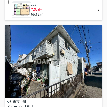
201
7.3万円
55.62㎡
町田市
中町
イムーブル中町Ⅱ