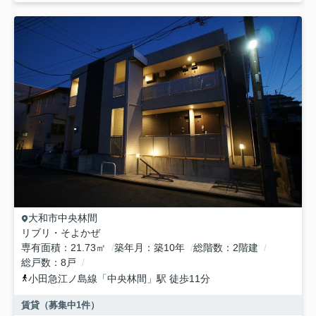
大和市
中央林間
リブリ・そよかぜ
専有面積
21.73㎡
築年月
築10年
総階数
2階建
総戸数
8戸
小田急江ノ島線
「
中央林間
」駅 徒歩11分
賃貸（募集中
1
件）