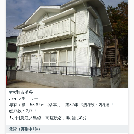
大和市
渋谷
ハイツチェリー
専有面積
55.62㎡
築年月
築37年
総階数
2階建
総戸数
2戸
小田急江ノ島線
「
高座渋谷
」駅 徒歩8分
賃貸（募集中
1
件）