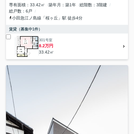
専有面積
33.42㎡
築年月
築1年
総階数
3階建
総戸数
6戸
小田急江ノ島線
「
桜ヶ丘
」駅 徒歩4分
賃貸（募集中
1
件）
301号室
8.2万円
33.42㎡