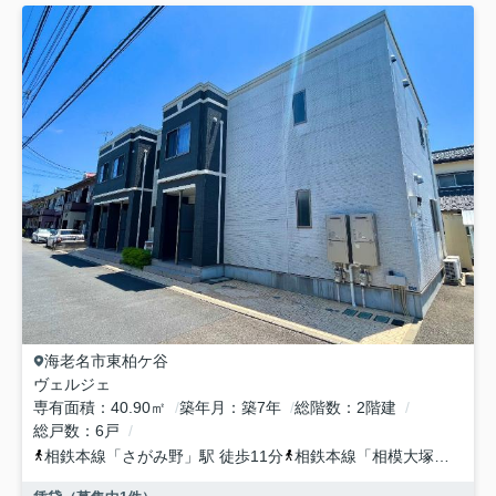
海老名市
東柏ケ谷
ヴェルジェ
専有面積
40.90㎡
築年月
築7年
総階数
2階建
総戸数
6戸
相鉄本線
「
さがみ野
」駅 徒歩11分
相鉄本線
「
相模大塚
」駅 徒