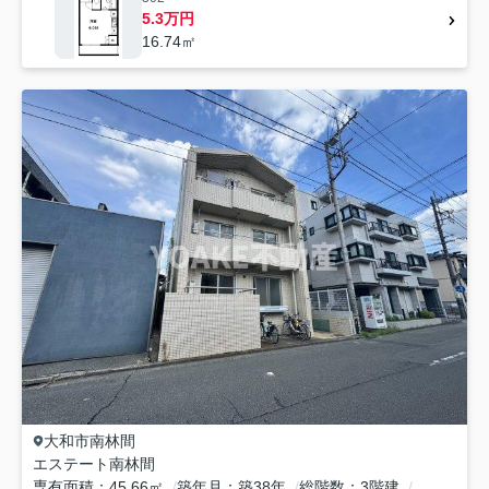
5.3万円
16.74㎡
大和市
南林間
エステート南林間
専有面積
45.66㎡
築年月
築38年
総階数
3階建