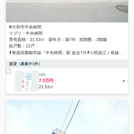
大和市
中央林間
リブリ・中央林間
専有面積
21.53㎡
築年月
築7年
総階数
3階建
総戸数
12戸
東急田園都市線
「
中央林間
」駅 徒歩7分
小田急江ノ島線
「
中央
賃貸（募集中
1
件）
105
7.3万円
21.53㎡