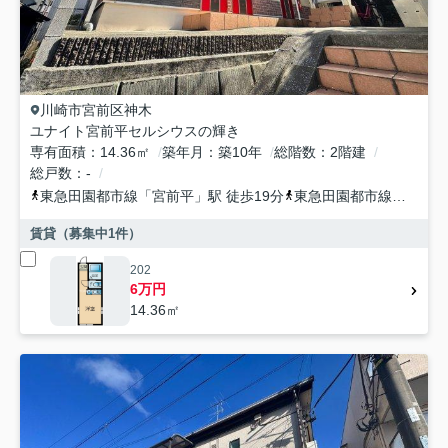
川崎市宮前区
神木
ユナイト宮前平セルシウスの輝き
専有面積
14.36㎡
築年月
築10年
総階数
2階建
総戸数
-
東急田園都市線
「
宮前平
」駅 徒歩19分
東急田園都市線
「
宮崎台
賃貸（募集中
1
件）
202
6万円
14.36㎡