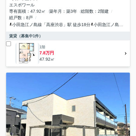
エスポワール
専有面積
47.92㎡
築年月
築3年
総階数
2階建
総戸数
8戸
小田急江ノ島線
「
高座渋谷
」駅 徒歩18分
小田急江ノ島線
「
桜ヶ
賃貸（募集中
1
件）
1階
7.8万円
47.92㎡