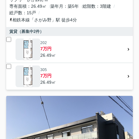
専有面積
26.49㎡
築年月
築5年
総階数
3階建
総戸数
15戸
相鉄本線
「
さがみ野
」駅 徒歩4分
賃貸（募集中
2
件）
202
7万円
26.49㎡
305
7万円
26.49㎡