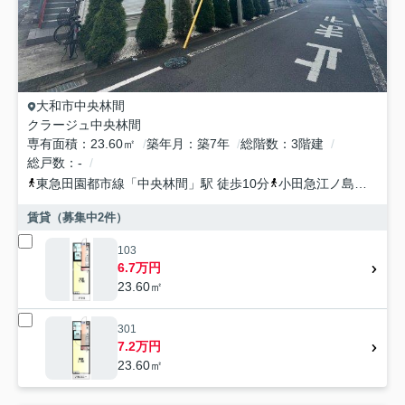
大和市
中央林間
クラージュ中央林間
専有面積
23.60㎡
築年月
築7年
総階数
3階建
総戸数
-
東急田園都市線
「
中央林間
」駅 徒歩10分
小田急江ノ島線
「
中央
賃貸（募集中
2
件）
103
6.7万円
23.60㎡
301
7.2万円
23.60㎡