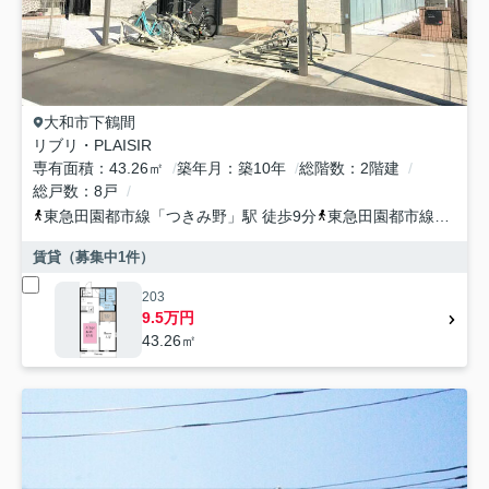
大和市
下鶴間
リブリ・PLAISIR
専有面積
43.26㎡
築年月
築10年
総階数
2階建
総戸数
8戸
東急田園都市線
「
つきみ野
」駅 徒歩9分
東急田園都市線
「
南町
賃貸（募集中
1
件）
203
9.5万円
43.26㎡