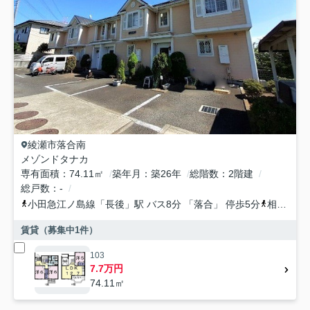
綾瀬市
落合南
メゾンドタナカ
専有面積
74.11㎡
築年月
築26年
総階数
2階建
総戸数
-
小田急江ノ島線
「
長後
」駅 バス8分 「落合」 停歩5分
相鉄本線
賃貸（募集中
1
件）
103
7.7万円
74.11㎡