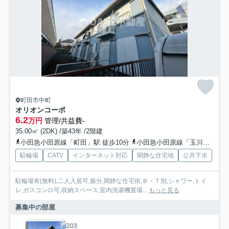
町田市中町
オリオンコーポ
6.2
万円
管理/共益費-
35.00㎡ (2DK) /築43年 /2階建
小田急小田原線「町田」駅 徒歩10分
小田急小田原線「玉川学園前」駅 徒歩31分
駐輪場
CATV
インターネット対応
閑静な住宅地
公共下水
駐輪場有(無料),二人入居可,振分,閑静な住宅街,Ｂ・Ｔ別,シャワー,トイ
レ,ガスコンロ可,収納スペース,室内洗濯機置場...
もっと見る
募集中の部屋
203