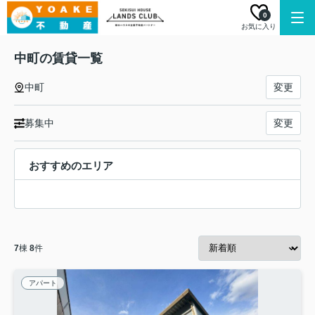
0
お気に入り
中町の賃貸一覧
中町
変更
募集中
変更
おすすめのエリア
7
棟
8
件
アパート