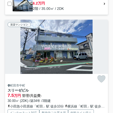
6.2万円
2階 / 35.00㎡ / 2DK
賃貸マンション
町田市中町
スリーゼビル
7.5
万円
管理/共益費-
30.00㎡ (2DK) /築34年 /3階建
小田急小田原線「町田」駅 徒歩10分
横浜線「町田」駅 徒歩17分
インターネット対応
敷地内ごみ置き場
外観タイル張り