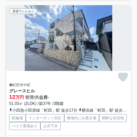
賃貸マンション
町田市中町
グレースヒル
12
万円
管理/共益費-
51.03㎡ (2LDK) /築37年 /3階建
小田急小田原線「町田」駅 徒歩17分
横浜線「町田」駅 徒歩20分
駐輪場
インターネット対応
敷地内ごみ置き場
閑静な住宅地
バイク置場あり
公共下水