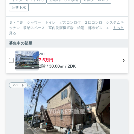
公共下水
Ｂ・Ｔ別 シャワー トイレ ガスコンロ付 ２口コンロ システムキ
ッチン 収納スペース 室内洗濯機置場 給湯 都市ガス エ...
もっと
見る
募集中の部屋
201
7.5万円
2階 / 30.00㎡ / 2DK
アパート