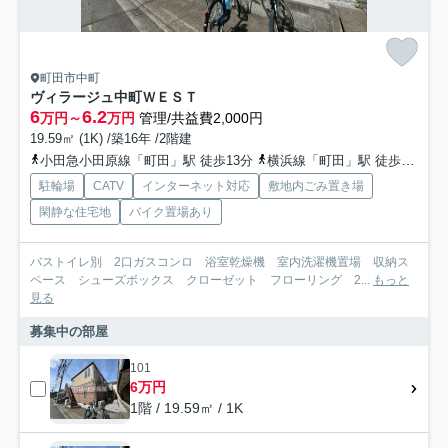
町田市中町
ヴィラージュ中町ＷＥＳＴ
6
6.2
万円～
万円
管理/共益費2,000円
19.59㎡ (1K) /築16年 /2階建
小田急小田原線「町田」駅 徒歩13分
横浜線「町田」駅 徒歩18分
駐輪場
CATV
インターネット対応
敷地内ごみ置き場
閑静な住宅地
バイク置場あり
バストイレ別 2口ガスコンロ 浴室乾燥機 室内洗濯機置場 収納ス
ペース シューズボックス クローゼット フローリング 2...
もっと
見る
募集中の部屋
101
6万円
1階 / 19.59㎡ / 1K