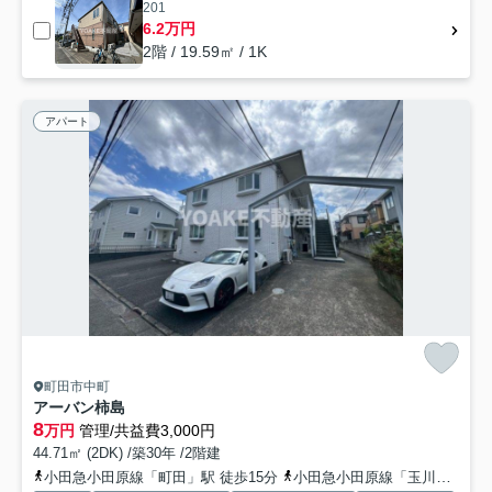
201
6.2万円
2階 / 19.59㎡ / 1K
アパート
町田市中町
アーバン柿島
8
万円
管理/共益費3,000円
44.71㎡ (2DK) /築30年 /2階建
小田急小田原線「町田」駅 徒歩15分
小田急小田原線「玉川学園前」駅 徒歩31分