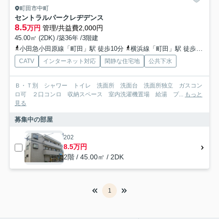
町田市中町
セントラルパークレヂデンス
8.5
万円
管理/共益費2,000円
45.00㎡ (2DK) /築36年 /3階建
小田急小田原線「町田」駅 徒歩10分
横浜線「町田」駅 徒歩15分
CATV
インターネット対応
閑静な住宅地
公共下水
Ｂ・Ｔ別 シャワー トイレ 洗面所 洗面台 洗面所独立 ガスコン
ロ可 ２口コンロ 収納スペース 室内洗濯機置場 給湯 プ...
もっと
見る
募集中の部屋
202
8.5万円
2階 / 45.00㎡ / 2DK
1