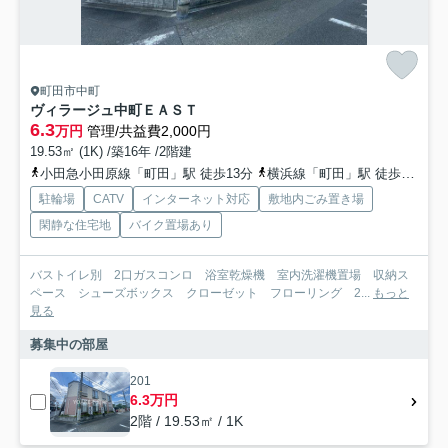
町田市中町
ヴィラージュ中町ＥＡＳＴ
6.3
万円
管理/共益費2,000円
19.53㎡ (1K) /築16年 /2階建
小田急小田原線「町田」駅 徒歩13分
横浜線「町田」駅 徒歩18分
駐輪場
CATV
インターネット対応
敷地内ごみ置き場
閑静な住宅地
バイク置場あり
バストイレ別 2口ガスコンロ 浴室乾燥機 室内洗濯機置場 収納ス
ペース シューズボックス クローゼット フローリング 2...
もっと
見る
募集中の部屋
201
6.3万円
2階 / 19.53㎡ / 1K