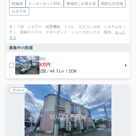
駐輪場
インターネット対応
敷地内ごみ置き場
閑静な住宅地
公共下水
Ｂ・Ｔ別 シャワー 追焚機能 トイレ ガスコンロ付 システムキッ
チン 収納スペース クローゼット シューズボックス 室内...
もっと
見る
募集中の部屋
201
8万円
2階 / 44.71㎡ / 2DK
アパート