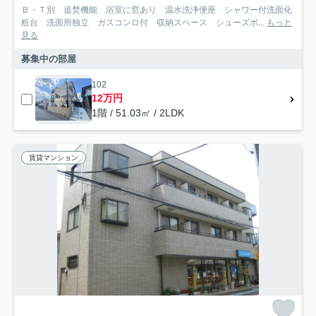
Ｂ・Ｔ別 追焚機能 浴室に窓あり 温水洗浄便座 シャワー付洗面化
粧台 洗面所独立 ガスコンロ付 収納スペース シューズボ...
もっと
見る
募集中の部屋
102
12万円
1階 / 51.03㎡ / 2LDK
賃貸マンション