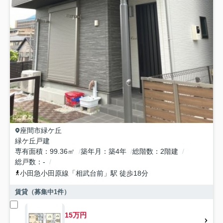
座間市
緑ケ丘
緑ケ丘戸建
専有面積
99.36㎡
築年月
築4年
総階数
2階建
総戸数
-
小田急小田原線
「
相武台前
」駅 徒歩18分
賃貸（募集中
1
件）
15万円