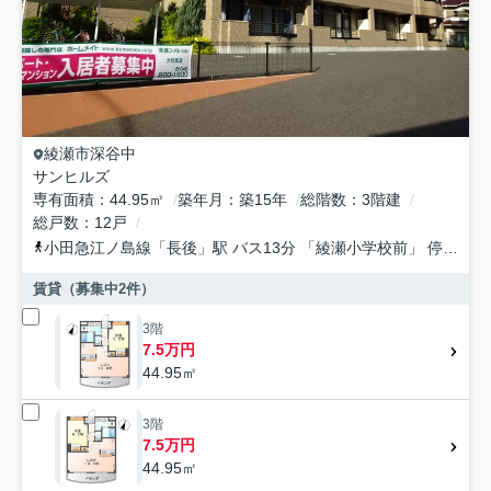
綾瀬市
深谷中
サンヒルズ
専有面積
44.95㎡
築年月
築15年
総階数
3階建
総戸数
12戸
小田急江ノ島線
「
長後
」駅 バス13分 「綾瀬小学校前」 停歩3分
賃貸（募集中
2
件）
3階
7.5万円
44.95㎡
3階
7.5万円
44.95㎡