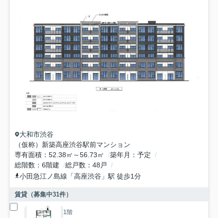
大和市
渋谷
（仮称）新築高座渋谷駅前マンション
専有面積
52.38㎡～56.73㎡
築年月
予定
総階数
6階建
総戸数
48戸
小田急江ノ島線
「
高座渋谷
」駅 徒歩1分
賃貸（募集中
31
件）
1階