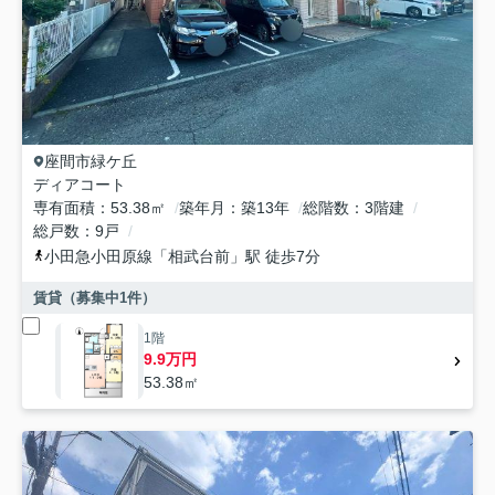
座間市
緑ケ丘
ディアコート
専有面積
53.38㎡
築年月
築13年
総階数
3階建
総戸数
9戸
小田急小田原線
「
相武台前
」駅 徒歩7分
賃貸（募集中
1
件）
1階
9.9万円
53.38㎡