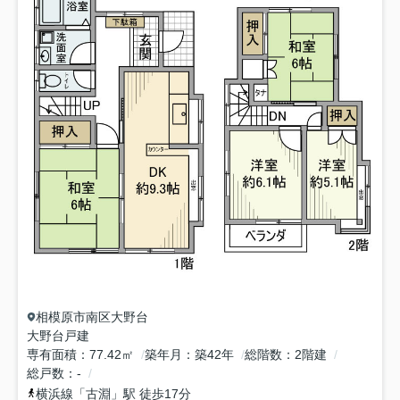
相模原市南区
大野台
大野台戸建
専有面積
77.42㎡
築年月
築42年
総階数
2階建
総戸数
-
横浜線
「
古淵
」駅 徒歩17分