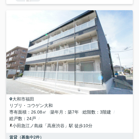
大和市
福田
リブリ・コウゲン大和
専有面積
26.08㎡
築年月
築7年
総階数
3階建
総戸数
24戸
小田急江ノ島線
「
高座渋谷
」駅 徒歩10分
賃貸（募集中
2
件）