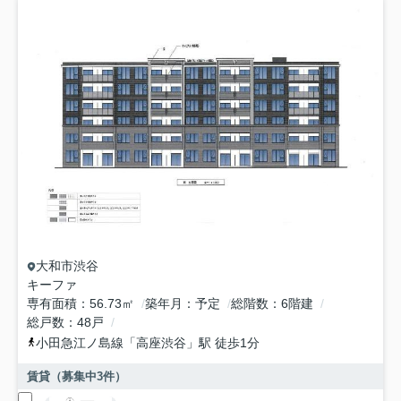
大和市
渋谷
キーファ
専有面積
56.73㎡
築年月
予定
総階数
6階建
総戸数
48戸
小田急江ノ島線
「
高座渋谷
」駅 徒歩1分
賃貸（募集中
3
件）