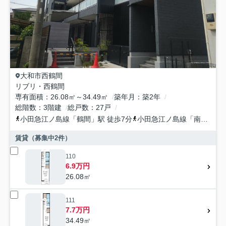
大和市
西鶴間
リブリ・西鶴間
専有面積
26.08㎡～34.49㎡
築年月
築2年
総階数
3階建
総戸数
27戸
小田急江ノ島線
「
鶴間
」駅 徒歩7分
小田急江ノ島線
「
南林間
」
賃貸（募集中
2
件）
110
6.9万円
26.08㎡
111
7.7万円
34.49㎡