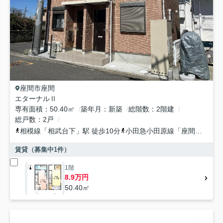
座間市
座間
エターナルⅡ
専有面積
50.40㎡
築年月
新築
総階数
2階建
総戸数
2戸
相模線
「
相武台下
」駅 徒歩10分
小田急小田原線
「
座間
」駅 徒
賃貸（募集中
1
件）
1階
8.9万円
50.40㎡