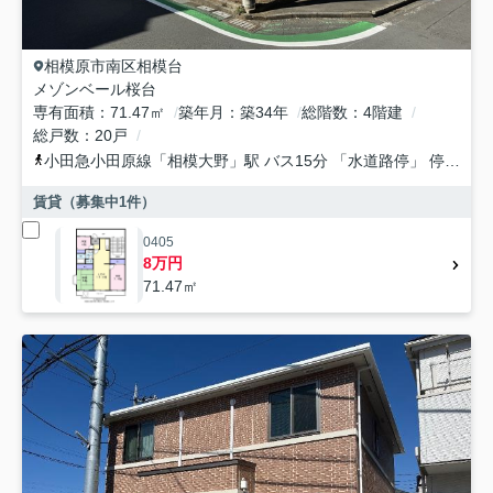
相模原市南区
相模台
メゾンベール桜台
専有面積
71.47㎡
築年月
築34年
総階数
4階建
総戸数
20戸
小田急小田原線
「
相模大野
」駅 バス15分 「水道路停」 停歩2分
賃貸（募集中
1
件）
0405
8万円
71.47㎡