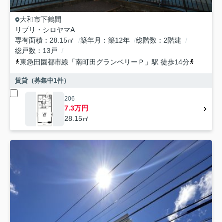
大和市
下鶴間
リブリ・シロヤマA
専有面積
28.15㎡
築年月
築12年
総階数
2階建
総戸数
13戸
東急田園都市線
「
南町田グランベリーＰ
」駅 徒歩14分
東急田園
賃貸（募集中
1
件）
206
7.3万円
28.15㎡