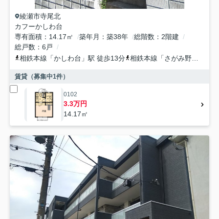
綾瀬市
寺尾北
カフーかしわ台
専有面積
14.17㎡
築年月
築38年
総階数
2階建
総戸数
6戸
相鉄本線
「
かしわ台
」駅 徒歩13分
相鉄本線
「
さがみ野
」駅 徒
賃貸（募集中
1
件）
0102
3.3万円
14.17㎡