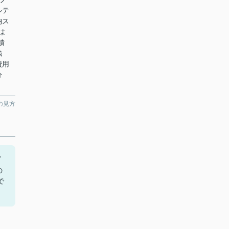
ルテ
納ス
は
積
強
費用
分
の見方
ビ
の
で