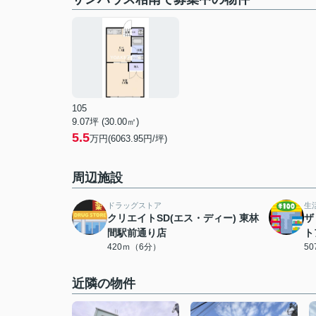
105
9.07坪 (30.00㎡)
5.5
万円(6063.95円/坪)
周辺施設
ドラッグストア
生
クリエイトSD(エス・ディー) 東林
ザ
間駅前通り店
ト
420ｍ（6分）
5
近隣の物件