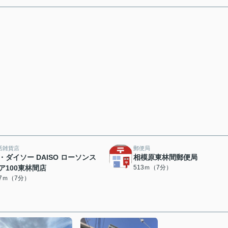
活雑貨店
郵便局
・ダイソー DAISO ローソンス
相模原東林間郵便局
ア100東林間店
513ｍ（7分）
07ｍ（7分）