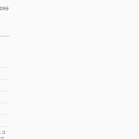
19分
分
スコ
プ