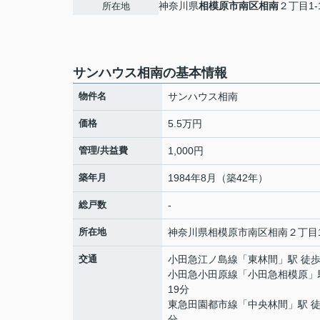
神奈川県
相模原市南区
相南
２丁目1-
所在地
サンハウス相南の基本情報
物件名
サンハウス相南
価格
5.5万円
管理/共益費
1,000円
築年月
1984年8月（築42年）
総戸数
-
所在地
神奈川県
相模原市南区
相南
２丁目1
交通
小田急江ノ島線
「
東林間
」駅 徒歩
小田急小田原線
「
小田急相模原
」
19分
東急田園都市線
「
中央林間
」駅 徒
分