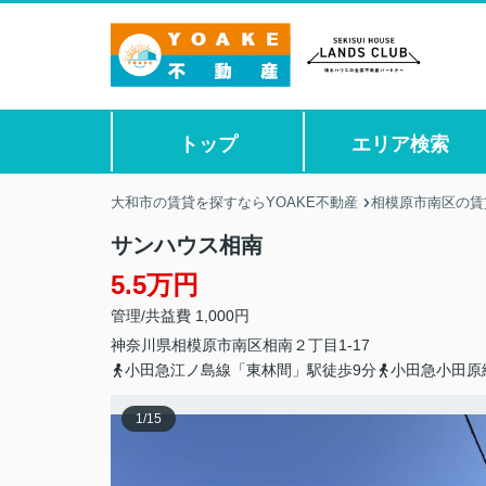
トップ
エリア検索
大和市の賃貸を探すならYOAKE不動産
相模原市南区の賃
サンハウス相南
5.5万円
管理/共益費 1,000円
神奈川県
相模原市南区
相南
２丁目1-17
小田急江ノ島線「東林間」駅徒歩9分
小田急小田原
1
/
15