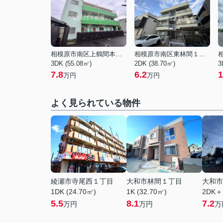
相模原市南区上鶴間本町７丁目
相模原市南区東林間１丁目
3DK (55.08㎡)
2DK (38.70㎡)
3
7.8
6.2
1
万円
万円
よく見られている物件
綾瀬市寺尾西１丁目
大和市林間１丁目
大和市
1DK (24.70㎡)
1K (32.70㎡)
2DK＋
5.5
8.1
7.2
万円
万円
万