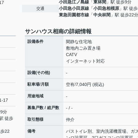
小田急江ノ島線
「
東林間
」駅 徒歩9分
17
小田急小田原線
「
小田急相模原
」駅 徒歩
交通
東急田園都市線
「
中央林間
」駅 徒歩22
サンハウス相南の詳細情報
設備条件
閑静な住宅地
敷地内ごみ置き場
CATV
インターネット対応
設備(その他)
-
駐車場/月額
空有/7,040円 (税込)
用途地域
-
-17
募集戸数 / 総戸数
- / -
9分
駅 徒歩
取引態様
仲介
歩22
備考
バストイレ別、室内洗濯機置場、ガ
ンロ設置可、2口ガスコンロ設置可、