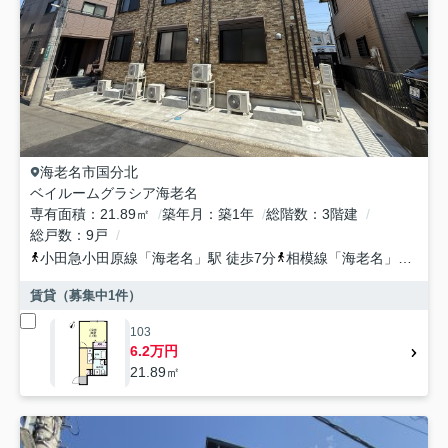
海老名市
国分北
ベイルームグラシア海老名
専有面積
21.89㎡
築年月
築1年
総階数
3階建
総戸数
9戸
小田急小田原線
「
海老名
」駅 徒歩7分
相模線
「
海老名
」駅 徒歩7分
賃貸（募集中
1
件）
103
6.2万円
21.89㎡