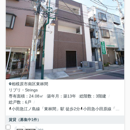
相模原市南区
東林間
リブリ・Strings
専有面積
24.08㎡
築年月
築13年
総階数
3階建
総戸数
6戸
小田急江ノ島線
「
東林間
」駅 徒歩2分
小田急小田原線
「
相模大
賃貸（募集中
1
件）