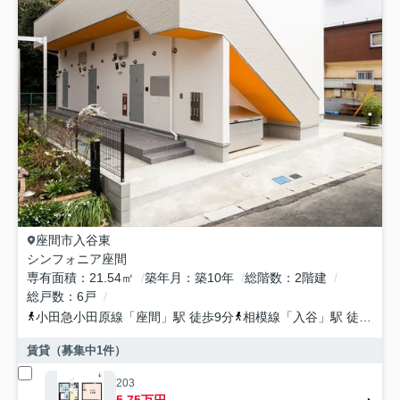
座間市
入谷東
シンフォニア座間
専有面積
21.54㎡
築年月
築10年
総階数
2階建
総戸数
6戸
小田急小田原線
「
座間
」駅 徒歩9分
相模線
「
入谷
」駅 徒歩22分
賃貸（募集中
1
件）
203
5.75万円