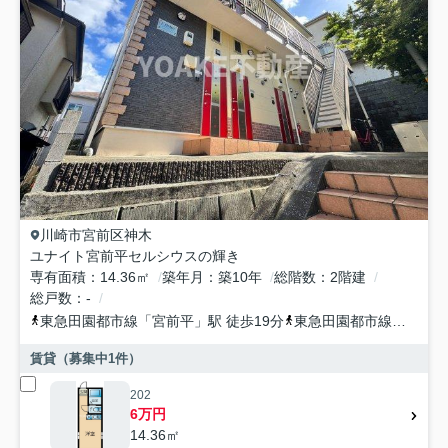
川崎市宮前区
神木
ユナイト宮前平セルシウスの輝き
専有面積
14.36㎡
築年月
築10年
総階数
2階建
総戸数
-
東急田園都市線
「
宮前平
」駅 徒歩19分
東急田園都市線
「
宮崎台
賃貸（募集中
1
件）
202
6万円
14.36㎡