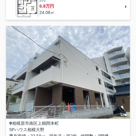
201
6.8万円
24.08㎡
相模原市南区
上鶴間本町
SPハウス相模大野
専有面積
22.59㎡
築年月
築2年
総階数
3階建