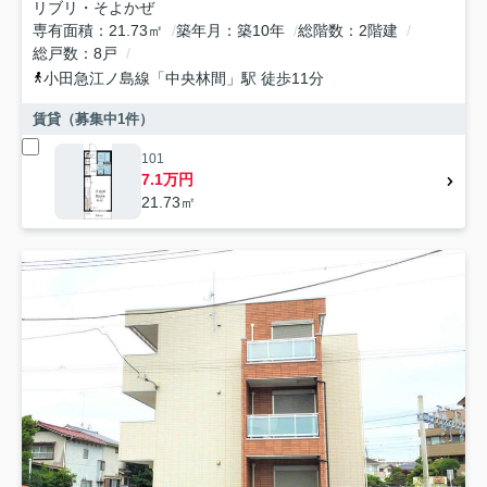
リブリ・そよかぜ
専有面積
21.73㎡
築年月
築10年
総階数
2階建
総戸数
8戸
小田急江ノ島線
「
中央林間
」駅 徒歩11分
賃貸（募集中
1
件）
101
7.1万円
21.73㎡