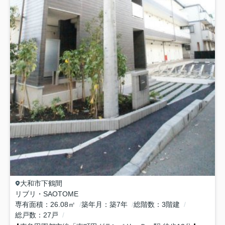
大和市
下鶴間
リブリ・SAOTOME
専有面積
26.08㎡
築年月
築7年
総階数
3階建
総戸数
27戸