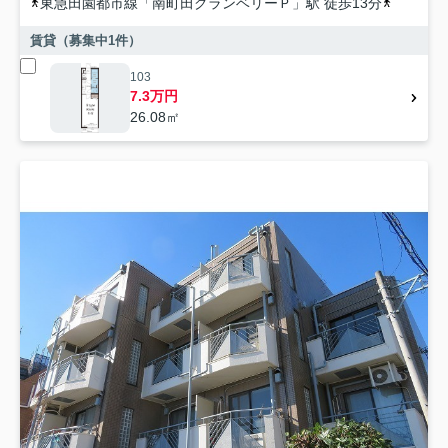
東急田園都市線
「
南町田グランベリーＰ
」駅 徒歩13分
東急田園
賃貸（募集中
1
件）
103
7.3万円
26.08㎡