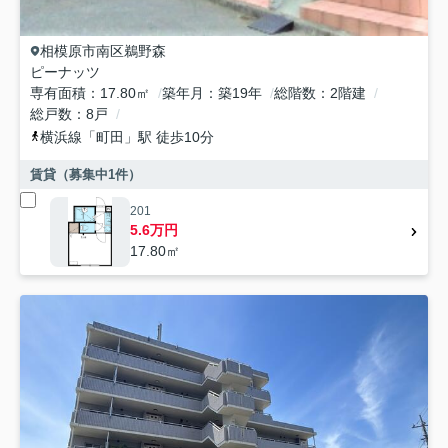
相模原市南区
鵜野森
ピーナッツ
専有面積
17.80㎡
築年月
築19年
総階数
2階建
総戸数
8戸
横浜線
「
町田
」駅 徒歩10分
賃貸（募集中
1
件）
201
5.6万円
17.80㎡