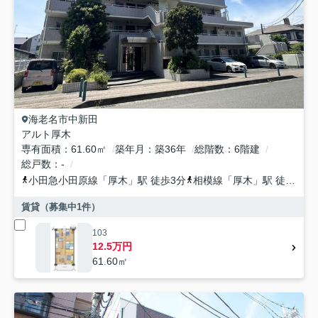
海老名市
中新田
アルト厚木
専有面積
61.60㎡
築年月
築36年
総階数
6階建
総戸数
-
小田急小田原線
「
厚木
」駅 徒歩3分
相模線
「
厚木
」駅 徒歩5分
賃貸（募集中
1
件）
103
12.5万円
61.60㎡