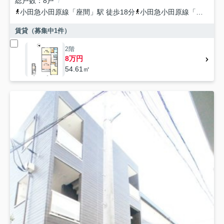
総戸数
8戸
小田急小田原線
「
座間
」駅 徒歩18分
小田急小田原線
「
相武台前
賃貸（募集中
1
件）
2階
8万円
54.61㎡