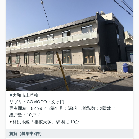
大和市
上草柳
リブリ・COMODO・文ヶ岡
専有面積
52.99㎡
築年月
築5年
総階数
2階建
総戸数
10戸
相鉄本線
「
相模大塚
」駅 徒歩10分
賃貸（募集中
2
件）