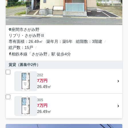
座間市
さがみ野
リブリ・さがみ野Ⅲ
専有面積
26.49㎡
築年月
築5年
総階数
3階建
総戸数
15戸
相鉄本線
「
さがみ野
」駅 徒歩4分
賃貸（募集中
2
件）
202
7万円
26.49㎡
305
7万円
26.49㎡