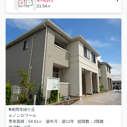
21.54㎡
座間市
緑ケ丘
ルノンロワール
専有面積
54.61㎡
築年月
築11年
総階数
2階建