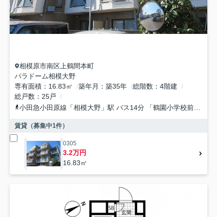
相模原市南区
上鶴間本町
パラドーム相模大野
専有面積
16.83㎡
築年月
築35年
総階数
4階建
総戸数
25戸
小田急小田原線
「
相模大野
」駅 バス14分 「鶴園小学校前」 停歩2分
賃貸（募集中
1
件）
0305
3.2万円
16.83㎡