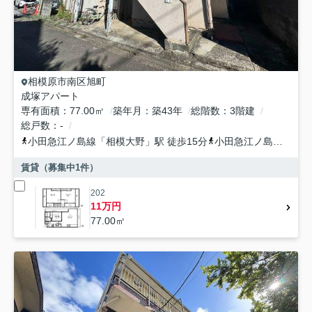
相模原市南区
旭町
成塚アパート
専有面積
77.00㎡
築年月
築43年
総階数
3階建
総戸数
-
小田急江ノ島線
「
相模大野
」駅 徒歩15分
小田急江ノ島線
「
東林
賃貸（募集中
1
件）
202
11万円
77.00㎡