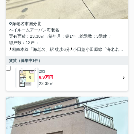
海老名市
国分北
ベイルームアーバン海老名
専有面積
23.38㎡
築年月
築1年
総階数
3階建
総戸数
12戸
相鉄本線
「
海老名
」駅 徒歩6分
小田急小田原線
「
海老名
」駅 徒
賃貸（募集中
1
件）
203
6.9万円
23.38㎡