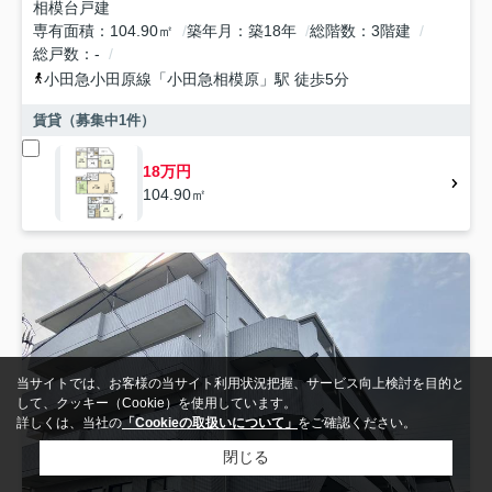
相模台戸建
専有面積
104.90㎡
築年月
築18年
総階数
3階建
総戸数
-
小田急小田原線
「
小田急相模原
」駅 徒歩5分
賃貸（募集中
1
件）
18万円
104.90㎡
当サイトでは、お客様の当サイト利用状況把握、サービス向上検討を目的と
して、クッキー（Cookie）を使用しています。
詳しくは、当社の
「Cookieの取扱いについて」
をご確認ください。
閉じる