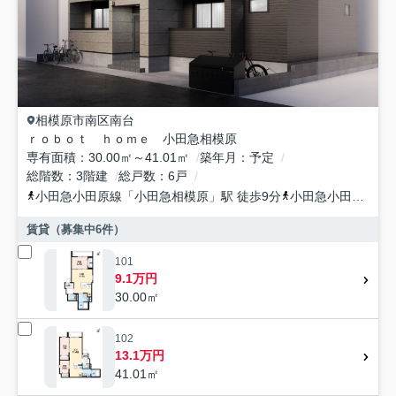
相模原市南区
南台
ｒｏｂｏｔ ｈｏｍｅ 小田急相模原
専有面積
30.00㎡～41.01㎡
築年月
予定
総階数
3階建
総戸数
6戸
小田急小田原線
「
小田急相模原
」駅 徒歩9分
小田急小田原線
「
賃貸（募集中
6
件）
101
9.1万円
30.00㎡
102
13.1万円
41.01㎡