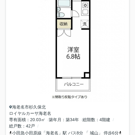
海老名市
杉久保北
ロイヤルカーサ海老名
専有面積
20.03㎡
築年月
築34年
総階数
4階建
総戸数
42戸
小田急小田原線
「
海老名
」駅 バス8分 「 城山」 停歩6分
相模線