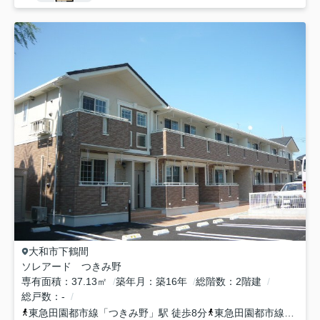
大和市
下鶴間
ソレアード つきみ野
専有面積
37.13㎡
築年月
築16年
総階数
2階建
総戸数
-
東急田園都市線
「
つきみ野
」駅 徒歩8分
東急田園都市線
「
南町