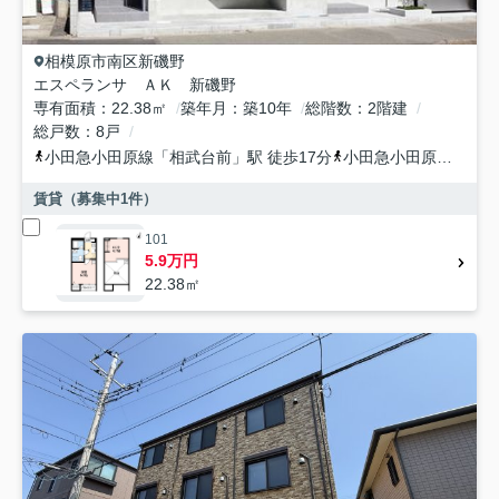
相模原市南区
新磯野
エスペランサ ＡＫ 新磯野
専有面積
22.38㎡
築年月
築10年
総階数
2階建
総戸数
8戸
小田急小田原線
「
相武台前
」駅 徒歩17分
小田急小田原線
「
小田
賃貸（募集中
1
件）
101
5.9万円
22.38㎡