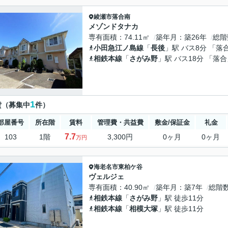
綾瀬市
落合南
メゾンドタナカ
専有面積
74.11㎡
築年月
築26年
総階
小田急江ノ島線
「
長後
」駅 バス8分 「落
相鉄本線
「
さがみ野
」駅 バス18分 「落合
1
貸（募集中
件）
部屋番号
所在階
賃料
管理費・共益費
敷金/保証金
礼金
7.7
103
1階
3,300円
0ヶ月
0ヶ月
万円
海老名市
東柏ケ谷
ヴェルジェ
専有面積
40.90㎡
築年月
築7年
総階
相鉄本線
「
さがみ野
」駅 徒歩11分
相鉄本線
「
相模大塚
」駅 徒歩11分