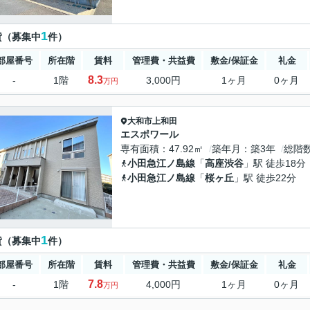
1
貸（募集中
件）
部屋番号
所在階
賃料
管理費・共益費
敷金/保証金
礼金
8.3
-
1階
3,000円
1ヶ月
0ヶ月
万円
大和市
上和田
エスポワール
専有面積
47.92㎡
築年月
築3年
総階
小田急江ノ島線
「
高座渋谷
」駅 徒歩18分
小田急江ノ島線
「
桜ヶ丘
」駅 徒歩22分
1
貸（募集中
件）
部屋番号
所在階
賃料
管理費・共益費
敷金/保証金
礼金
7.8
-
1階
4,000円
1ヶ月
0ヶ月
万円