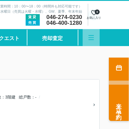
業時間：10：00〜18：00（時間外も対応可能です）
：水曜日（売買は火曜・水曜）、GW、夏季、年末年始
0
046-274-0230
賃貸
お気に入り
046-400-1280
売買
クエスト
売却査定
数
3階建
総戸数
-
来店予約