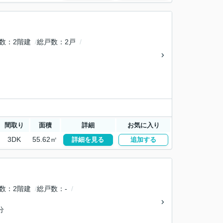
数
2階建
総戸数
2戸
間取り
面積
詳細
お気に入り
3DK
55.62㎡
詳細を見る
追加する
数
2階建
総戸数
-
分