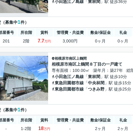
小田急江ノ島線
「
東林間
」駅 徒歩36分
1
貸（募集中
件）
部屋番号
所在階
賃料
管理費・共益費
敷金/保証金
礼金
7.7
201
2階
3,000円
0ヶ月
0ヶ月
万円
相模原市南区
上鶴間
相模原市南区上鶴間８丁目の一戸建て
専有面積
100.00㎡
築年月
築27年
総
小田急江ノ島線
「
東林間
」駅 徒歩10分
東急田園都市線
「
中央林間
」駅 徒歩15分
東急田園都市線
「
つきみ野
」駅 徒歩25分
1
貸（募集中
件）
部屋番号
所在階
賃料
管理費・共益費
敷金/保証金
礼金
18
-
1-2階
-
2ヶ月
2ヶ月
万円