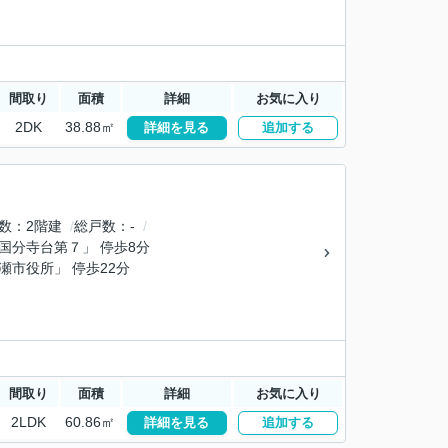
間取り
面積
詳細
お気に入り
2DK
38.88㎡
詳細を見る
追加する
数
2階建
総戸数
-
「国分寺台第７」 停歩8分
綾瀬市役所」 停歩22分
間取り
面積
詳細
お気に入り
2LDK
60.86㎡
詳細を見る
追加する