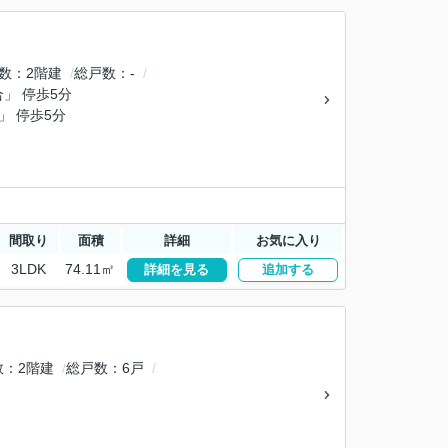
数
2階建
総戸数
-
合」 停歩5分
」 停歩5分
間取り
面積
詳細
お気に入り
3LDK
74.11㎡
詳細を見る
追加する
数
2階建
総戸数
6戸