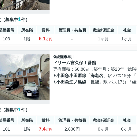
1
貸（募集中
件）
部屋番号
所在階
賃料
管理費・共益費
敷金/保証金
礼金
6.1
103
1階
-
1ヶ月
1ヶ月
万円
綾瀬市
早川
ドリーム宮久保Ⅰ番館
専有面積
60.86㎡
築年月
築23年
総階
小田急小田原線
「
海老名
」駅 バス19分 
小田急江ノ島線
「
長後
」駅 バス17分 「
1
貸（募集中
件）
部屋番号
所在階
賃料
管理費・共益費
敷金/保証金
礼金
7.4
101
1階
2,800円
0ヶ月
0ヶ月
万円