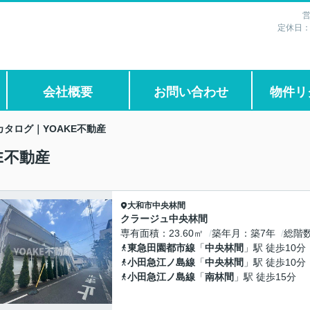
営
定休日
会社概要
お問い合わせ
物件リ
タログ｜YOAKE不動産
E不動産
大和市
中央林間
クラージュ中央林間
専有面積
23.60㎡
築年月
築7年
総階
東急田園都市線
「
中央林間
」駅 徒歩10分
小田急江ノ島線
「
中央林間
」駅 徒歩10分
小田急江ノ島線
「
南林間
」駅 徒歩15分