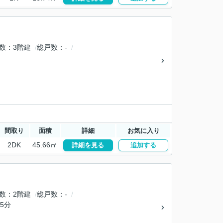
数
3階建
総戸数
-
間取り
面積
詳細
お気に入り
2DK
45.66㎡
詳細を見る
追加する
数
2階建
総戸数
-
5分