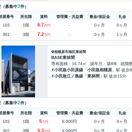
2
貸（募集中
件）
部屋番号
所在階
賃料
管理費・共益費
敷金/保証金
礼金
6.7
103
1階
-
0ヶ月
0ヶ月
万円
7.2
301
3階
-
0ヶ月
1ヶ月
万円
相模原市南区
東林間
BASE東林間
専有面積
16.74㎡
築年月
築8年
総階
小田急小田原線
「
小田急相模原
」駅 徒歩
小田急江ノ島線
「
東林間
」駅 徒歩15分
2
貸（募集中
件）
部屋番号
所在階
賃料
管理費・共益費
敷金/保証金
礼金
5
102
1階
6,000円
0ヶ月
0ヶ月
万円
5.3
302
3階
6,000円
0ヶ月
0ヶ月
万円