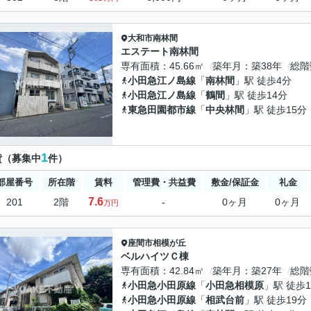
大和市
南林間
エステート南林間
専有面積
45.66㎡
築年月
築38年
総階
小田急江ノ島線
「
南林間
」駅 徒歩4分
小田急江ノ島線
「
鶴間
」駅 徒歩14分
東急田園都市線
「
中央林間
」駅 徒歩15分
1
貸（募集中
件）
部屋番号
所在階
賃料
管理費・共益費
敷金/保証金
礼金
7.6
201
2階
-
0ヶ月
0ヶ月
万円
座間市
相模が丘
ベルハイツＣ棟
専有面積
42.84㎡
築年月
築27年
総階
小田急小田原線
「
小田急相模原
」駅 徒歩1
小田急小田原線
「
相武台前
」駅 徒歩19分