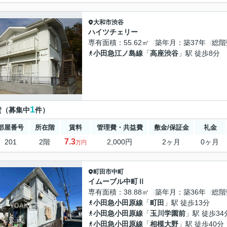
大和市
渋谷
ハイツチェリー
専有面積
55.62㎡
築年月
築37年
総階
小田急江ノ島線
「
高座渋谷
」駅 徒歩8分
1
貸（募集中
件）
部屋番号
所在階
賃料
管理費・共益費
敷金/保証金
礼金
7.3
201
2階
2,000円
2ヶ月
0ヶ月
万円
町田市
中町
イムーブル中町Ⅱ
専有面積
38.88㎡
築年月
築36年
総階
小田急小田原線
「
町田
」駅 徒歩13分
小田急小田原線
「
玉川学園前
」駅 徒歩34
小田急小田原線
「
相模大野
」駅 徒歩40分