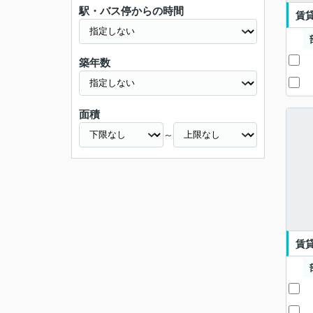
駅・バス停からの時間
賃
築年数
面積
～
賃