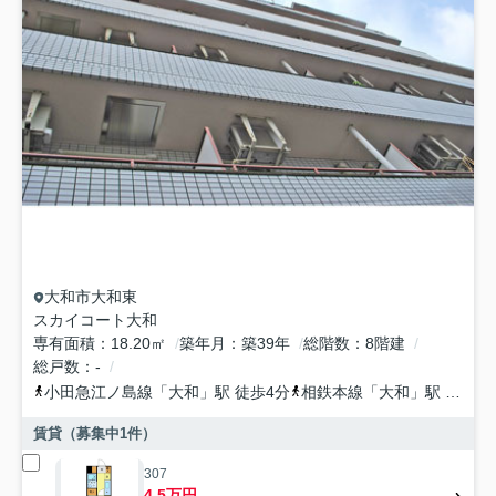
大和市
大和東
スカイコート大和
専有面積
18.20㎡
築年月
築39年
総階数
8階建
総戸数
-
小田急江ノ島線
「
大和
」駅 徒歩4分
相鉄本線
「
大和
」駅 徒歩4分
賃貸（募集中
1
件）
307
4.5万円