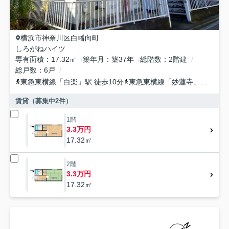
横浜市神奈川区
白幡向町
しろがねハイツ
専有面積
17.32㎡
築年月
築37年
総階数
2階建
総戸数
6戸
東急東横線
「
白楽
」駅 徒歩10分
東急東横線
「
妙蓮寺
」駅 徒歩14分
賃貸（募集中
2
件）
1階
3.3万円
17.32㎡
2階
3.3万円
17.32㎡