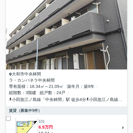
大和市
中央林間
ラ・カンパネラ中央林間
専有面積
18.34㎡～21.09㎡
築年月
築9年
総階数
3階建
総戸数
24戸
小田急江ノ島線
「
中央林間
」駅 徒歩4分
小田急江ノ島線
「
南林
賃貸（募集中
9
件）
101
6.9万円