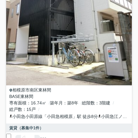
相模原市南区
東林間
BASE東林間
専有面積
16.74㎡
築年月
築8年
総階数
3階建
総戸数
15戸
小田急小田原線
「
小田急相模原
」駅 徒歩8分
小田急江ノ島線
「
賃貸（募集中
1
件）