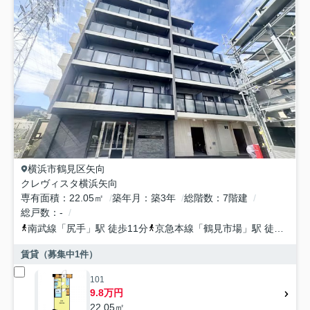
横浜市鶴見区
矢向
クレヴィスタ横浜矢向
専有面積
22.05㎡
築年月
築3年
総階数
7階建
総戸数
-
南武線
「
尻手
」駅 徒歩11分
京急本線
「
鶴見市場
」駅 徒歩21分
賃貸（募集中
1
件）
101
9.8万円
22.05㎡