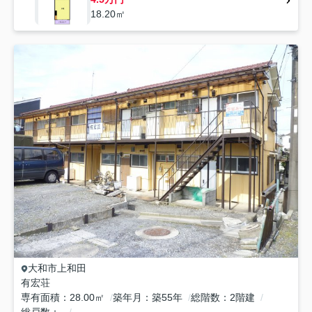
18.20㎡
大和市
上和田
有宏荘
専有面積
28.00㎡
築年月
築55年
総階数
2階建