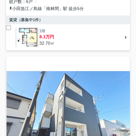
総戸数
6戸
小田急江ノ島線
「
南林間
」駅 徒歩5分
賃貸（募集中
1
件）
1階
8.1万円
32.70㎡