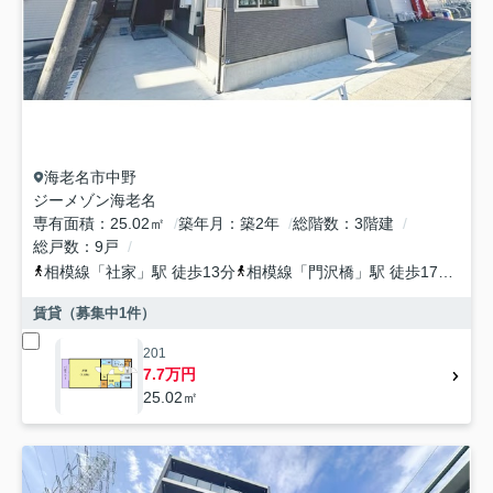
海老名市
中野
ジーメゾン海老名
専有面積
25.02㎡
築年月
築2年
総階数
3階建
総戸数
9戸
相模線
「
社家
」駅 徒歩13分
相模線
「
門沢橋
」駅 徒歩17分
相
賃貸（募集中
1
件）
201
7.7万円
25.02㎡