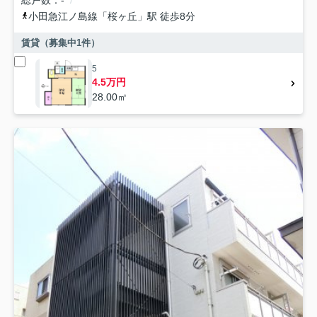
総戸数
-
小田急江ノ島線
「
桜ヶ丘
」駅 徒歩8分
賃貸（募集中
1
件）
5
4.5万円
28.00㎡