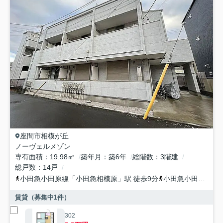
座間市
相模が丘
ノーヴェルメゾン
専有面積
19.98㎡
築年月
築6年
総階数
3階建
総戸数
14戸
小田急小田原線
「
小田急相模原
」駅 徒歩9分
小田急小田原線
「
賃貸（募集中
1
件）
302