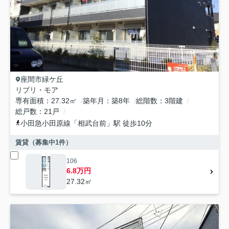
座間市
緑ケ丘
リブリ・モア
専有面積
27.32㎡
築年月
築8年
総階数
3階建
総戸数
21戸
小田急小田原線
「
相武台前
」駅 徒歩10分
賃貸（募集中
1
件）
106
6.8万円
27.32㎡