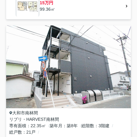
15万円
99.36㎡
大和市
南林間
リブリ・HARVEST南林間
専有面積
22.35㎡
築年月
築8年
総階数
3階建
総戸数
21戸