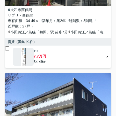
大和市
西鶴間
リブリ・西鶴間
専有面積
34.49㎡
築年月
築2年
総階数
3階建
総戸数
27戸
小田急江ノ島線
「
鶴間
」駅 徒歩7分
小田急江ノ島線
「
南林間
」
賃貸（募集中
1
件）
111
7.7万円
34.49㎡