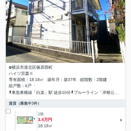
横浜市港北区
篠原西町
ハイツ宮森Ⅱ
専有面積
18.18㎡
築年月
築37年
総階数
2階建
総戸数
6戸
東急東横線
「
白楽
」駅 徒歩10分
ブルーライン
「
岸根公園
」駅 
賃貸（募集中
3
件）
1階
3.4万円
18.18㎡