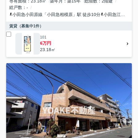
専有面積
23.18㎡
築年月
築15年
総階数
2階建
総戸数
-
小田急小田原線
「
小田急相模原
」駅 徒歩10分
小田急江ノ島線
「
賃貸（募集中
1
件）
101
6万円
23.18㎡