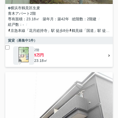
横浜市鶴見区
生麦
青木アパート2階
専有面積
23.18㎡
築年月
築42年
総階数
2階建
総戸数
-
京急本線
「
花月総持寺
」駅 徒歩8分
鶴見線
「
国道
」駅 徒歩8分
賃貸（募集中
1
件）
2階
5万円
23.18㎡