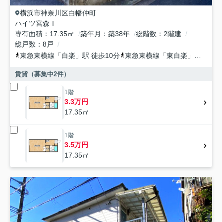
横浜市神奈川区
白幡仲町
ハイツ宮森Ⅰ
専有面積
17.35㎡
築年月
築38年
総階数
2階建
総戸数
8戸
東急東横線
「
白楽
」駅 徒歩10分
東急東横線
「
東白楽
」駅 徒歩14分
賃貸（募集中
2
件）
1階
3.3万円
17.35㎡
1階
3.5万円
17.35㎡