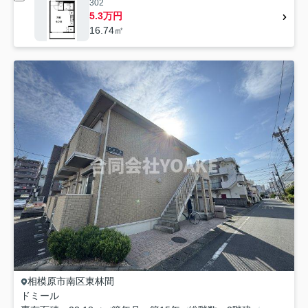
302
5.3万円
16.74㎡
相模原市南区
東林間
ドミール