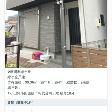
座間市
緑ケ丘
緑ケ丘戸建
専有面積
99.36㎡
築年月
築4年
総階数
2階建
総戸数
-
小田急小田原線
「
相武台前
」駅 徒歩18分
賃貸（募集中
1
件）