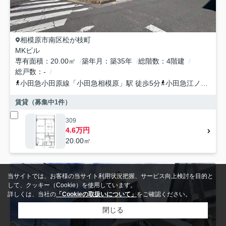
相模原市南区
松が枝町
MKビル
専有面積
20.00㎡
築年月
築35年
総階数
4階建
総戸数
-
小田急小田原線
「
小田急相模原
」駅 徒歩5分
小田急江ノ島線
「
賃貸（募集中
1
件）
309
4.6万円
20.00㎡
当サイトでは、お客様の当サイト利用状況把握、サービス向上検討を目的と
して、クッキー（Cookie）を使用しています。
詳しくは、当社の
「Cookieの取扱いについて」
をご確認ください。
閉じる