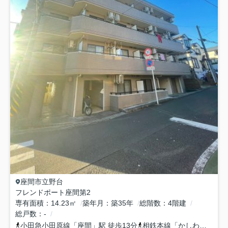
座間市
立野台
フレンドポート座間第2
専有面積
14.23㎡
築年月
築35年
総階数
4階建
総戸数
-
小田急小田原線
「
座間
」駅 徒歩13分
相鉄本線
「
かしわ台
」駅 