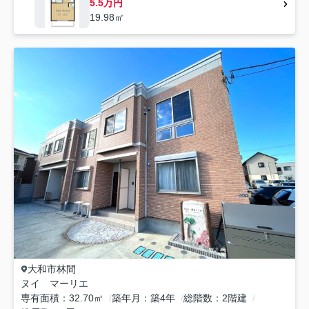
5.5万円
19.98㎡
大和市
林間
ヌイ マーリエ
専有面積
32.70㎡
築年月
築4年
総階数
2階建