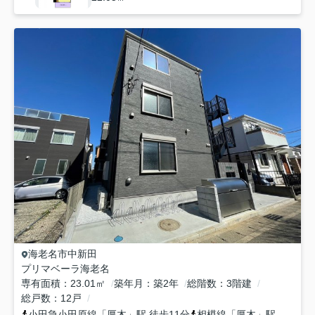
海老名市
中新田
プリマベーラ海老名
専有面積
23.01㎡
築年月
築2年
総階数
3階建
総戸数
12戸
小田急小田原線
「
厚木
」駅 徒歩11分
相模線
「
厚木
」駅 徒歩11分