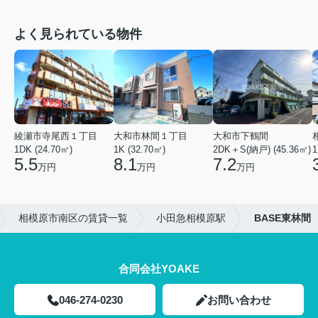
よく見られている物件
綾瀬市寺尾西１丁目
大和市林間１丁目
大和市下鶴間
1DK (24.70㎡)
1K (32.70㎡)
2DK＋S(納戸) (45.36㎡)
1
5.5
8.1
7.2
万円
万円
万円
相模原市南区の賃貸一覧
小田急相模原駅
BASE東林間
合同会社YOAKE
046-274-0230
お問い合わせ