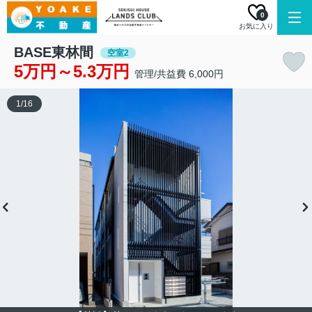
0
お気に入り
BASE東林間
空室2
5万円～5.3万円
管理/共益費 6,000円
1
/
16