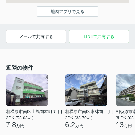
地図アプリで見る
メールで共有する
LINEで共有する
近隣の物件
相模原市南区東林間１丁目
相模原市南区上鶴間本町７丁目
相模原市
2DK (38.70㎡)
3DK (55.08㎡)
3LDK (65
6.2
7.8
13
万円
万円
万円