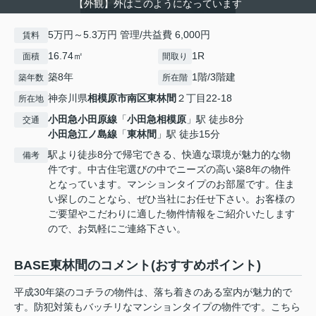
【外観】外はこのようになっています
5万円～5.3万円 管理/共益費 6,000円
賃料
16.74㎡
1R
面積
間取り
築8年
1階/3階建
築年数
所在階
神奈川県
相模原市南区
東林間
２丁目22-18
所在地
小田急小田原線
「
小田急相模原
」駅 徒歩8分
交通
小田急江ノ島線
「
東林間
」駅 徒歩15分
駅より徒歩8分で帰宅できる、快適な環境が魅力的な物
備考
件です。中古住宅選びの中でニーズの高い築8年の物件
となっています。マンションタイプのお部屋です。住ま
い探しのことなら、ぜひ当社にお任せ下さい。お客様の
ご要望やこだわりに適した物件情報をご紹介いたします
ので、お気軽にご連絡下さい。
BASE東林間のコメント(おすすめポイント)
平成30年築のコチラの物件は、落ち着きのある室内が魅力的で
す。防犯対策もバッチリなマンションタイプの物件です。こちら