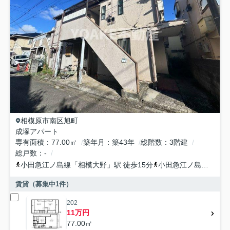
相模原市南区
旭町
成塚アパート
専有面積
77.00㎡
築年月
築43年
総階数
3階建
総戸数
-
小田急江ノ島線
「
相模大野
」駅 徒歩15分
小田急江ノ島線
「
東林
賃貸（募集中
1
件）
202
11万円
77.00㎡