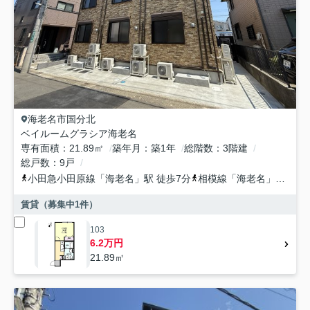
海老名市
国分北
ベイルームグラシア海老名
専有面積
21.89㎡
築年月
築1年
総階数
3階建
総戸数
9戸
小田急小田原線
「
海老名
」駅 徒歩7分
相模線
「
海老名
」駅 徒歩7分
賃貸（募集中
1
件）
103
6.2万円
21.89㎡