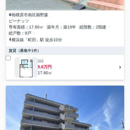
相模原市南区
鵜野森
ピーナッツ
専有面積
17.80㎡
築年月
築19年
総階数
2階建
総戸数
8戸
横浜線
「
町田
」駅 徒歩10分
賃貸（募集中
1
件）
201
5.6万円
17.80㎡