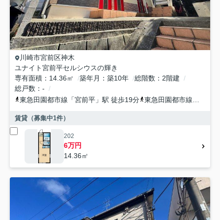
川崎市宮前区
神木
ユナイト宮前平セルシウスの輝き
専有面積
14.36㎡
築年月
築10年
総階数
2階建
総戸数
-
東急田園都市線
「
宮前平
」駅 徒歩19分
東急田園都市線
「
宮崎台
賃貸（募集中
1
件）
202
6万円
14.36㎡