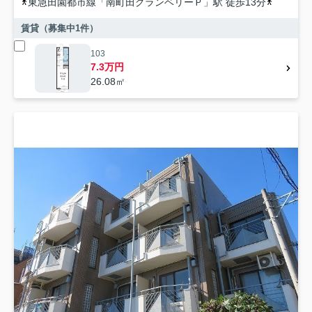
東急田園都市線
「
南町田グランベリーＰ
」駅 徒歩13分
東急田園
賃貸（募集中
1
件）
103
7.3万円
26.08㎡