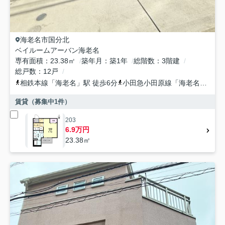
海老名市
国分北
ベイルームアーバン海老名
専有面積
23.38㎡
築年月
築1年
総階数
3階建
総戸数
12戸
相鉄本線
「
海老名
」駅 徒歩6分
小田急小田原線
「
海老名
」駅 徒
賃貸（募集中
1
件）
203
6.9万円
23.38㎡