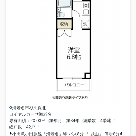
海老名市
杉久保北
ロイヤルカーサ海老名
専有面積
20.03㎡
築年月
築34年
総階数
4階建
総戸数
42戸
小田急小田原線
「
海老名
」駅 バス8分 「 城山」 停歩6分
相模線