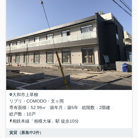
大和市
上草柳
リブリ・COMODO・文ヶ岡
専有面積
52.99㎡
築年月
築5年
総階数
2階建
総戸数
10戸
相鉄本線
「
相模大塚
」駅 徒歩10分
賃貸（募集中
2
件）