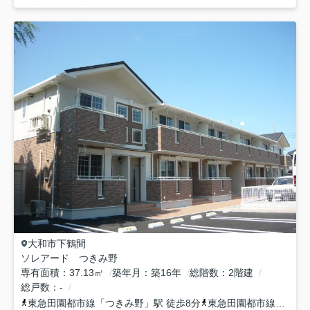
大和市
下鶴間
ソレアード つきみ野
専有面積
37.13㎡
築年月
築16年
総階数
2階建
総戸数
-
東急田園都市線
「
つきみ野
」駅 徒歩8分
東急田園都市線
「
南町