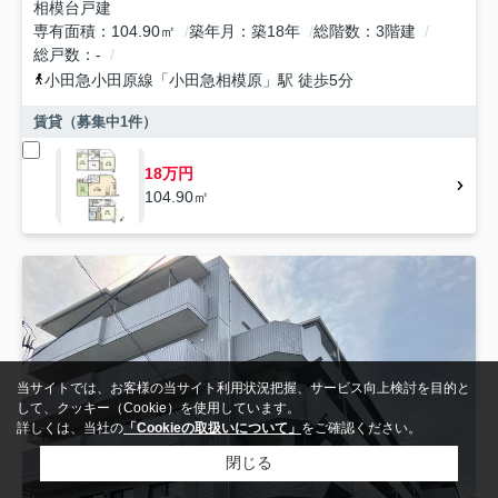
相模台戸建
専有面積
104.90㎡
築年月
築18年
総階数
3階建
総戸数
-
小田急小田原線
「
小田急相模原
」駅 徒歩5分
賃貸（募集中
1
件）
18万円
104.90㎡
当サイトでは、お客様の当サイト利用状況把握、サービス向上検討を目的と
して、クッキー（Cookie）を使用しています。
詳しくは、当社の
「Cookieの取扱いについて」
をご確認ください。
閉じる