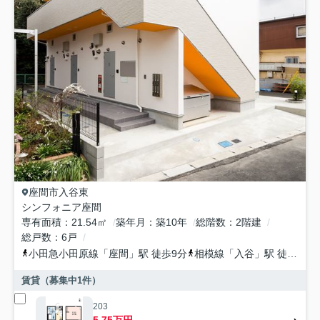
座間市
入谷東
シンフォニア座間
専有面積
21.54㎡
築年月
築10年
総階数
2階建
総戸数
6戸
小田急小田原線
「
座間
」駅 徒歩9分
相模線
「
入谷
」駅 徒歩22分
賃貸（募集中
1
件）
203
5.75万円