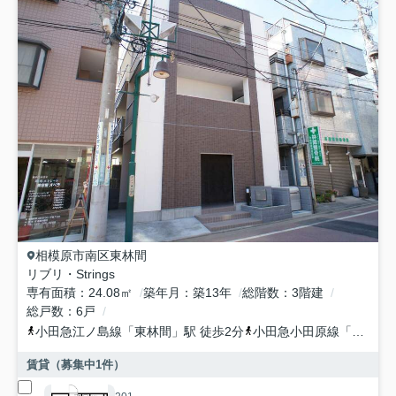
相模原市南区
東林間
リブリ・Strings
専有面積
24.08㎡
築年月
築13年
総階数
3階建
総戸数
6戸
小田急江ノ島線
「
東林間
」駅 徒歩2分
小田急小田原線
「
相模大
賃貸（募集中
1
件）