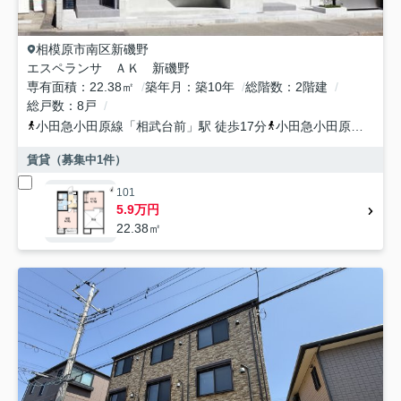
相模原市南区
新磯野
エスペランサ ＡＫ 新磯野
専有面積
22.38㎡
築年月
築10年
総階数
2階建
総戸数
8戸
小田急小田原線
「
相武台前
」駅 徒歩17分
小田急小田原線
「
小田
賃貸（募集中
1
件）
101
5.9万円
22.38㎡