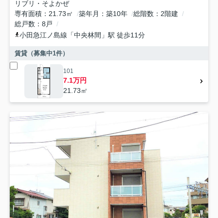
リブリ・そよかぜ
専有面積
21.73㎡
築年月
築10年
総階数
2階建
総戸数
8戸
小田急江ノ島線
「
中央林間
」駅 徒歩11分
賃貸（募集中
1
件）
101
7.1万円
21.73㎡