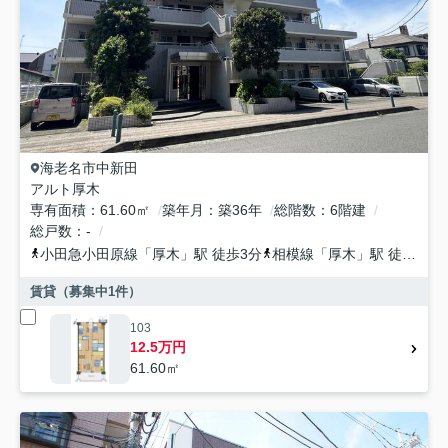
海老名市
中新田
アルト厚木
専有面積
61.60㎡
築年月
築36年
総階数
6階建
総戸数
-
小田急小田原線
「
厚木
」駅 徒歩3分
相模線
「
厚木
」駅 徒歩5分
賃貸（募集中
1
件）
103
12.5万円
61.60㎡