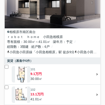
相模原市南区
南台
ｒｏｂｏｔ ｈｏｍｅ 小田急相模原
専有面積
30.00㎡～41.01㎡
築年月
予定
総階数
3階建
総戸数
6戸
小田急小田原線
「
小田急相模原
」駅 徒歩9分
小田急小田原線
「
賃貸（募集中
6
件）
101
9.1万円
30.00㎡
102
13.1万円
41.01㎡