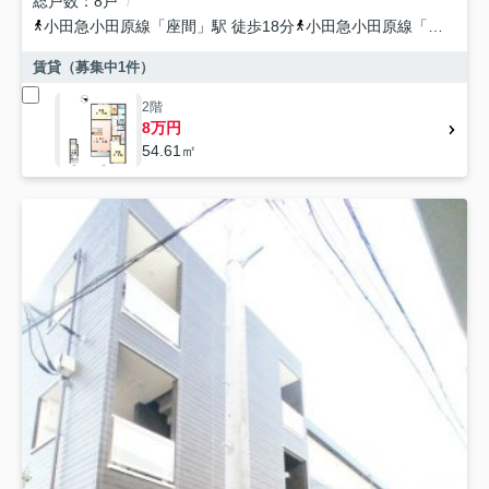
総戸数
8戸
小田急小田原線
「
座間
」駅 徒歩18分
小田急小田原線
「
相武台前
賃貸（募集中
1
件）
2階
8万円
54.61㎡