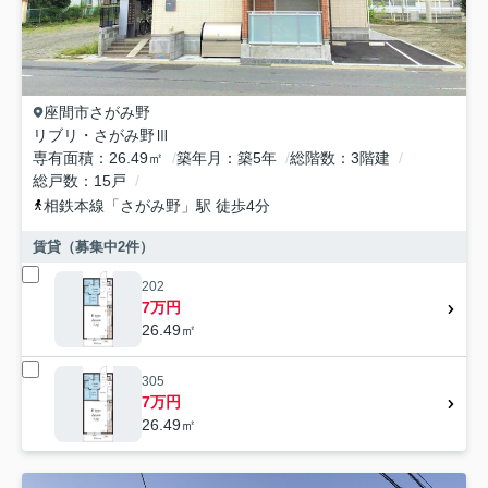
座間市
さがみ野
リブリ・さがみ野Ⅲ
専有面積
26.49㎡
築年月
築5年
総階数
3階建
総戸数
15戸
相鉄本線
「
さがみ野
」駅 徒歩4分
賃貸（募集中
2
件）
202
7万円
26.49㎡
305
7万円
26.49㎡