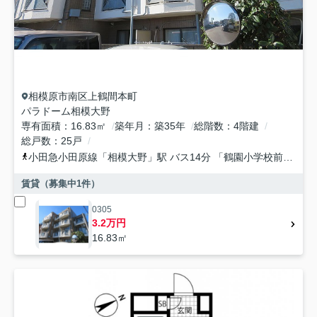
相模原市南区
上鶴間本町
パラドーム相模大野
専有面積
16.83㎡
築年月
築35年
総階数
4階建
総戸数
25戸
小田急小田原線
「
相模大野
」駅 バス14分 「鶴園小学校前」 停歩2分
賃貸（募集中
1
件）
0305
3.2万円
16.83㎡