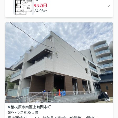
201
6.8万円
24.08㎡
相模原市南区
上鶴間本町
SPハウス相模大野
専有面積
22.59㎡
築年月
築2年
総階数
3階建