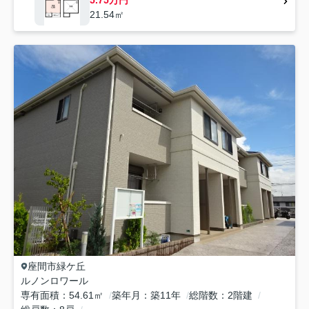
21.54㎡
座間市
緑ケ丘
ルノンロワール
専有面積
54.61㎡
築年月
築11年
総階数
2階建