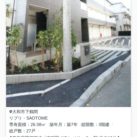
大和市
下鶴間
リブリ・SAOTOME
専有面積
26.08㎡
築年月
築7年
総階数
3階建
総戸数
27戸