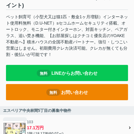
イント)
ペット飼育可（小型犬又は猫1匹・敷金1ヶ月増額）インターネッ
ト使用料無料（D.U-NET）sセコムホームセキュリティ搭載、オ
ートロック、モニター付きインターホン、対面キッチン、ペアガ
ラス、追い焚き機能、【お部屋探しはクチコミ優良店のYOAKE
不動産へ】積水ハウスの全国不動産パートナー。強引・しつこい
営業はしません。初期費用クレカ決済可能。クレカが無くても分
割・後払いが可能です！
LINEからお問い合わせ
無料
お問い合わせ
無料
エスペリア中央林間5丁目の募集中物件
103
17.1万円
1階 / 18.17坪(60.07㎡)