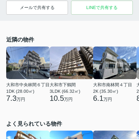
メールで共有する
LINEで共有する
近隣の物件
大和市中央林間６丁目
大和市下鶴間
大和市南林間４丁目
1DK (28.00㎡)
3LDK (66.32㎡)
2K (35.30㎡)
2
7.3
10.5
6.1
万円
万円
万円
よく見られている物件