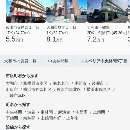
綾瀬市寺尾西１丁目
大和市林間１丁目
大和市下鶴間
1DK (24.70㎡)
1K (32.70㎡)
2DK＋S(納戸) (45.36㎡)
1
5.5
8.1
7.2
万円
万円
万円
大和市の賃貸一覧
中央林間駅
エスペリア中央林間5丁目
市区町村から探す
大和市
相模原市南区
海老名市
座間市
綾瀬市
町田市
横浜市神奈川区
横浜市港北区
横浜市鶴見区
川崎市幸区
町名から探す
中央林間
渋谷
東林間
麻溝台
中新田
上鶴間
下鶴間
南林間
上鶴間本町
上草柳
沿線から探す