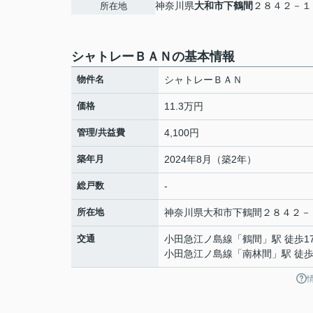
神奈川県
大和市
下鶴間
２８４２－１
所在地
シャトレーＢＡＮの基本情報
物件名
シャトレーＢＡＮ
価格
11.3万円
管理/共益費
4,100円
築年月
2024年8月（築2年）
総戸数
-
所在地
神奈川県
大和市
下鶴間
２８４２－
交通
小田急江ノ島線
「
鶴間
」駅 徒歩1
小田急江ノ島線
「
南林間
」駅 徒歩