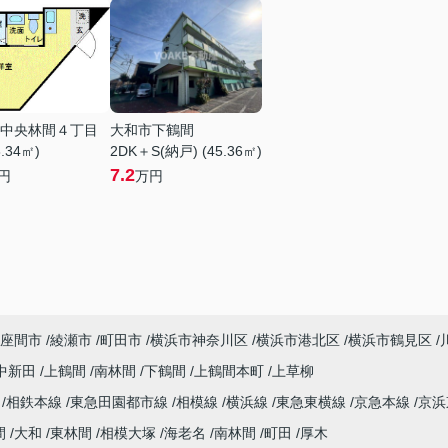
中央林間４丁目
大和市下鶴間
8.34㎡)
2DK＋S(納戸) (45.36㎡)
7.2
円
万円
座間市
綾瀬市
町田市
横浜市神奈川区
横浜市港北区
横浜市鶴見区
中新田
上鶴間
南林間
下鶴間
上鶴間本町
上草柳
線
相鉄本線
東急田園都市線
相模線
横浜線
東急東横線
京急本線
京浜
間
大和
東林間
相模大塚
海老名
南林間
町田
厚木