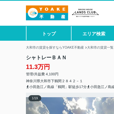
トップ
エリア検索
大和市の賃貸を探すならYOAKE不動産
大和市の賃貸一覧
シャトレーＢＡＮ
11.3万円
管理/共益費 4,100円
神奈川県
大和市
下鶴間
２８４２－１
小田急江ノ島線「鶴間」駅徒歩17分
小田急江ノ島線
1
/
19