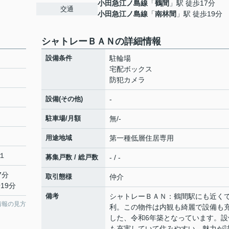
小田急江ノ島線
「
鶴間
」駅 徒歩17分
交通
小田急江ノ島線
「
南林間
」駅 徒歩19分
シャトレーＢＡＮの詳細情報
設備条件
駐輪場
宅配ボックス
防犯カメラ
設備(その他)
-
駐車場/月額
無/-
用途地域
第一種低層住居専用
１
募集戸数 / 総戸数
- / -
7分
取引態様
仲介
19分
備考
シャトレーＢＡＮ：鶴間駅にも近く
情報の見方
利。この物件は内観も綺麗で設備も
した、令和6年築となっています。設
も充実していて住みやすい、魅力が