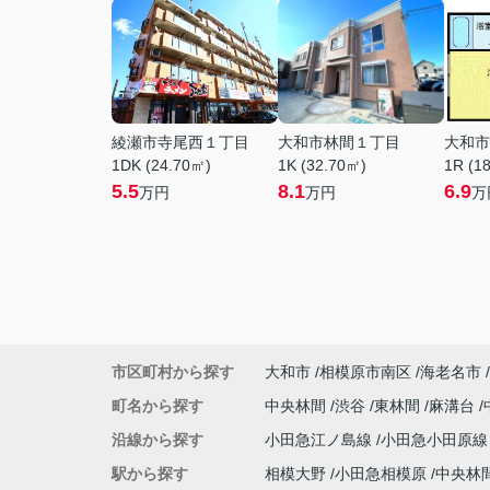
綾瀬市寺尾西１丁目
大和市林間１丁目
大和市
1DK (24.70㎡)
1K (32.70㎡)
1R (1
5.5
8.1
6.9
万円
万円
万
市区町村から探す
大和市
相模原市南区
海老名市
町名から探す
中央林間
渋谷
東林間
麻溝台
沿線から探す
小田急江ノ島線
小田急小田原
駅から探す
相模大野
小田急相模原
中央林