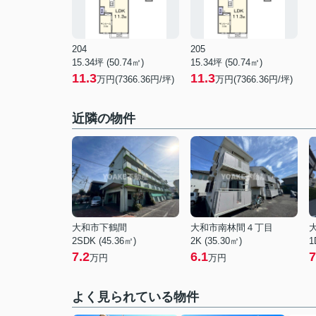
204
205
15.34坪 (50.74㎡)
15.34坪 (50.74㎡)
11.3
11.3
万円(7366.36円/坪)
万円(7366.36円/坪)
近隣の物件
大和市下鶴間
大和市南林間４丁目
2SDK (45.36㎡)
2K (35.30㎡)
1
7.2
6.1
7
万円
万円
よく見られている物件