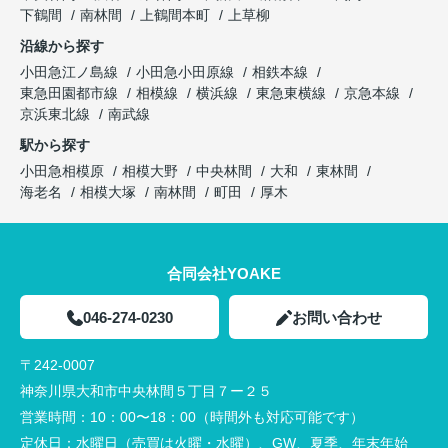
下鶴間
南林間
上鶴間本町
上草柳
沿線から探す
小田急江ノ島線
小田急小田原線
相鉄本線
東急田園都市線
相模線
横浜線
東急東横線
京急本線
京浜東北線
南武線
駅から探す
小田急相模原
相模大野
中央林間
大和
東林間
海老名
相模大塚
南林間
町田
厚木
合同会社YOAKE
046-274-0230
お問い合わせ
〒242-0007
神奈川県大和市中央林間５丁目７ー２５
営業時間：
10：00〜18：00（時間外も対応可能です）
定休日：
水曜日（売買は火曜・水曜）、GW、夏季、年末年始