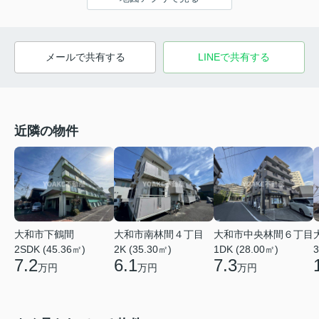
メールで共有する
LINEで共有する
近隣の物件
大和市中央林間６丁目
大和市南林間４丁目
大和市下鶴間
1DK (28.00㎡)
2K (35.30㎡)
3
2SDK (45.36㎡)
7.3
6.1
7.2
万円
万円
万円