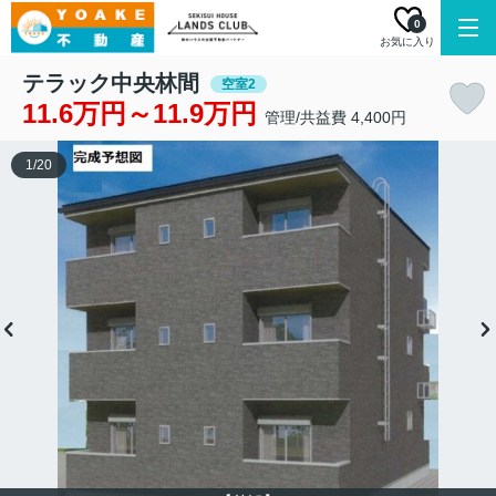
0
お気に入り
テラック中央林間
空室2
11.6万円～11.9万円
管理/共益費 4,400円
1
/
20