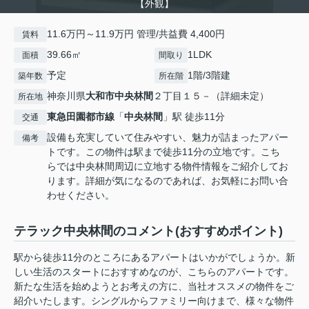
【外観】
11.6万円～11.9万円 管理/共益費 4,400円
賃料
39.66㎡
1LDK
面積
間取り
予定
1階/3階建
築年数
所在階
神奈川県
大和市
中央林間
２丁目１５－（詳細未定）
所在地
東急田園都市線
「
中央林間
」駅 徒歩11分
交通
設備も充実していて住みやすい、魅力が詰まったアパー
備考
トです。この物件は駅まで徒歩11分の立地です。こち
らでは中央林間周辺に立地する物件情報をご紹介してお
ります。詳細が気になるのであれば、お気軽にお問い合
わせください。
テラック中央林間のコメント(おすすめポイント)
駅から徒歩11分のところにあるアパートはいかがでしょうか。新
しい生活のスタートにおすすめなのが、こちらのアパートです。
新たな生活を始めようとお考えの方に、当社オススメの物件をご
紹介いたします。シングルからファミリー向けまで、様々な物件