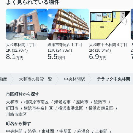
よく見られている物件
大和市林間１丁目
綾瀬市寺尾西１丁目
大和市中央林間４丁目
1K (32.70㎡)
1DK (24.70㎡)
1R (18.34㎡)
2
8.1
5.5
6.9
万円
万円
万円
動産
大和市の賃貸一覧
中央林間駅
テラック中央林間
市区町村から探す
大和市
相模原市南区
海老名市
座間市
綾瀬市
町田市
横浜市神奈川区
横浜市港北区
横浜市鶴見区
川崎市幸区
町名から探す
中央林間
渋谷
東林間
中新田
麻溝台
上鶴間