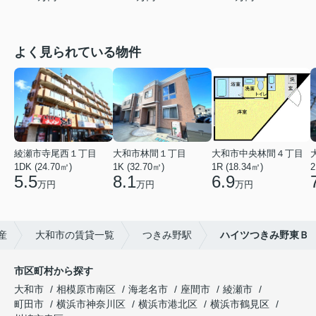
よく見られている物件
綾瀬市寺尾西１丁目
大和市林間１丁目
大和市中央林間４丁目
1DK (24.70㎡)
1K (32.70㎡)
1R (18.34㎡)
2
5.5
8.1
6.9
万円
万円
万円
産
大和市の賃貸一覧
つきみ野駅
ハイツつきみ野東Ｂ
市区町村から探す
大和市
相模原市南区
海老名市
座間市
綾瀬市
町田市
横浜市神奈川区
横浜市港北区
横浜市鶴見区