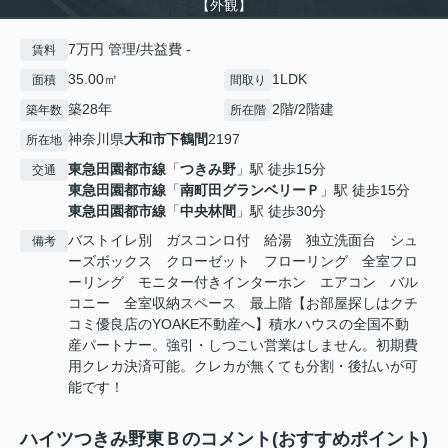
【外観】
7万円 管理/共益費 -
賃料
35.00㎡
1LDK
面積
間取り
築28年
2階/2階建
築年数
所在階
神奈川県
大和市
下鶴間
2197
所在地
東急田園都市線
「
つきみ野
」駅 徒歩15分
交通
東急田園都市線
「
南町田グランベリーＰ
」駅 徒歩15分
東急田園都市線
「
中央林間
」駅 徒歩30分
バストイレ別 ガスコンロ付 給湯 独立洗面台 シュ
備考
ーズボックス クローゼット フローリング 全室フロ
ーリング モニター付きインターホン エアコン バル
コニー 全室収納スペース 最上階【お部屋探しはクチ
コミ優良店のYOAKE不動産へ】積水ハウスの全国不動
産パートナー。強引・しつこい営業はしません。初期費
用クレカ決済可能。クレカが無くても分割・後払いが可
能です！
ハイツつきみ野東Ｂのコメント(おすすめポイント)