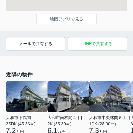
地図アプリで見る
メールで共有する
LINEで共有する
近隣の物件
大和市中央林間６丁目
大和市南林間４丁目
大和市下鶴間
1DK (28.00㎡)
2K (35.30㎡)
3
2SDK (45.36㎡)
7.3
6.1
7.2
万円
万円
万円