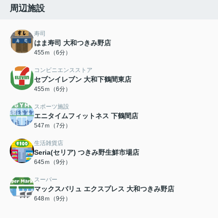
周辺施設
寿司
はま寿司 大和つきみ野店
455ｍ（6分）
コンビニエンスストア
セブンイレブン 大和下鶴間東店
455ｍ（6分）
スポーツ施設
エニタイムフィットネス 下鶴間店
547ｍ（7分）
生活雑貨店
Seria(セリア) つきみ野生鮮市場店
645ｍ（9分）
スーパー
マックスバリュ エクスプレス 大和つきみ野店
648ｍ（9分）