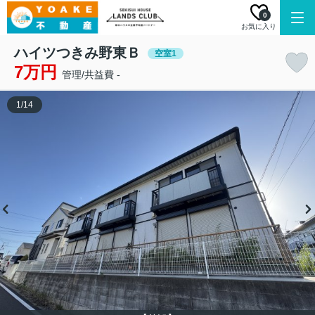
0
お気に入り
ハイツつきみ野東Ｂ
空室1
7万円
管理/共益費 -
1
/
14