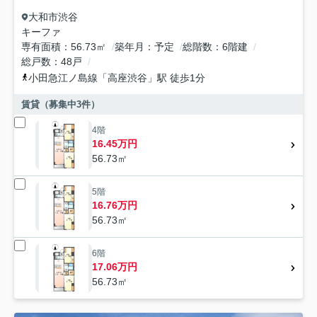
大和市
渋谷
キーファ
専有面積
56.73㎡
築年月
予定
総階数
6階建
総戸数
48戸
小田急江ノ島線
「
高座渋谷
」駅 徒歩1分
賃貸（募集中
3
件）
4階
16.45万円
56.73㎡
5階
16.76万円
56.73㎡
6階
17.06万円
56.73㎡