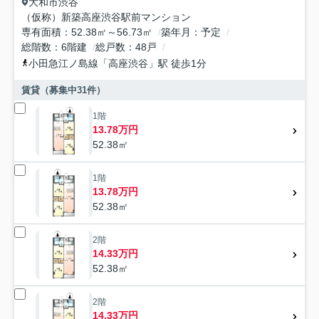
大和市
渋谷
（仮称）新築高座渋谷駅前マンション
専有面積
52.38㎡～56.73㎡
築年月
予定
総階数
6階建
総戸数
48戸
小田急江ノ島線
「
高座渋谷
」駅 徒歩1分
賃貸（募集中
31
件）
1階
13.78万円
52.38㎡
1階
13.78万円
52.38㎡
2階
14.33万円
52.38㎡
2階
14.33万円