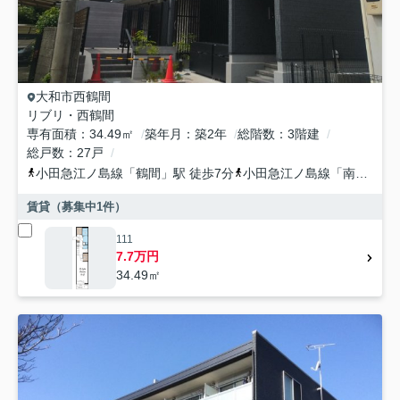
大和市
西鶴間
リブリ・西鶴間
専有面積
34.49㎡
築年月
築2年
総階数
3階建
総戸数
27戸
小田急江ノ島線
「
鶴間
」駅 徒歩7分
小田急江ノ島線
「
南林間
」
賃貸（募集中
1
件）
111
7.7万円
34.49㎡