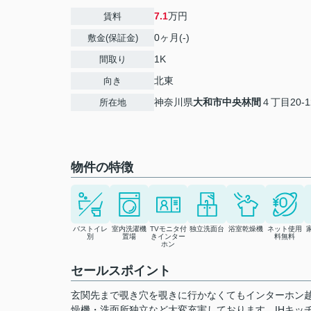
7.1
万円
賃料
0ヶ月(-)
敷金(保証金)
1K
間取り
北東
向き
神奈川県
大和市
中央林間
４丁目20-1
所在地
物件の特徴
バストイレ
室内洗濯機
TVモニタ付
独立洗面台
浴室乾燥機
ネット使用
別
置場
きインター
料無料
ホン
セールスポイント
玄関先まで覗き穴を覗きに行かなくてもインターホン
燥機・洗面所独立など大変充実しております。IHキッ