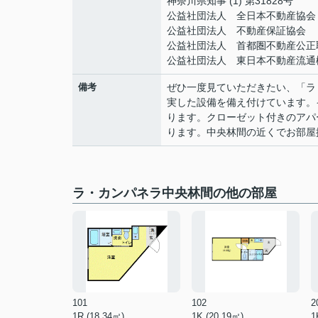
神奈川県知事 (1) 第31828号
公益社団法人 全日本不動産協会
公益社団法人 不動産保証協会
公益社団法人 首都圏不動産公正
公益社団法人 東日本不動産流通
備考
ぜひ一度見ていただきたい、「ラ
実した設備を備え付けています。
ります。クローゼット付きのアパ
ります。中央林間の近くでお部屋
ラ・カンパネラ中央林間の他の部屋
101
102
2
1R (18.34㎡)
1K (20.19㎡)
1