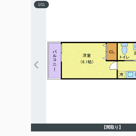
1
/
11
【間取り】