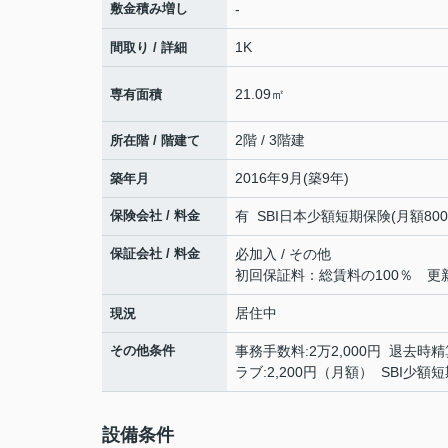
敷金積み増し
-
1K
間取り / 詳細
21.09㎡
専有面積
2階 / 3階建
所在階 / 階建て
2016年9月(築9年)
築年月
保険会社 / 料金
有 SBI日本少額短期保険(月額800円)
保証会社 / 料金
必加入 / その他
初回保証料：総賃料の100％ 更新時
居住中
現況
その他条件
事務手数料:2万2,000円 退去時精算
ラブ:2,200円（月額） SBI少
設備条件