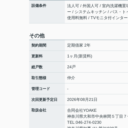
設備条件
法人可 / 外国人可 / 室内洗濯機置
ー / システムキッチン / バス・ト
使用料無料 / TVモニタ付インタ
その他
定期借家 2年
契約期間
1ヶ月(新賃料)
更新料
24戸
総戸数
仲介
取引態様
-
管理コード
2026年08月21日
次回更新予定日
取扱会社
合同会社YOAKE
神奈川県大和市中央林間５丁目
TEL:046-274-0230