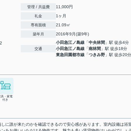
11,000円
管理 / 共益費
1ヶ月
礼金
21.09㎡
専有面積
2016年9月(築9年)
築年月
小田急江ノ島線
「
中央林間
」駅 徒歩4分
2
小田急江ノ島線
「
南林間
」駅 徒歩18分
交通
東急田園都市線
「
つきみ野
」駅 徒歩20
家具・家電
付き
越しに誰が来たのかを確認できるので安心感があります。室内設備は浴
チンをお使いいただける物件です。魅力も多い賃貸物件はいかがでしょ