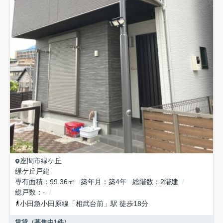
座間市
緑ケ丘
緑ケ丘戸建
専有面積
99.36㎡
築年月
築4年
総階数
2階建
総戸数
-
小田急小田原線
「
相武台前
」駅 徒歩18分
賃貸（募集中
1
件）