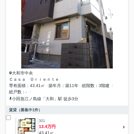
大和市
中央
Ｃａｓａ Ｏｒｉｅｎｔｅ
専有面積
43.41㎡
築年月
築11年
総階数
3階建
総戸数
-
小田急江ノ島線
「
大和
」駅 徒歩3分
賃貸（募集中
1
件）
301
13.4万円
43.41㎡