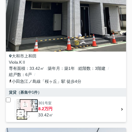
大和市
上和田
Viola.KⅡ
専有面積
33.42㎡
築年月
築1年
総階数
3階建
総戸数
6戸
小田急江ノ島線
「
桜ヶ丘
」駅 徒歩4分
賃貸（募集中
1
件）
301号室
8.2万円
33.42㎡