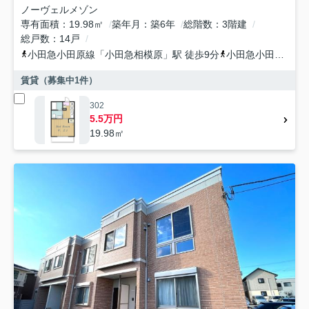
ノーヴェルメゾン
専有面積
19.98㎡
築年月
築6年
総階数
3階建
総戸数
14戸
小田急小田原線
「
小田急相模原
」駅 徒歩9分
小田急小田原線
「
賃貸（募集中
1
件）
302
5.5万円
19.98㎡