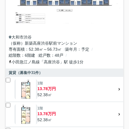
大和市
渋谷
（仮称）新築高座渋谷駅前マンション
専有面積
52.38㎡～56.73㎡
築年月
予定
総階数
6階建
総戸数
48戸
小田急江ノ島線
「
高座渋谷
」駅 徒歩1分
賃貸（募集中
31
件）
1階
13.78万円
52.38㎡
1階
13.78万円
52.38㎡