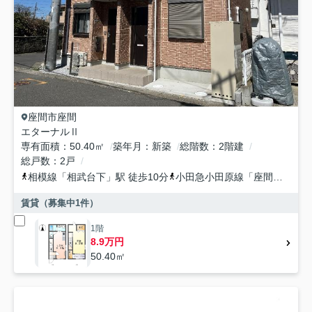
座間市
座間
エターナルⅡ
専有面積
50.40㎡
築年月
新築
総階数
2階建
総戸数
2戸
相模線
「
相武台下
」駅 徒歩10分
小田急小田原線
「
座間
」駅 徒
賃貸（募集中
1
件）
1階
8.9万円
50.40㎡