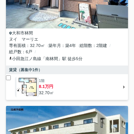
大和市
林間
ヌイ マーリエ
専有面積
32.70㎡
築年月
築4年
総階数
2階建
総戸数
6戸
小田急江ノ島線
「
南林間
」駅 徒歩5分
賃貸（募集中
1
件）
1階
8.1万円
32.70㎡