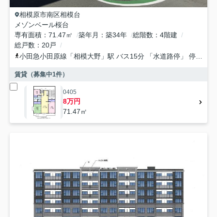
相模原市南区
相模台
メゾンベール桜台
専有面積
71.47㎡
築年月
築34年
総階数
4階建
総戸数
20戸
小田急小田原線
「
相模大野
」駅 バス15分 「水道路停」 停歩2分
賃貸（募集中
1
件）
0405
8万円
71.47㎡