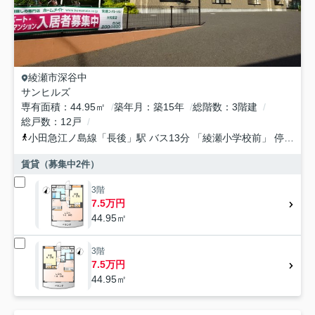
綾瀬市
深谷中
サンヒルズ
専有面積
44.95㎡
築年月
築15年
総階数
3階建
総戸数
12戸
小田急江ノ島線
「
長後
」駅 バス13分 「綾瀬小学校前」 停歩3分
賃貸（募集中
2
件）
3階
7.5万円
44.95㎡
3階
7.5万円
44.95㎡