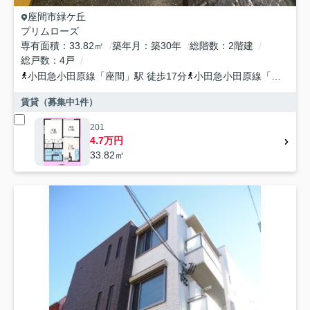
座間市
緑ケ丘
プリムローズ
専有面積
33.82㎡
築年月
築30年
総階数
2階建
総戸数
4戸
小田急小田原線
「
座間
」駅 徒歩17分
小田急小田原線
「
相武台前
賃貸（募集中
1
件）
201
4.7万円
33.82㎡