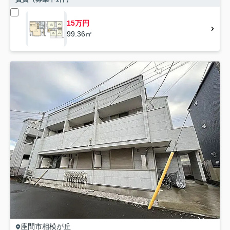
15万円
99.36㎡
座間市
相模が丘