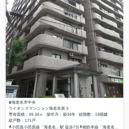
海老名市
中央
ライオンズマンション海老名第３
専有面積
49.34㎡
築年月
築34年
総階数
14階建
総戸数
171戸
小田急小田原線
「
海老名
」駅 徒歩7分
相鉄本線
「
海老名
」駅 徒