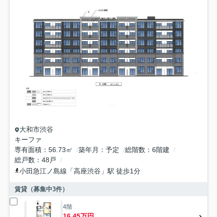
大和市
渋谷
キーファ
専有面積
56.73㎡
築年月
予定
総階数
6階建
総戸数
48戸
小田急江ノ島線
「
高座渋谷
」駅 徒歩1分
賃貸（募集中
3
件）
4階
16.45万円