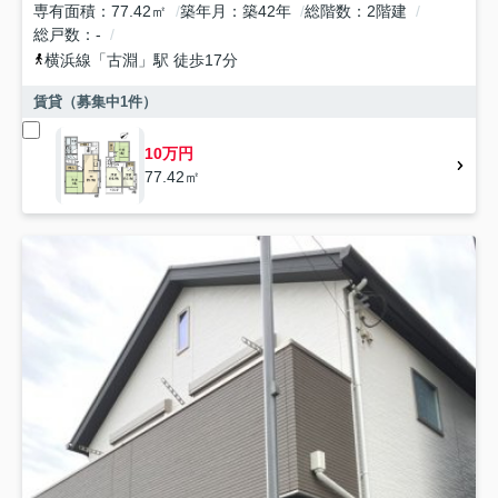
専有面積
77.42㎡
築年月
築42年
総階数
2階建
総戸数
-
横浜線
「
古淵
」駅 徒歩17分
賃貸（募集中
1
件）
10万円
77.42㎡