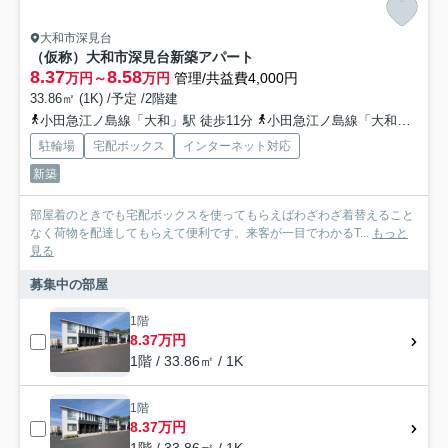
大和市深見台
（仮称）大和市深見台新築アパート
8.37
8.58
万円～
万円
管理/共益費4,000円
33.86㎡ (1K) /予定 /2階建
小田急江ノ島線「大和」駅 徒歩11分
小田急江ノ島線「大和」駅 徒歩13分
駐輪場
宅配ボックス
インターネット対応
新築
部屋着のときでも宅配ボックスを使ってもらえばわざわざ着替えること
なく荷物を配達してもらえて便利です。来客が一目でわかるT...
もっと
見る
募集中の部屋
1階
8.37万円
1階 / 33.86㎡ / 1K
1階
8.37万円