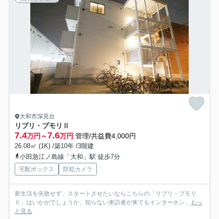
大和市深見台
リブリ・プモリⅡ
7.4
7.6
万円～
万円
管理/共益費4,000円
26.08㎡ (1K) /築10年 /3階建
小田急江ノ島線「大和」駅 徒歩7分
宅配ボックス
防犯カメラ
新生活を失敗せず、スタートさせたいならこちらの「リブリ・プモリ
Ⅱ」はいかがでしょうか。知らない来訪者が来てもインターホン...
もっ
と見る