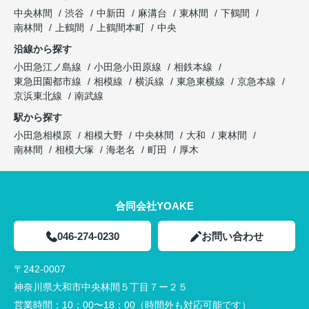
中央林間
渋谷
中新田
麻溝台
東林間
下鶴間
南林間
上鶴間
上鶴間本町
中央
沿線から探す
小田急江ノ島線
小田急小田原線
相鉄本線
東急田園都市線
相模線
横浜線
東急東横線
京急本線
京浜東北線
南武線
駅から探す
小田急相模原
相模大野
中央林間
大和
東林間
南林間
相模大塚
海老名
町田
厚木
合同会社YOAKE
046-274-0230
お問い合わせ
〒242-0007
神奈川県大和市中央林間５丁目７ー２５
営業時間：
10：00〜18：00（時間外も対応可能です）