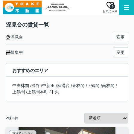
0
お気に入り
深見台の賃貸一覧
深見台
変更
募集中
変更
おすすめのエリア
中央林間
/
渋谷
/
中新田
/
麻溝台
/
東林間
/
下鶴間
/
南林間
/
上鶴間
/
上鶴間本町
/
中央
2
棟
8
件
賃貸マンション