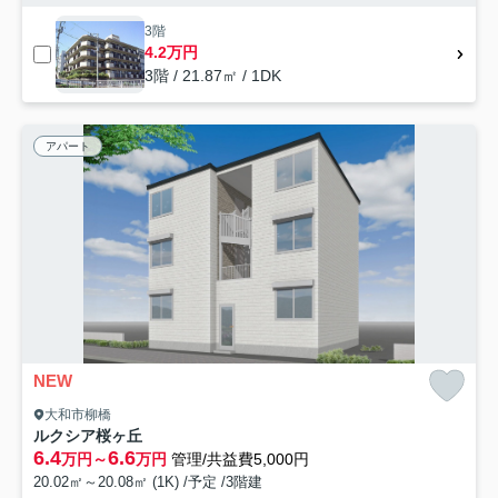
3階
4.2万円
3階 / 21.87㎡ / 1DK
アパート
NEW
大和市柳橋
ルクシア桜ヶ丘
6.4
6.6
万円～
万円
管理/共益費5,000円
20.02㎡～20.08㎡ (1K) /予定 /3階建