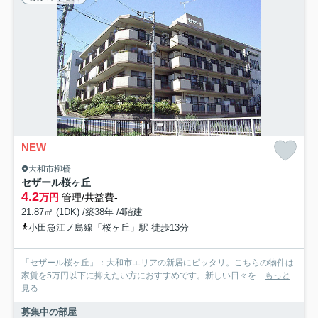
NEW
大和市柳橋
セザール桜ヶ丘
4.2
万円
管理/共益費-
21.87㎡ (1DK) /築38年 /4階建
小田急江ノ島線「桜ヶ丘」駅 徒歩13分
「セザール桜ヶ丘」：大和市エリアの新居にピッタリ。こちらの物件は
家賃を5万円以下に抑えたい方におすすめです。新しい日々を...
もっと
見る
募集中の部屋