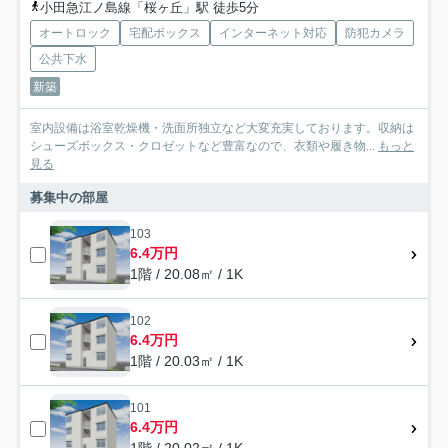
小田急江ノ島線「桜ヶ丘」駅 徒歩5分
オートロック
宅配ボックス
インターネット対応
防犯カメラ
公共下水
新築
室内設備は浴室乾燥機・洗面所独立など大変充実しております。収納は
シューズボックス・クロゼットなど豊富なので、衣類や履き物...
もっと
見る
募集中の部屋
103
6.4万円
1階 / 20.08㎡ / 1K
102
6.4万円
1階 / 20.03㎡ / 1K
101
6.4万円