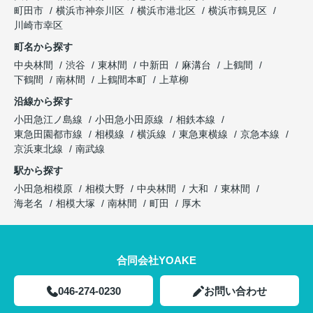
町田市
横浜市神奈川区
横浜市港北区
横浜市鶴見区
川崎市幸区
町名から探す
中央林間
渋谷
東林間
中新田
麻溝台
上鶴間
下鶴間
南林間
上鶴間本町
上草柳
沿線から探す
小田急江ノ島線
小田急小田原線
相鉄本線
東急田園都市線
相模線
横浜線
東急東横線
京急本線
京浜東北線
南武線
駅から探す
小田急相模原
相模大野
中央林間
大和
東林間
海老名
相模大塚
南林間
町田
厚木
合同会社YOAKE
046-274-0230
お問い合わせ