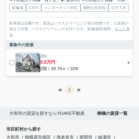
駐輪場
CATV
インターネット対応
閑静な住宅地
公共下水
駐車場は近隣です。現況はハウスクリーニング前の状態です。入居者が
決まり次第、ハウスクリーニングを行います。駐輪場有(無料...
もっと見
る
募集中の部屋
201
5.5万円
2階 / 39.70㎡ / 2DK
1
大和市の賃貸を探すならYOAKE不動産
柳橋の賃貸一覧
市区町村から探す
大和市
相模原市南区
海老名市
座間市
綾瀬市