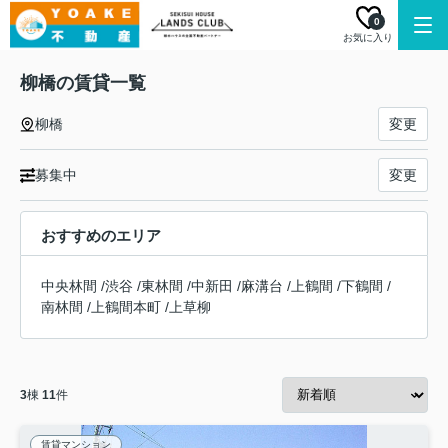
0
お気に入り
柳橋の賃貸一覧
柳橋
変更
募集中
変更
おすすめのエリア
中央林間
/
渋谷
/
東林間
/
中新田
/
麻溝台
/
上鶴間
/
下鶴間
/
南林間
/
上鶴間本町
/
上草柳
3
棟
11
件
賃貸マンション