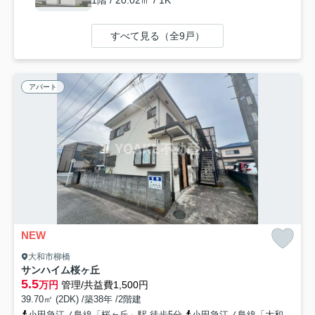
1階 / 20.02㎡ / 1K
すべて見る（全9戸）
アパート
NEW
大和市柳橋
サンハイム桜ヶ丘
5.5
万円
管理/共益費1,500円
39.70㎡ (2DK) /築38年 /2階建
小田急江ノ島線「桜ヶ丘」駅 徒歩5分
小田急江ノ島線「大和」駅 徒歩27分