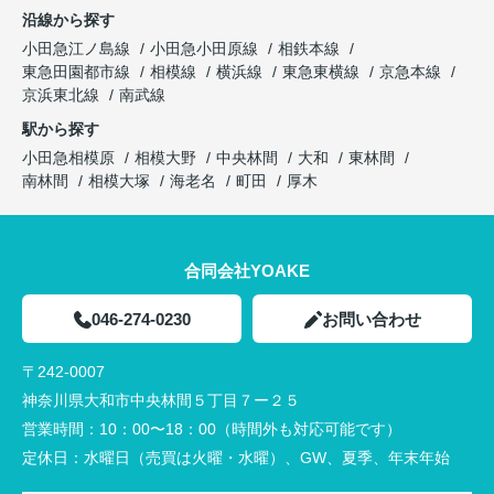
沿線から探す
小田急江ノ島線
小田急小田原線
相鉄本線
東急田園都市線
相模線
横浜線
東急東横線
京急本線
京浜東北線
南武線
駅から探す
小田急相模原
相模大野
中央林間
大和
東林間
南林間
相模大塚
海老名
町田
厚木
合同会社YOAKE
046-274-0230
お問い合わせ
〒242-0007
神奈川県大和市中央林間５丁目７ー２５
営業時間：
10：00〜18：00（時間外も対応可能です）
定休日：
水曜日（売買は火曜・水曜）、GW、夏季、年末年始