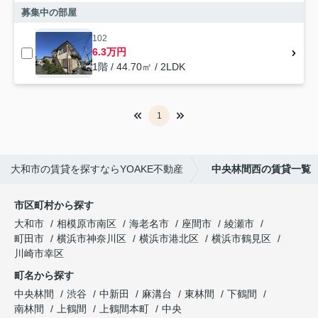
募集中の部屋
102
6.3万円
1階 / 44.70㎡ / 2LDK
1
大和市の賃貸を探すならYOAKE不動産
中央林間西の賃貸一覧
市区町村から探す
大和市
相模原市南区
海老名市
座間市
綾瀬市
町田市
横浜市神奈川区
横浜市港北区
横浜市鶴見区
川崎市幸区
町名から探す
中央林間
渋谷
中新田
麻溝台
東林間
下鶴間
南林間
上鶴間
上鶴間本町
中央