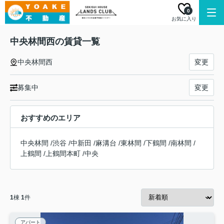
0
お気に入り
中央林間西の賃貸一覧
中央林間西
変更
募集中
変更
おすすめのエリア
中央林間
/
渋谷
/
中新田
/
麻溝台
/
東林間
/
下鶴間
/
南林間
/
上鶴間
/
上鶴間本町
/
中央
1
棟
1
件
アパート