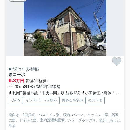
大和市中央林間西
原コーポ
6.3
万円
管理/共益費-
44.70㎡ (2LDK) /築43年 /2階建
東急田園都市線「中央林間」駅 徒歩13分
小田急江ノ島線「南林間」駅 徒歩10分
CATV
インターネット対応
閑静な住宅地
公共下水
南向き、2面採光、バストイレ別、収納スペース、キッチンに窓、浴室
に窓、トイレに窓、室内洗濯機置場、シューズボックス、振分...
もっと
見る