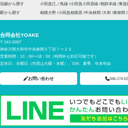
沿線から探す
小田急江ノ島線
小田急小田原線
相鉄本線
東急
駅から探す
相模大野
小田急相模原
中央林間
大和
東林間
合同会社YOAKE
〒242-0007
神奈川県大和市中央林間５丁目７ー２５
営業時間：
10：00〜18：00（時間外も対応可能です）
定休日：
水曜日（売買は火曜・水曜）、GW、夏季、年末年始
お問い合わせ
046-274-0