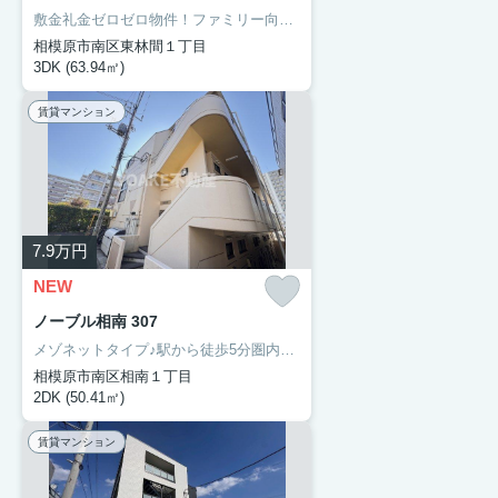
敷金礼金ゼロゼロ物件！ファミリー向けの３DＫです♪
相模原市南区東林間１丁目
3DK (63.94㎡)
賃貸マンション
7.9
万円
NEW
ノーブル相南 307
メゾネットタイプ♪駅から徒歩5分圏内の好立地物件！
相模原市南区相南１丁目
2DK (50.41㎡)
賃貸マンション