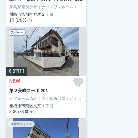
家具家電付デザイナーズワンルーム！4帖の大型ロフト付き！
川崎市宮前区神木２丁目
1R (14.36㎡)
アパート
6.8
万円
NEW
第２美咲コーポ 201
リフォーム済み！最上階角部屋！近くにスーパーやコンビニあり！
相模原市南区文京１丁目
2DK (36.00㎡)
賃貸マンション