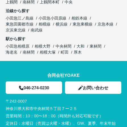
上鶴間
南林間
上鶴間本町
中央
沿線から探す
小田急江ノ島線
小田急小田原線
相鉄本線
東急田園都市線
相模線
横浜線
東急東横線
京急本線
京浜東北線
南武線
駅から探す
小田急相模原
相模大野
中央林間
大和
東林間
海老名
南林間
相模大塚
町田
厚木
合同会社YOAKE
046-274-0230
お問い合わせ
〒242-0007
神奈川県大和市中央林間５丁目７ー２５
営業時間：
10：00〜18：00（時間外も対応可能です）
定休日：
水曜日（売買は火曜・水曜）、GW、夏季、年末年始