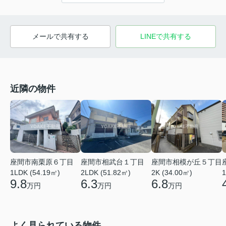
メールで共有する
LINEで共有する
近隣の物件
座間市相模が丘５丁目
座間市南栗原６丁目
座間市相武台１丁目
2K (34.00㎡)
1LDK (54.19㎡)
2LDK (51.82㎡)
1
6.8
9.8
6.3
万円
万円
万円
よく見られている物件