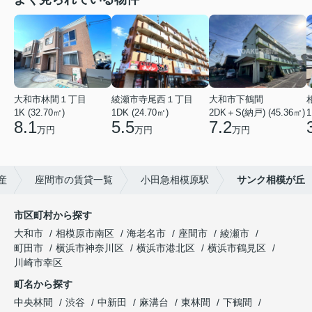
大和市林間１丁目
綾瀬市寺尾西１丁目
大和市下鶴間
1K (32.70㎡)
1DK (24.70㎡)
2DK＋S(納戸) (45.36㎡)
1
8.1
5.5
7.2
万円
万円
万円
産
座間市の賃貸一覧
小田急相模原駅
サンク相模が丘
市区町村から探す
大和市
相模原市南区
海老名市
座間市
綾瀬市
町田市
横浜市神奈川区
横浜市港北区
横浜市鶴見区
川崎市幸区
町名から探す
中央林間
渋谷
中新田
麻溝台
東林間
下鶴間