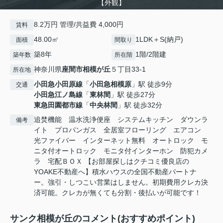
【外観】
8.2万円 管理/共益費 4,000円
賃料
48.00㎡
1LDK＋S(納戸)
面積
間取り
築8年
1階/2階建
築年数
所在階
神奈川県
座間市
相模が丘
５丁目33-1
所在地
小田急小田原線
「
小田急相模原
」駅 徒歩9分
交通
小田急江ノ島線
「
東林間
」駅 徒歩27分
東急田園都市線
「
中央林間
」駅 徒歩32分
追焚機能 温水洗浄便座 システムキッチン ダウンラ
備考
イト プロパンガス 全居室フローリング エアコン
光ファイバー インターネット無料 オートロック モ
ニタ付オートロック モニタ付インターホン 防犯カメ
ラ 宅配ＢＯＸ 【お部屋探しはクチコミ優良店の
YOAKE不動産へ】積水ハウスの全国不動産パートナ
ー。強引・しつこい営業はしません。初期費用クレカ決
済可能。クレカが無くても分割・後払いが可能です！
サンク相模が丘のコメント(おすすめポイント)