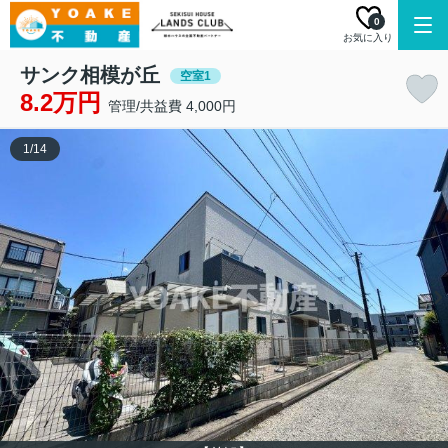
0
お気に入り
サンク相模が丘
空室1
8.2万円
管理/共益費 4,000円
1
/
14