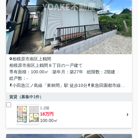
相模原市南区
上鶴間
相模原市南区上鶴間８丁目の一戸建て
専有面積
100.00㎡
築年月
築27年
総階数
2階建
総戸数
-
小田急江ノ島線
「
東林間
」駅 徒歩10分
東急田園都市線
「
中央林
賃貸（募集中
1
件）
1-2階
18万円
100.00㎡