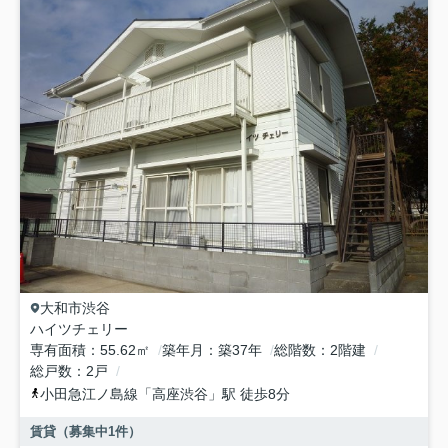
大和市
渋谷
ハイツチェリー
専有面積
55.62㎡
築年月
築37年
総階数
2階建
総戸数
2戸
小田急江ノ島線
「
高座渋谷
」駅 徒歩8分
賃貸（募集中
1
件）