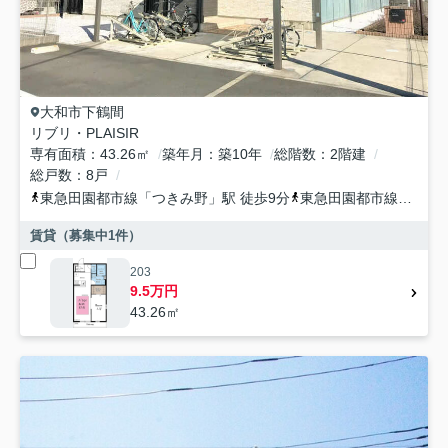
大和市
下鶴間
リブリ・PLAISIR
専有面積
43.26㎡
築年月
築10年
総階数
2階建
総戸数
8戸
東急田園都市線
「
つきみ野
」駅 徒歩9分
東急田園都市線
「
南町
賃貸（募集中
1
件）
203
9.5万円
43.26㎡