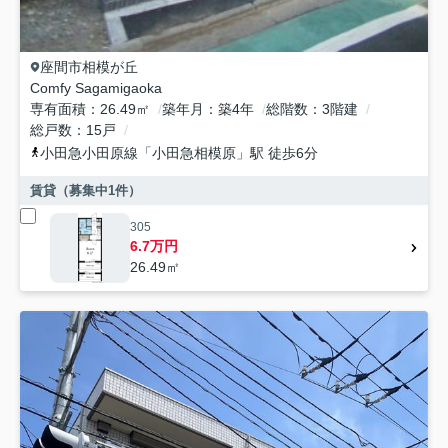
座間市
相模が丘
Comfy Sagamigaoka
専有面積
26.49㎡
築年月
築4年
総階数
3階建
総戸数
15戸
小田急小田原線
「
小田急相模原
」駅 徒歩6分
賃貸（募集中
1
件）
305
6.7万円
26.49㎡