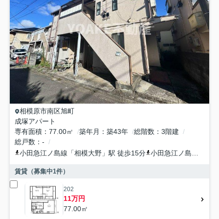
相模原市南区
旭町
成塚アパート
専有面積
77.00㎡
築年月
築43年
総階数
3階建
総戸数
-
小田急江ノ島線
「
相模大野
」駅 徒歩15分
小田急江ノ島線
「
東林
賃貸（募集中
1
件）
202
11万円
77.00㎡