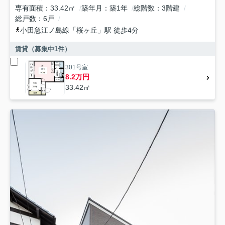
専有面積
33.42㎡
築年月
築1年
総階数
3階建
総戸数
6戸
小田急江ノ島線
「
桜ヶ丘
」駅 徒歩4分
賃貸（募集中
1
件）
301号室
8.2万円
33.42㎡