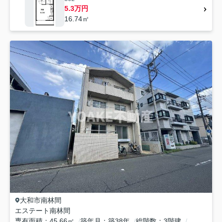
5.3万円
16.74㎡
大和市
南林間
エステート南林間
専有面積
45.66㎡
築年月
築38年
総階数
3階建