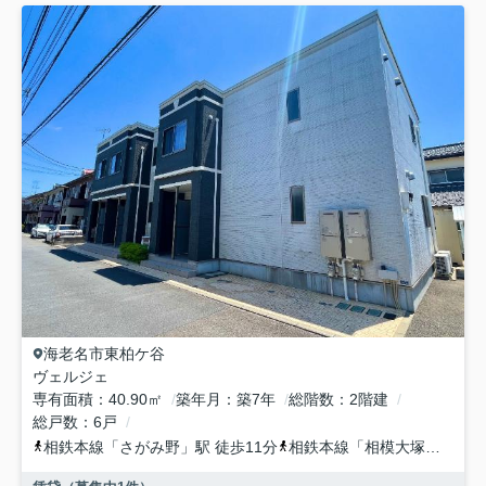
海老名市
東柏ケ谷
ヴェルジェ
専有面積
40.90㎡
築年月
築7年
総階数
2階建
総戸数
6戸
相鉄本線
「
さがみ野
」駅 徒歩11分
相鉄本線
「
相模大塚
」駅 徒