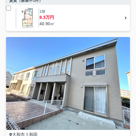
賃貸（募集中
1
件）
1階
8.3万円
40.90㎡
大和市
上和田