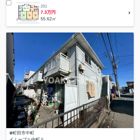
201
7.3万円
55.62㎡
町田市
中町
イムーブル中町Ⅱ