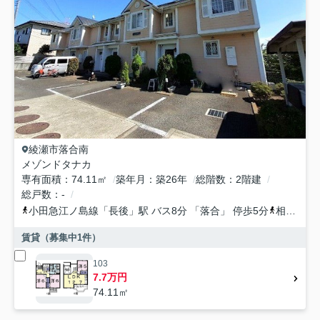
綾瀬市
落合南
メゾンドタナカ
専有面積
74.11㎡
築年月
築26年
総階数
2階建
総戸数
-
小田急江ノ島線
「
長後
」駅 バス8分 「落合」 停歩5分
相鉄本線
賃貸（募集中
1
件）
103
7.7万円
74.11㎡