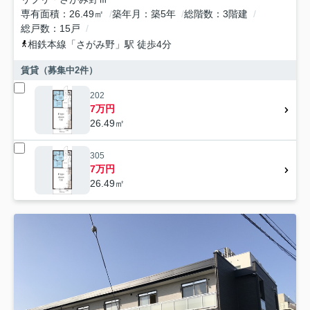
専有面積
26.49㎡
築年月
築5年
総階数
3階建
総戸数
15戸
相鉄本線
「
さがみ野
」駅 徒歩4分
賃貸（募集中
2
件）
202
7万円
26.49㎡
305
7万円
26.49㎡