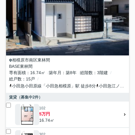
相模原市南区
東林間
BASE東林間
専有面積
16.74㎡
築年月
築8年
総階数
3階建
総戸数
15戸
小田急小田原線
「
小田急相模原
」駅 徒歩8分
小田急江ノ島線
「
賃貸（募集中
2
件）
102
5万円
16.74㎡
302