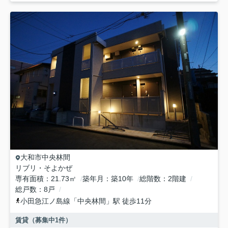
大和市
中央林間
リブリ・そよかぜ
専有面積
21.73㎡
築年月
築10年
総階数
2階建
総戸数
8戸
小田急江ノ島線
「
中央林間
」駅 徒歩11分
賃貸（募集中
1
件）