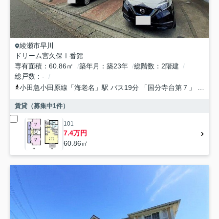
綾瀬市
早川
ドリーム宮久保Ⅰ番館
専有面積
60.86㎡
築年月
築23年
総階数
2階建
総戸数
-
小田急小田原線
「
海老名
」駅 バス19分 「国分寺台第７」 停歩8分
賃貸（募集中
1
件）
101
7.4万円
60.86㎡