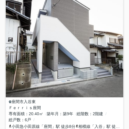
座間市
入谷東
Ｆｅｒｒｉｓ座間
専有面積
20.40㎡
築年月
築9年
総階数
2階建
総戸数
6戸
小田急小田原線
「
座間
」駅 徒歩8分
相模線
「
入谷
」駅 徒歩23分