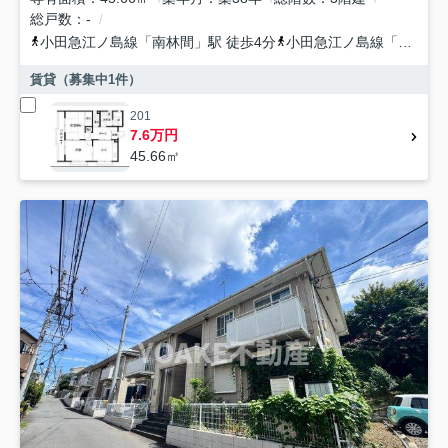
総戸数
-
小田急江ノ島線
「
南林間
」駅 徒歩4分
小田急江ノ島線
「
鶴間
」
賃貸（募集中
1
件）
201
7.6万円
45.66㎡