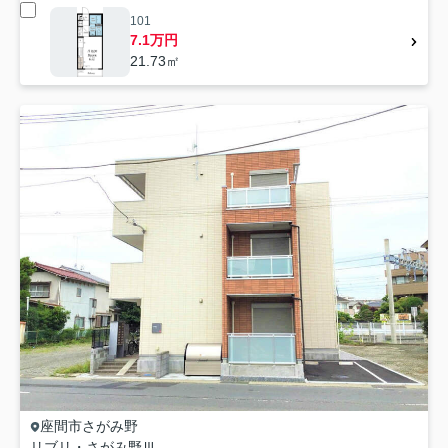
101
7.1万円
21.73㎡
座間市
さがみ野
リブリ・さがみ野Ⅲ