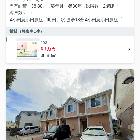
専有面積
38.88㎡
築年月
築36年
総階数
2階建
総戸数
-
小田急小田原線
「
町田
」駅 徒歩13分
小田急小田原線
「
玉川学園
賃貸（募集中
1
件）
103
6.1万円
38.88㎡