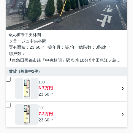
大和市
中央林間
クラージュ中央林間
専有面積
23.60㎡
築年月
築7年
総階数
3階建
総戸数
-
東急田園都市線
「
中央林間
」駅 徒歩10分
小田急江ノ島線
「
中央
賃貸（募集中
2
件）
103
6.7万円
23.60㎡
301
7.2万円
23.60㎡