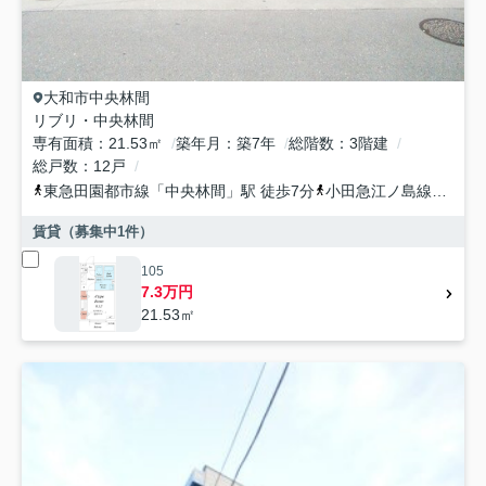
大和市
中央林間
リブリ・中央林間
専有面積
21.53㎡
築年月
築7年
総階数
3階建
総戸数
12戸
東急田園都市線
「
中央林間
」駅 徒歩7分
小田急江ノ島線
「
中央
賃貸（募集中
1
件）
105
7.3万円
21.53㎡