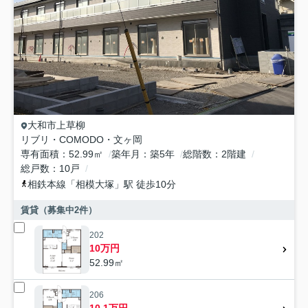
大和市
上草柳
リブリ・COMODO・文ヶ岡
専有面積
52.99㎡
築年月
築5年
総階数
2階建
総戸数
10戸
相鉄本線
「
相模大塚
」駅 徒歩10分
賃貸（募集中
2
件）
202
10万円
52.99㎡
206