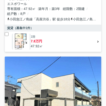
エスポワール
専有面積
47.92㎡
築年月
築3年
総階数
2階建
総戸数
8戸
小田急江ノ島線
「
高座渋谷
」駅 徒歩18分
小田急江ノ島線
「
桜ヶ
賃貸（募集中
1
件）
1階
7.8万円
47.92㎡