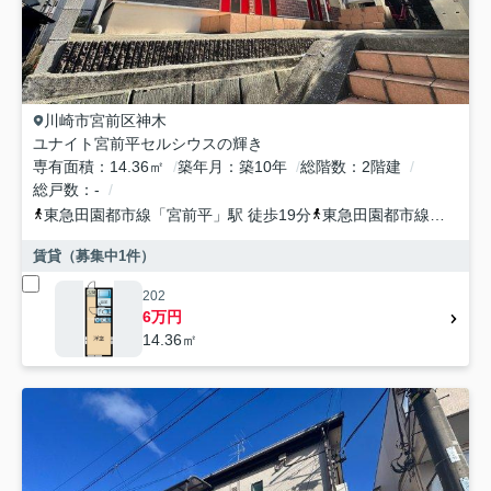
川崎市宮前区
神木
ユナイト宮前平セルシウスの輝き
専有面積
14.36㎡
築年月
築10年
総階数
2階建
総戸数
-
東急田園都市線
「
宮前平
」駅 徒歩19分
東急田園都市線
「
宮崎台
賃貸（募集中
1
件）
202
6万円
14.36㎡