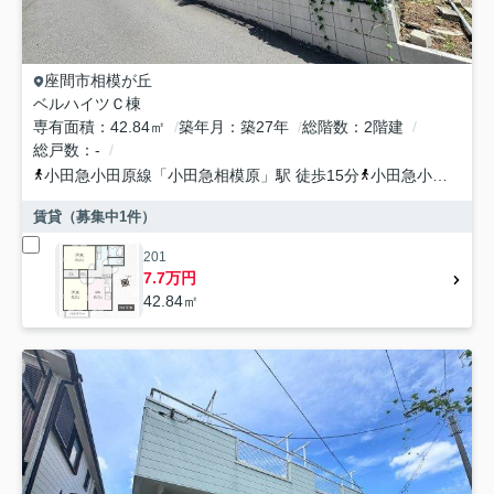
座間市
相模が丘
ベルハイツＣ棟
専有面積
42.84㎡
築年月
築27年
総階数
2階建
総戸数
-
小田急小田原線
「
小田急相模原
」駅 徒歩15分
小田急小田原線
「
賃貸（募集中
1
件）
201
7.7万円
42.84㎡