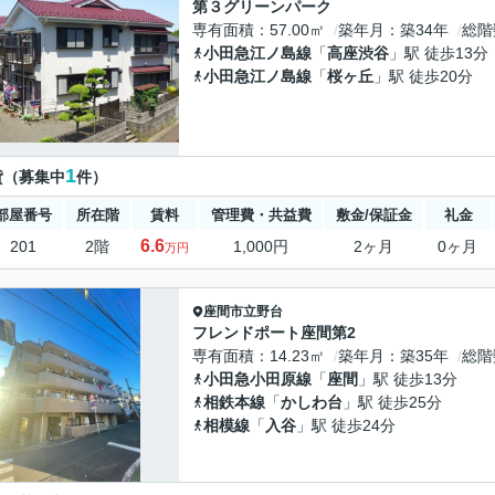
第３グリーンパーク
専有面積
57.00㎡
築年月
築34年
総階
小田急江ノ島線
「
高座渋谷
」駅 徒歩13分
小田急江ノ島線
「
桜ヶ丘
」駅 徒歩20分
1
貸（募集中
件）
部屋番号
所在階
賃料
管理費・共益費
敷金/保証金
礼金
6.6
201
2階
1,000円
2ヶ月
0ヶ月
万円
座間市
立野台
フレンドポート座間第2
専有面積
14.23㎡
築年月
築35年
総階
小田急小田原線
「
座間
」駅 徒歩13分
相鉄本線
「
かしわ台
」駅 徒歩25分
相模線
「
入谷
」駅 徒歩24分