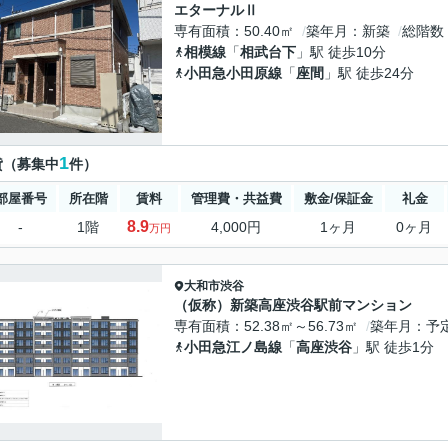
エターナルⅡ
専有面積
50.40㎡
築年月
新築
総階数
相模線
「
相武台下
」駅 徒歩10分
小田急小田原線
「
座間
」駅 徒歩24分
1
貸（募集中
件）
部屋番号
所在階
賃料
管理費・共益費
敷金/保証金
礼金
8.9
-
1階
4,000円
1ヶ月
0ヶ月
万円
大和市
渋谷
（仮称）新築高座渋谷駅前マンション
専有面積
52.38㎡～56.73㎡
築年月
予
小田急江ノ島線
「
高座渋谷
」駅 徒歩1分