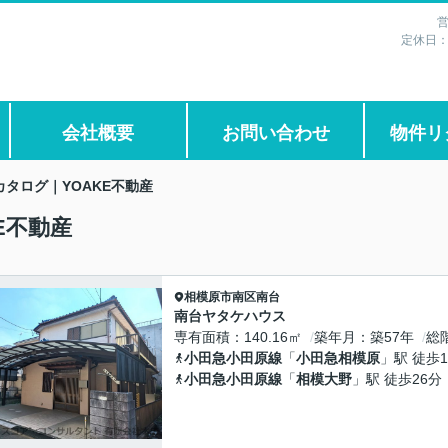
営
定休日
会社概要
お問い合わせ
物件リ
タログ｜YOAKE不動産
E不動産
相模原市南区
南台
南台ヤタケハウス
専有面積
140.16㎡
築年月
築57年
総
小田急小田原線
「
小田急相模原
」駅 徒歩1
小田急小田原線
「
相模大野
」駅 徒歩26分