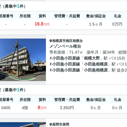
1
貸（募集中
件）
部屋番号
所在階
賃料
管理費・共益費
敷金/保証金
礼金
16.8
-
-
-
1.5ヶ月
0万円
万円
相模原市南区
相模台
メゾンベール桜台
専有面積
71.47㎡
築年月
築34年
総階
小田急小田原線
「
相模大野
」駅 バス15分
小田急小田原線
「
小田急相模原
」駅 バス
小田急小田原線
「
小田急相模原
」駅 徒歩2
1
貸（募集中
件）
部屋番号
所在階
賃料
管理費・共益費
敷金/保証金
礼金
8
0405
4階
3,350円
0ヶ月
0ヶ月
万円
座間市
座間