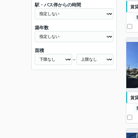
駅・バス停からの時間
賃
築年数
面積
～
賃