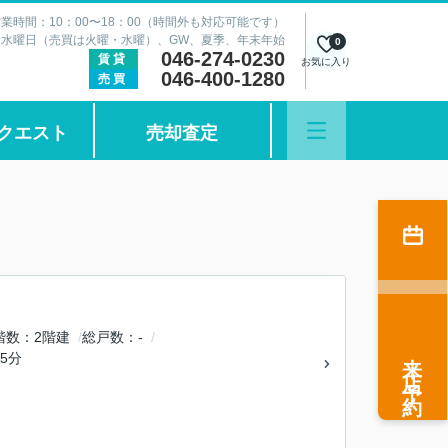
業時間：10：00〜18：00（時間外も対応可能です）
：水曜日（売買は火曜・水曜）、GW、夏季、年末年始
0
046-274-0230
賃貸
お気に入り
046-400-1280
売買
クエスト
売却査定
階数
2階建
総戸数
-
来店予約
5分