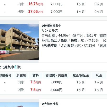
16.76
-
5階
7,000円
1ヶ月
0ヶ月
万円
17.06
-
6階
7,000円
1ヶ月
0ヶ月
万円
綾瀬市
深谷中
サンヒルズ
専有面積
44.95㎡
築年月
築15年
総階
小田急江ノ島線
「
長後
」駅 バス13分 「
相鉄本線
「
さがみ野
」駅 バス13分 「綾
2
貸（募集中
件）
部屋番号
所在階
賃料
管理費・共益費
敷金/保証金
礼金
7.5
-
3階
5,000円
1ヶ月
1ヶ月
万円
7.5
-
3階
5,000円
1ヶ月
1ヶ月
万円
大和市
渋谷