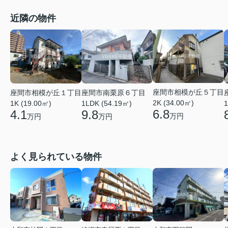
近隣の物件
座間市相模が丘５丁目
座間市相模が丘１丁目
座間市南栗原６丁目
2K (34.00㎡)
1K (19.00㎡)
1LDK (54.19㎡)
1
6.8
4.1
9.8
万円
万円
万円
よく見られている物件