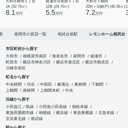
大和市林間１丁目
綾瀬市寺尾西１丁目
大和市下鶴間
1K (32.70㎡)
1DK (24.70㎡)
2DK＋S(納戸) (45.36㎡)
1
8.1
5.5
7.2
万円
万円
万円
産
座間市の賃貸一覧
相武台前駅
レモンホーム相武台
市区町村から探す
大和市
相模原市南区
海老名市
座間市
綾瀬市
町田市
横浜市神奈川区
横浜市港北区
横浜市鶴見区
川崎市幸区
町名から探す
中央林間
渋谷
中新田
麻溝台
東林間
下鶴間
上鶴間
南林間
上鶴間本町
中央
沿線から探す
小田急江ノ島線
小田急小田原線
相鉄本線
東急田園都市線
相模線
横浜線
東急東横線
京急本線
京浜東北線
南武線
駅から探す