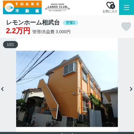
0
お気に入り
レモンホーム相武台
空室1
2.2万円
管理/共益費 3,000円
1
/
21