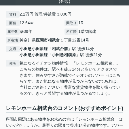
【外観】
2.2万円 管理/共益費 3,000円
賃料
12.64㎡
1R
面積
間取り
築39年
1階/2階建
築年数
所在階
神奈川県
座間市
相武台
１丁目12番14号
所在地
小田急小田原線
「
相武台前
」駅 徒歩14分
交通
小田急小田原線
「
小田急相模原
」駅 徒歩21分
気になるイチオシ物件情報：「レモンホーム相武台」。
備考
こちらの物件は、駅へも徒歩14分と歩いてアクセスで
きます。住みやすさが満載でイチオシのアパートはこち
らです。まだ気になる物件が見つからないのであれば、
当社にご連絡ください！豊富な賃貸物件を取り扱ってい
るので、きっと希望する物件が見つかるでしょう。
レモンホーム相武台のコメント(おすすめポイント)
座間市周辺にある物件をお求めの方は「レモンホーム相武台」は
いかがでしょうか。最寄りの駅まで徒歩14分の物件です。アパー