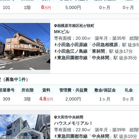
6
101
1階
5,000円
0ヶ月
0ヶ月
万円
相模原市南区
松が枝町
MKビル
専有面積
20.00㎡
築年月
築35年
総階
小田急小田原線
「
小田急相模原
」駅 徒歩
小田急江ノ島線
「
東林間
」駅 徒歩17分
東急田園都市線
「
中央林間
」駅 徒歩35分
1
貸（募集中
件）
部屋番号
所在階
賃料
管理費・共益費
敷金/保証金
礼金
4.6
309
3階
2,000円
1ヶ月
0ヶ月
万円
大和市
中央林間
ハウスメモリアルⅠ
専有面積
22.80㎡
築年月
築39年
総階
東急田園都市線
「
中央林間
」駅 徒歩10分