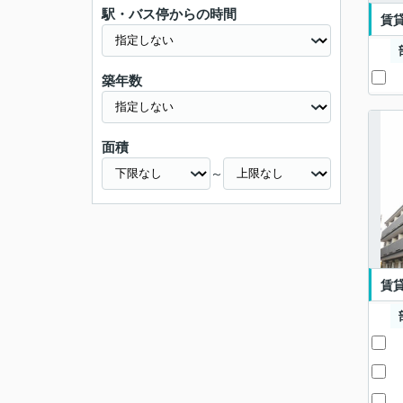
駅・バス停からの時間
賃
築年数
面積
～
賃