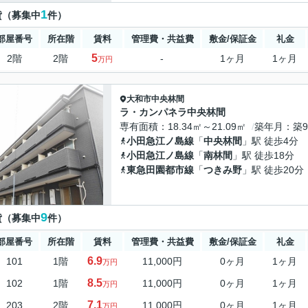
1
貸（募集中
件）
部屋番号
所在階
賃料
管理費・共益費
敷金/保証金
礼金
5
2階
2階
-
1ヶ月
1ヶ月
万円
大和市
中央林間
ラ・カンパネラ中央林間
専有面積
18.34㎡～21.09㎡
築年月
築
小田急江ノ島線
「
中央林間
」駅 徒歩4分
小田急江ノ島線
「
南林間
」駅 徒歩18分
東急田園都市線
「
つきみ野
」駅 徒歩20分
9
貸（募集中
件）
部屋番号
所在階
賃料
管理費・共益費
敷金/保証金
礼金
6.9
101
1階
11,000円
0ヶ月
1ヶ月
万円
8.5
102
1階
11,000円
0ヶ月
1ヶ月
万円
7.1
203
2階
11,000円
0ヶ月
1ヶ月
万円