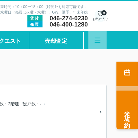
業時間：10：00〜18：00（時間外も対応可能です）
：水曜日（売買は火曜・水曜）、GW、夏季、年末年始
0
046-274-0230
賃貸
お気に入り
046-400-1280
売買
クエスト
売却査定
数
2階建
総戸数
-
来店予約