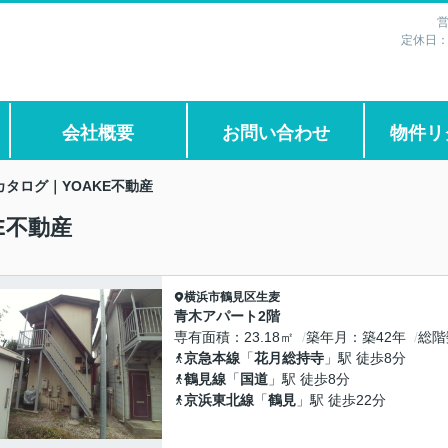
営
定休日
会社概要
お問い合わせ
物件リ
タログ｜YOAKE不動産
E不動産
横浜市鶴見区
生麦
青木アパート2階
専有面積
23.18㎡
築年月
築42年
総階
京急本線
「
花月総持寺
」駅 徒歩8分
鶴見線
「
国道
」駅 徒歩8分
京浜東北線
「
鶴見
」駅 徒歩22分