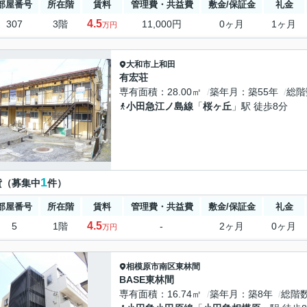
部屋番号
所在階
賃料
管理費・共益費
敷金/保証金
礼金
4.5
307
3階
11,000円
0ヶ月
1ヶ月
万円
大和市
上和田
有宏荘
専有面積
28.00㎡
築年月
築55年
総階
小田急江ノ島線
「
桜ヶ丘
」駅 徒歩8分
1
貸（募集中
件）
部屋番号
所在階
賃料
管理費・共益費
敷金/保証金
礼金
4.5
5
1階
-
2ヶ月
0ヶ月
万円
相模原市南区
東林間
BASE東林間
専有面積
16.74㎡
築年月
築8年
総階