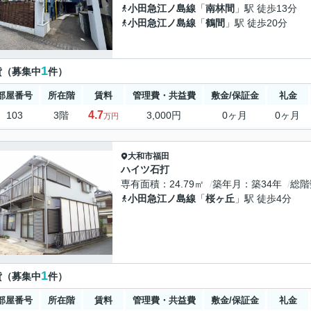
小田急江ノ島線
「
南林間
」駅 徒歩13分
小田急江ノ島線
「
鶴間
」駅 徒歩20分
1
貸（募集中
件）
部屋番号
所在階
賃料
管理費・共益費
敷金/保証金
礼金
4.7
103
3階
3,000円
0ヶ月
0ヶ月
万円
大和市
福田
ハイツ石打
専有面積
24.79㎡
築年月
築34年
総階
小田急江ノ島線
「
桜ヶ丘
」駅 徒歩4分
1
貸（募集中
件）
部屋番号
所在階
賃料
管理費・共益費
敷金/保証金
礼金