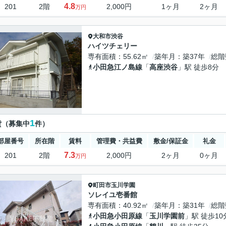
4.8
201
2階
2,000円
1ヶ月
2ヶ月
万円
大和市
渋谷
ハイツチェリー
専有面積
55.62㎡
築年月
築37年
総階
小田急江ノ島線
「
高座渋谷
」駅 徒歩8分
1
貸（募集中
件）
部屋番号
所在階
賃料
管理費・共益費
敷金/保証金
礼金
7.3
201
2階
2,000円
2ヶ月
0ヶ月
万円
町田市
玉川学園
ソレイユ壱番館
専有面積
40.92㎡
築年月
築31年
総階
小田急小田原線
「
玉川学園前
」駅 徒歩10