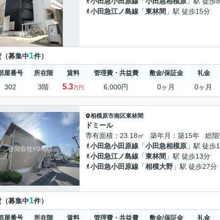
小田急小田原線
「
小田急相模原
」駅 徒歩
小田急江ノ島線
「
東林間
」駅 徒歩15分
1
貸（募集中
件）
部屋番号
所在階
賃料
管理費・共益費
敷金/保証金
礼金
5.3
302
3階
6,000円
0ヶ月
0ヶ月
万円
相模原市南区
東林間
ドミール
専有面積
23.18㎡
築年月
築15年
総階
小田急小田原線
「
小田急相模原
」駅 徒歩1
小田急江ノ島線
「
東林間
」駅 徒歩13分
小田急小田原線
「
相模大野
」駅 徒歩27分
1
貸（募集中
件）
部屋番号
所在階
賃料
管理費・共益費
敷金/保証金
礼金