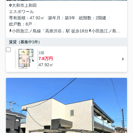
大和市
上和田
エスポワール
専有面積
47.92㎡
築年月
築3年
総階数
2階建
総戸数
8戸
小田急江ノ島線
「
高座渋谷
」駅 徒歩18分
小田急江ノ島線
「
桜ヶ
賃貸（募集中
1
件）
1階
7.8万円
47.92㎡