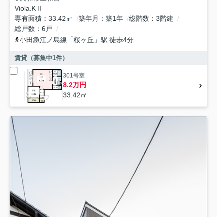
Viola.KⅡ
専有面積
33.42㎡
築年月
築1年
総階数
3階建
総戸数
6戸
小田急江ノ島線
「
桜ヶ丘
」駅 徒歩4分
賃貸（募集中
1
件）
301号室
8.2万円
33.42㎡