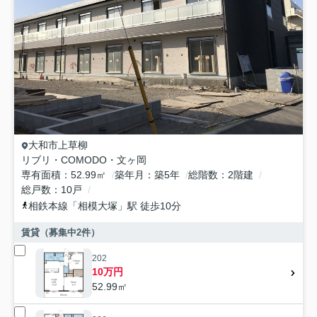
大和市
上草柳
リブリ・COMODO・文ヶ岡
専有面積
52.99㎡
築年月
築5年
総階数
2階建
総戸数
10戸
相鉄本線
「
相模大塚
」駅 徒歩10分
賃貸（募集中
2
件）
202
10万円
52.99㎡