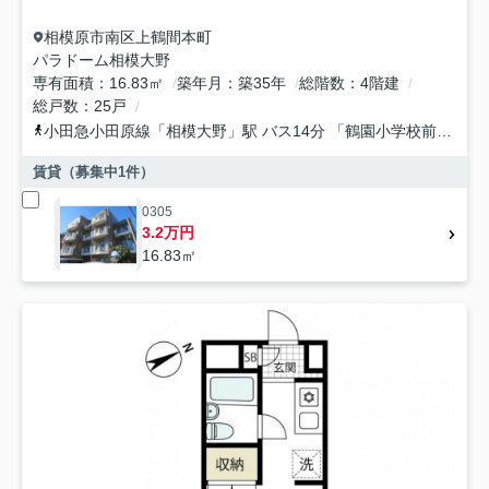
相模原市南区
上鶴間本町
パラドーム相模大野
専有面積
16.83㎡
築年月
築35年
総階数
4階建
総戸数
25戸
小田急小田原線
「
相模大野
」駅 バス14分 「鶴園小学校前」 停歩2分
賃貸（募集中
1
件）
0305
3.2万円
16.83㎡