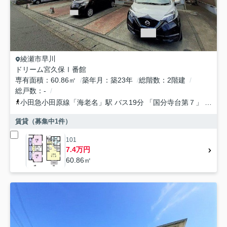
綾瀬市
早川
ドリーム宮久保Ⅰ番館
専有面積
60.86㎡
築年月
築23年
総階数
2階建
総戸数
-
小田急小田原線
「
海老名
」駅 バス19分 「国分寺台第７」 停歩8分
賃貸（募集中
1
件）
101
7.4万円
60.86㎡