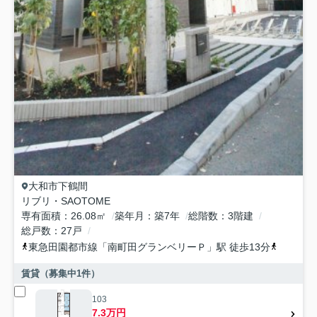
大和市
下鶴間
リブリ・SAOTOME
専有面積
26.08㎡
築年月
築7年
総階数
3階建
総戸数
27戸
東急田園都市線
「
南町田グランベリーＰ
」駅 徒歩13分
東急田園
賃貸（募集中
1
件）
103
7.3万円