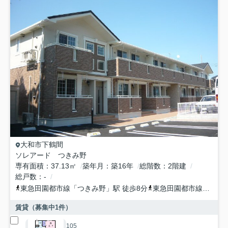
大和市
下鶴間
ソレアード つきみ野
専有面積
37.13㎡
築年月
築16年
総階数
2階建
総戸数
-
東急田園都市線
「
つきみ野
」駅 徒歩8分
東急田園都市線
「
南町
賃貸（募集中
1
件）
105