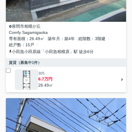
座間市
相模が丘
Comfy Sagamigaoka
専有面積
26.49㎡
築年月
築4年
総階数
3階建
総戸数
15戸
小田急小田原線
「
小田急相模原
」駅 徒歩6分
賃貸（募集中
1
件）
305
6.7万円
26.49㎡