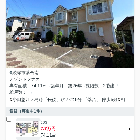
綾瀬市
落合南
メゾンドタナカ
専有面積
74.11㎡
築年月
築26年
総階数
2階建
総戸数
-
小田急江ノ島線
「
長後
」駅 バス8分 「落合」 停歩5分
相鉄本線
賃貸（募集中
1
件）
103
7.7万円
74.11㎡