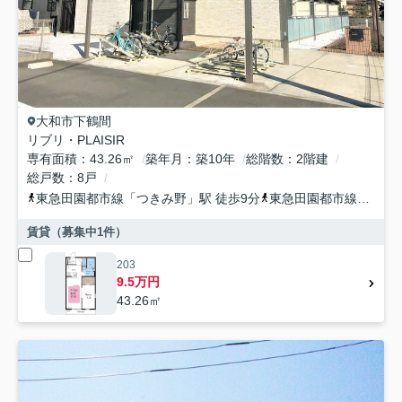
大和市
下鶴間
リブリ・PLAISIR
専有面積
43.26㎡
築年月
築10年
総階数
2階建
総戸数
8戸
東急田園都市線
「
つきみ野
」駅 徒歩9分
東急田園都市線
「
南町
賃貸（募集中
1
件）
203
9.5万円
43.26㎡