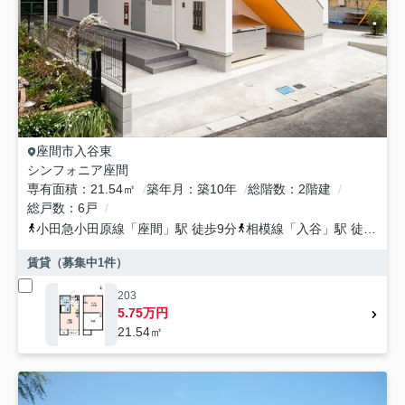
座間市
入谷東
シンフォニア座間
専有面積
21.54㎡
築年月
築10年
総階数
2階建
総戸数
6戸
小田急小田原線
「
座間
」駅 徒歩9分
相模線
「
入谷
」駅 徒歩22分
賃貸（募集中
1
件）
203
5.75万円
21.54㎡