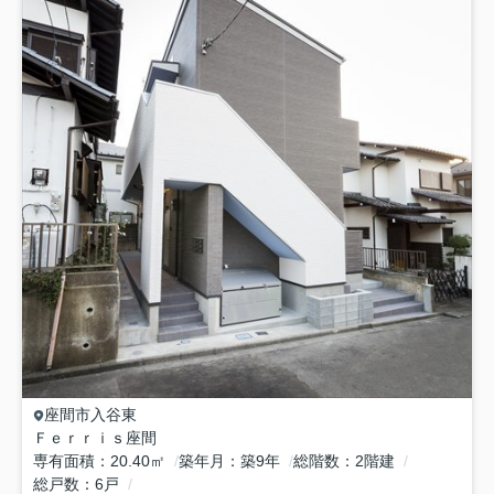
座間市
入谷東
Ｆｅｒｒｉｓ座間
専有面積
20.40㎡
築年月
築9年
総階数
2階建
総戸数
6戸