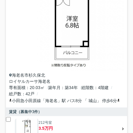
海老名市
杉久保北
ロイヤルカーサ海老名
専有面積
20.03㎡
築年月
築34年
総階数
4階建
総戸数
42戸
小田急小田原線
「
海老名
」駅 バス8分 「 城山」 停歩6分
相模線
賃貸（募集中
3
件）
212号室
3.5万円