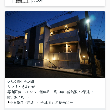
77.00㎡
大和市
中央林間
リブリ・そよかぜ
専有面積
21.73㎡
築年月
築10年
総階数
2階建
総戸数
8戸
小田急江ノ島線
「
中央林間
」駅 徒歩11分