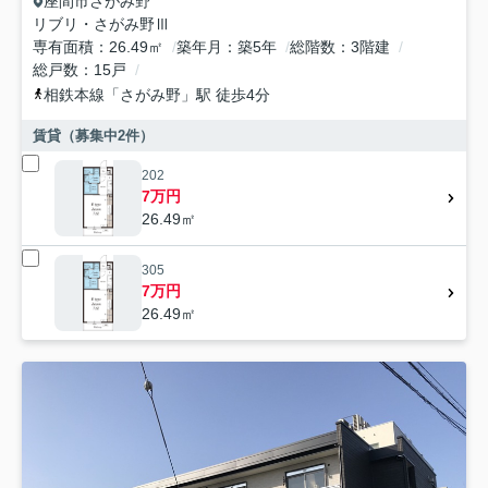
座間市
さがみ野
リブリ・さがみ野Ⅲ
専有面積
26.49㎡
築年月
築5年
総階数
3階建
総戸数
15戸
相鉄本線
「
さがみ野
」駅 徒歩4分
賃貸（募集中
2
件）
202
7万円
26.49㎡
305
7万円
26.49㎡