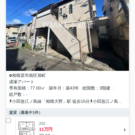
相模原市南区
旭町
成塚アパート
専有面積
77.00㎡
築年月
築43年
総階数
3階建
総戸数
-
小田急江ノ島線
「
相模大野
」駅 徒歩15分
小田急江ノ島線
「
東林
賃貸（募集中
1
件）
202
11万円