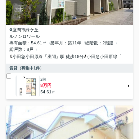
座間市
緑ケ丘
ルノンロワール
専有面積
54.61㎡
築年月
築11年
総階数
2階建
総戸数
8戸
小田急小田原線
「
座間
」駅 徒歩18分
小田急小田原線
「
相武台前
賃貸（募集中
1
件）
2階
8万円
54.61㎡