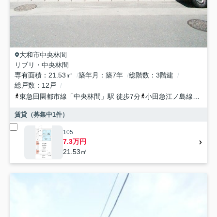
大和市
中央林間
リブリ・中央林間
専有面積
21.53㎡
築年月
築7年
総階数
3階建
総戸数
12戸
東急田園都市線
「
中央林間
」駅 徒歩7分
小田急江ノ島線
「
中央
賃貸（募集中
1
件）
105
7.3万円
21.53㎡