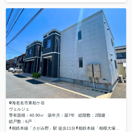
海老名市
東柏ケ谷
ヴェルジェ
専有面積
40.90㎡
築年月
築7年
総階数
2階建
総戸数
6戸
相鉄本線
「
さがみ野
」駅 徒歩11分
相鉄本線
「
相模大塚
」駅 徒