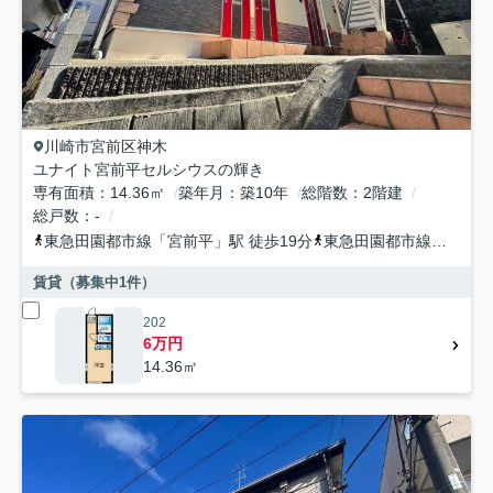
川崎市宮前区
神木
ユナイト宮前平セルシウスの輝き
専有面積
14.36㎡
築年月
築10年
総階数
2階建
総戸数
-
東急田園都市線
「
宮前平
」駅 徒歩19分
東急田園都市線
「
宮崎台
賃貸（募集中
1
件）
202
6万円
14.36㎡