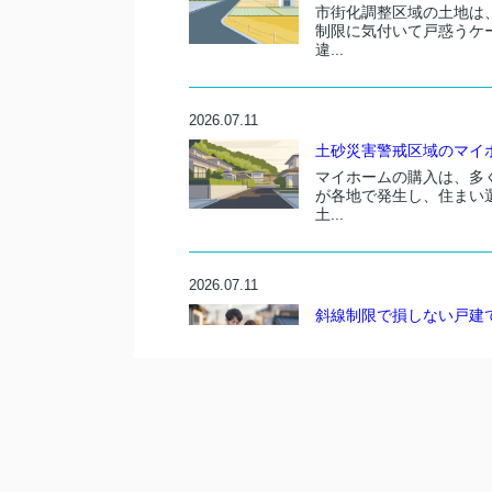
市街化調整区域の土地は
制限に気付いて戸惑うケ
違...
2026.07.11
土砂災害警戒区域のマイホ
マイホームの購入は、多
が各地で発生し、住まい
土...
2026.07.11
斜線制限で損しない戸建て
これから戸建てを建てた
きく左右するのが斜線制
こ...
2026.07.11
建築協定とは何かをわかり