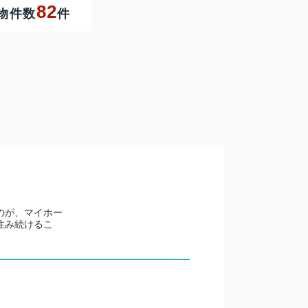
82
物件数
件
のが、マイホー
住み続けるこ