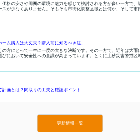
、価格の安さや周囲の環境に魅力を感じて検討される方が多い一方で、
ースが少なくありません。そもそも市街化調整区域とは何か、そして市
ーム購入は大丈夫？購入前に知るべき注...
くの方にとって一生に一度の大きな決断です。その一方で、近年は大雨
選びにおいて安全性への意識が高まっています。とくに土砂災害警戒区
計画とは？間取りの工夫と確認ポイント...
いと考えた時、多くの方が間取りやデザインに目を向けますが、実は計
限です。なんとなく高さに関する決まりというイメージはあっても、自
更新情報一覧
やすく解説！戸建て購入前に知るべきポ...