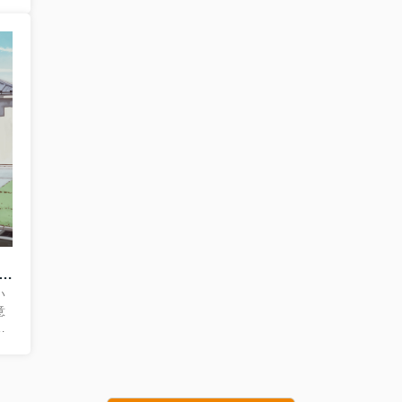
化
が
地
置
売
は
の
具
ト
とは何かをわかりやすく解説！戸建て購入前に知るべきポイントを紹介
い
意
。
ら
あ
域
。