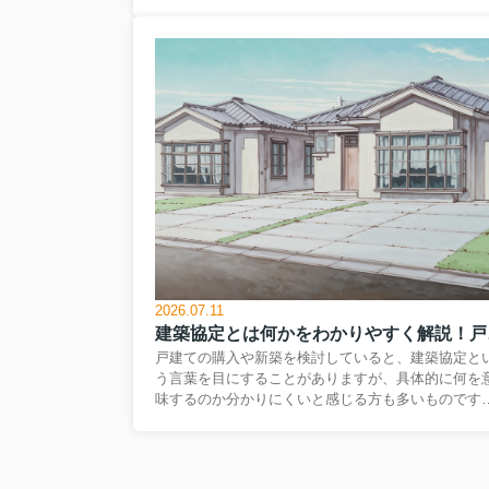
ん。そもそも市街化調整区域とは何か、そして市街
区域との違いや、なぜ建築や開発行為に多くの許可
必要になるのかを理解しておかなければ、安全な土
購入判断はできません。さらに、都市計画法上の位
付けだけでなく、農地指定やインフラ状況、将来の
却や融資のしやすさなど、事前に確認すべき注意点
多岐にわたります。この記事では、市街化調整区域
土地購入を検討している方に向けて、基礎知識から
体的なリスク、そして後悔しないための確認ポイン
までを整理して解説します。...
2026.07.11
建築協定
戸建ての購入や新築を検討していると、建築協定と
う言葉を目にすることがありますが、具体的に何を
味するのか分かりにくいと感じる方も多いものです
しかし、この仕組みを理解しているかどうかで、暮
しやすさや将来の資産価値が大きく変わる可能性が
ります。建築協定は、建築基準法とは別に、その地
で暮らす人たちが自主的に定めた建物のルールです