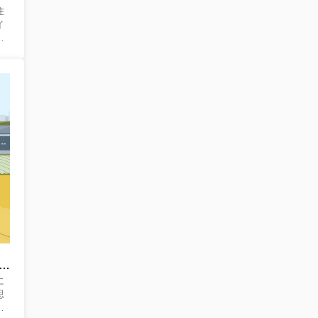
住
イ
度
続
済
得
条
な
み
本
、
体
整区域の土地購入は大丈夫？注意点を押さえて失敗を防ぐ方法
に
思