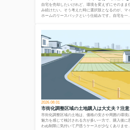
自宅を売却したいけれど、環境を変えずにそのまま
み続けたい。そう考えた時に選択肢となるのが、マ
ホームのリースバックという仕組みです。自宅を一
売却して資金を確保しつつ、今度は賃貸として住み
けるこの方法は、老後の生活資金づくりやローン返
の見直しを検討する方にとって有力な選択肢になり
ます。ただし、家賃の負担や契約期間、買い戻しの
件など、あらかじめ理解しておきたいポイントも少
くありません。この記事では、自宅を売却しても住
続けたい方に向けて、マイホームリースバックの基
的な仕組みから、具体的な条件、メリットとリスク
検討の進め方までをやさしく解説します。まずは全
像をつかみ、自分に合う制...
2026.08.01
市街化調
市街化調整区域の土地は、価格の安さや周囲の環境
魅力を感じて検討される方が多い一方で、購入後に
わぬ制限に気付いて戸惑うケースが少なくありませ