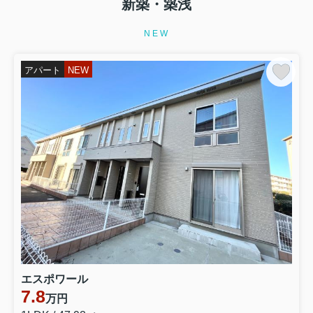
新築・築浅
NEW
アパート
NEW
エスポワール
7.8
万円