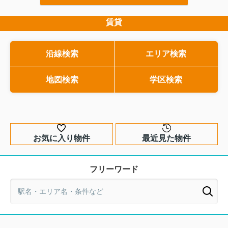
将来の修繕や建替えの方針などは、購入
な部分です。とはいえ、
前にチェックしておきたい重要なポイン
で少しとっつきにくく、
マイホームのリースバックとは？仕組
トです。しかし、専門用語が多く、何を
のか分かりづらいと感じ
賃貸
みをわかりやすく解説
どう確認すればよいのか分かりにくいの
です。そこで本記事では
自宅を売却したいけれど、環境を変え
も事実です。そこで今回は、マンション
味をできるだけわかりや
ずにそのまま住み続けたい。そう考え
購入を検討している方に向けて、区分所
戸建てとマンションでの
た時に選択肢となるのが、マイホーム
沿線検索
エリア検索
有法と管理規約の基本から、具体的なチ
能・10年保証との関係ま
のリースバックという仕組みです。自
ェックポイントまでを分かりやすく解説
します。購入前にどこを
宅を一度売却して資金を確保しつつ、
今度は賃貸として住み続けるこの...
します。この記事を読み進めていただく
地図検索
学区検索
か、専門家へ相談するタ
ことで、購入前に押さえるべきポイント
的にご紹介しますので、
が整理され、後悔のない住ま...
選びを進めたい方はぜひ..
お気に入り物件
最近見た物件
フリーワード