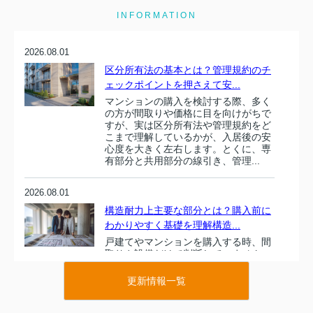
INFORMATION
2026.08.01
区分所有法の基本とは？管理規約のチ
ェックポイントを押さえて安...
マンションの購入を検討する際、多く
の方が間取りや価格に目を向けがちで
すが、実は区分所有法や管理規約をど
こまで理解しているかが、入居後の安
心度を大きく左右します。とくに、専
有部分と共用部分の線引き、管理...
2026.08.01
構造耐力上主要な部分とは？購入前に
わかりやすく基礎を理解構造...
戸建てやマンションを購入する時、間
取りや設備だけで判断していません
か。住まい選びで本当に大切なのは、
目に見えにくい建物の骨組み部分で
更新情報一覧
す。その中でも特に重要とされるの
が、建築基準法施行令でも定義されて
い...