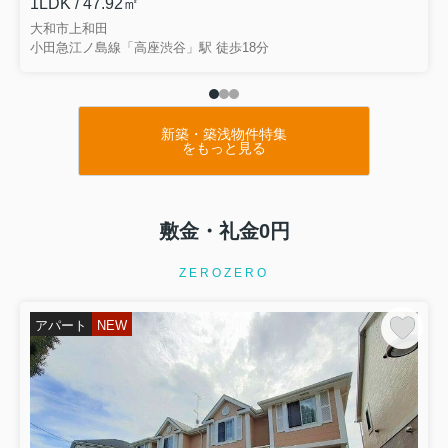
1LDK / 47.92㎡
大和市上和田
小田急江ノ島線「高座渋谷」駅 徒歩18分
新築・築浅物件特集
をもっと見る
敷金・礼金0円
ZEROZERO
アパート
NEW