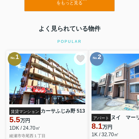
をもっと見る
よく見られている物件
POPULAR
1
2
No.
No.
カーサふじみ野 513
賃貸マンション
ヌイ マー
5.5
アパート
万円
8.1
万円
1DK / 24.70㎡
1K / 32.70㎡
綾瀬市寺尾西１丁目