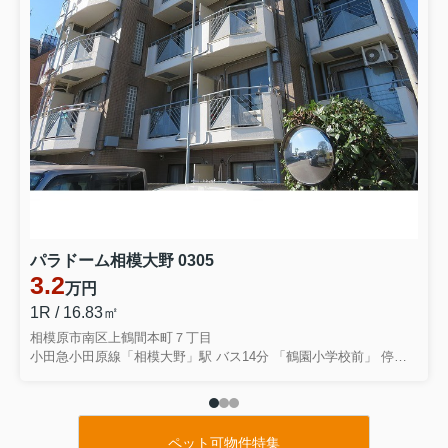
パラドーム相模大野 0305
3.2
万円
1R / 16.83㎡
相模原市南区上鶴間本町７丁目
小田急小田原線「相模大野」駅 バス14分 「鶴園小学校前」 停歩2分
ペット可物件特集