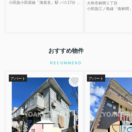
小田急小田原線「海老名」駅 バス17分 相鉄バス「東名綾瀬」 停歩2分
大和市林間１丁目
小田急江ノ島線「南林間」
おすすめ物件
RECOMMEND
アパート
アパート