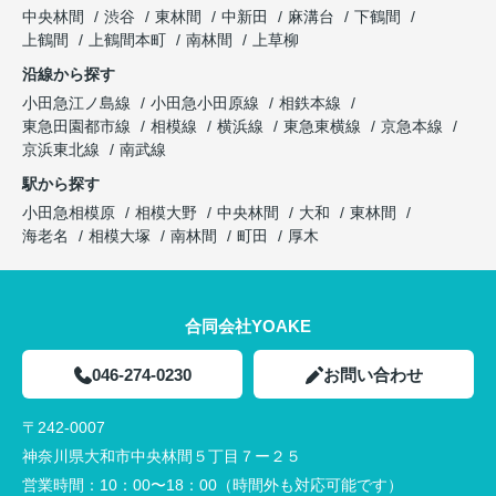
中央林間
渋谷
東林間
中新田
麻溝台
下鶴間
上鶴間
上鶴間本町
南林間
上草柳
沿線から探す
小田急江ノ島線
小田急小田原線
相鉄本線
東急田園都市線
相模線
横浜線
東急東横線
京急本線
京浜東北線
南武線
駅から探す
小田急相模原
相模大野
中央林間
大和
東林間
海老名
相模大塚
南林間
町田
厚木
合同会社YOAKE
046-274-0230
お問い合わせ
〒242-0007
神奈川県大和市中央林間５丁目７ー２５
営業時間：
10：00〜18：00（時間外も対応可能です）