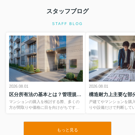
スタッフブログ
2026.08.01
契約不適合責任と瑕疵担保責任の違い
STAFF BLOG
は？中古住宅購入前に必ず知...
中古住宅の購入を検討していると、契
約不適合責任や瑕疵担保責任という専
門用語が出てきますが、その違いを正
しく理解できている方は多くありませ
ん。しかし、2020年の民法改正でルー
ルが大きく変わった今、これ...
2026.08.01
住宅ローン特約とは何か知っています
2026.08.01
2026.08.01
か？マイホーム購入前に知る...
区分所有法の基本とは？管理規約のチェックポイントを押さえて安心購入
マイホームの購入は、多くの方にとっ
て一生に何度もない大きな決断です。
マンションの購入を検討する際、多くの
戸建てやマンションを購
その一方で、住宅ローンの審査や契約
方が間取りや価格に目を向けがちです
りや設備だけで判断して
の流れには専門用語が多く、不安を感
が、実は区分所有法や管理規約をどこま
まい選びで本当に大切な
じている方も多いのではないでしょう
で理解しているかが、入居後の安心度を
にくい建物の骨組み部分
か。なかでも、売買契約と深く関...
大きく左右します。とくに、専有部分と
も特に重要とされるのが
もっと見る
共用部分の線引き、管理組合のルール、
行令でも定義されている
2026.08.01