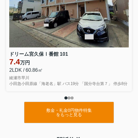
ドリーム宮久保Ⅰ番館 101
7.4
万円
2LDK / 60.86㎡
綾瀬市早川
小田急小田原線「海老名」駅 バス19分 「国分寺台第７」 停歩8分
敷金・礼金0円物件特集
をもっと見る