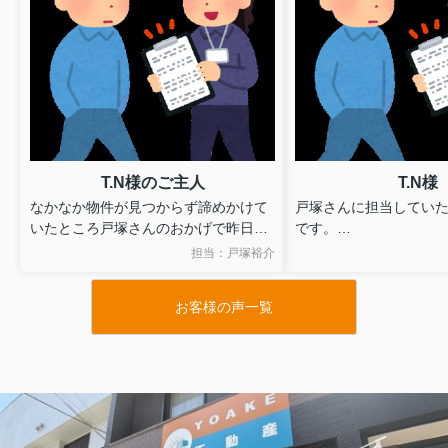
T.N様のご主人
T.N様
なかなか物件が見つからず諦めかけて
戸塚さんに担当していた
いたところ戸塚さんのおかげで昨日の
です。
物件に入居することができました。
無理を承知のうえで図
担当：戸塚裕介
引越しが少し落ち着き改めてよかった
いたしましたが、ご尽
なと感じています。ありがとうござい
かげで希望を叶えるこ
お客様の声一覧
ました。
た。
また終始親身にご対応
資料につきましても大
てくださいました。
心より感謝しておりま
このたびは本当にあり
した。