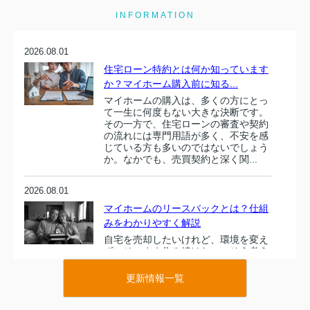
INFORMATION
2026.08.01
住宅ローン特約とは何か知っています
か？マイホーム購入前に知る...
マイホームの購入は、多くの方にとっ
て一生に何度もない大きな決断です。
その一方で、住宅ローンの審査や契約
の流れには専門用語が多く、不安を感
じている方も多いのではないでしょう
か。なかでも、売買契約と深く関...
2026.08.01
マイホームのリースバックとは？仕組
みをわかりやすく解説
自宅を売却したいけれど、環境を変え
ずにそのまま住み続けたい。そう考え
た時に選択肢となるのが、マイホーム
のリースバックという仕組みです。自
更新情報一覧
宅を一度売却して資金を確保しつつ、
今度は賃貸として住み続けるこの...