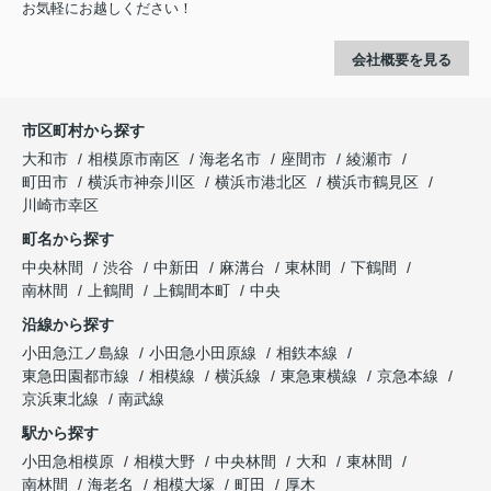
お気軽にお越しください！
会社概要を見る
市区町村から探す
大和市
相模原市南区
海老名市
座間市
綾瀬市
町田市
横浜市神奈川区
横浜市港北区
横浜市鶴見区
川崎市幸区
町名から探す
中央林間
渋谷
中新田
麻溝台
東林間
下鶴間
南林間
上鶴間
上鶴間本町
中央
沿線から探す
小田急江ノ島線
小田急小田原線
相鉄本線
東急田園都市線
相模線
横浜線
東急東横線
京急本線
京浜東北線
南武線
駅から探す
小田急相模原
相模大野
中央林間
大和
東林間
南林間
海老名
相模大塚
町田
厚木