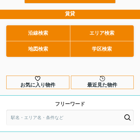
約の基本を理解しておくことは、安心し
活資金づくりやローン返
斜線制限で損しない戸建て計画とは？
て取引を進めるための重要な鍵になりま
討する方にとって有力な
間取りの工夫と確認ポイント...
す。この特約は、住宅ローン審査の結果
ます。ただし、家賃の負
賃貸
これから戸建てを建てたいと考えた
次第で契約をどう扱うかを定める、大切
買い戻しの条件など、あ
時、多くの方が間取りやデザインに目
な安全装置の役割を持っています。本記
ておきたいポイントも少
を向けますが、実は計画の自由度を大
事では、住宅ローン特約とは何かという
ん。この記事では、自宅
きく左右するのが斜線制限です。なん
沿線検索
エリア検索
基本から、条文で確認すべきポイント、
み続けたい方に向けて、
となく高さに関する決まりというイメ
特約が不十分な場合のリスク、そして実
スバックの基本的な仕組
ージはあっても、自分の敷地でどこ...
際のチェック方法までをわかりやすく解
地図検索
学区検索
な条件、メリットとリス
説します。これからマイホーム購入を検
方までをやさしく解説し
討している方が、自信を持...
体像をつかみ、自分に合う制
お気に入り物件
最近見た物件
フリーワード