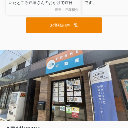
いたところ戸塚さんのおかげで昨日の
です。
物件に入居することができました。
無理を承知のうえで図
担当：戸塚裕介
引越しが少し落ち着き改めてよかった
いたしましたが、ご尽
なと感じています。ありがとうござい
かげで希望を叶えるこ
お客様の声一覧
ました。
た。
また終始親身にご対応
資料につきましても大
てくださいました。
心より感謝しておりま
このたびは本当にあり
した。
また機会がございまし
しくお願いいたします