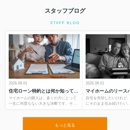
2026.08.01
スタッフブログ
市街化調整区域の土地購入は大丈夫？
注意点を押さえて失敗を防ぐ...
STAFF BLOG
市街化調整区域の土地は、価格の安さ
や周囲の環境に魅力を感じて検討され
る方が多い一方で、購入後に思わぬ制
限に気付いて戸惑うケースが少なくあ
りません。そもそも市街化調整区域と
は何か、そして市街化区域との違...
2026.07.11
土砂災害警戒区域のマイホーム購入は
大丈夫？購入前に知るべき注...
2026.08.01
2026.08.01
マイホームの購入は、多くの方にとっ
住宅ローン特約とは何か知っていますか？マイホーム購入前に知るべき基本を解説
て一生に一度の大きな決断です。その
一方で、近年は大雨による土砂災害が
マイホームの購入は、多くの方にとって
自宅を売却したいけれど
各地で発生し、住まい選びにおいて安
一生に何度もない大きな決断です。その
にそのまま住み続けたい
全性への意識が高まっています。とく
一方で、住宅ローンの審査や契約の流れ
に選択肢となるのが、マ
に土砂災害警戒区域に該当する土...
には専門用語が多く、不安を感じている
スバックという仕組みで
方も多いのではないでしょうか。なかで
売却して資金を確保しつ
2026.07.11
もっと見る
も、売買契約と深く関わる住宅ローン特
として住み続けるこの方