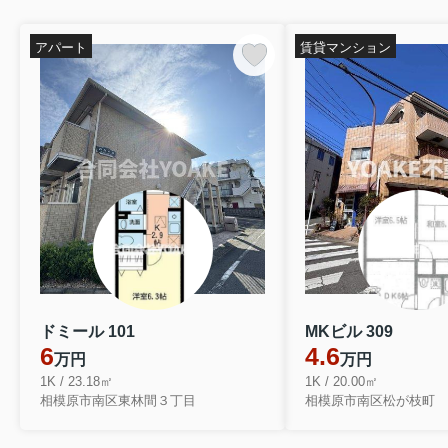
アパート
賃貸マンション
ドミール 101
MKビル 309
6
4.6
万円
万円
1K / 23.18㎡
1K / 20.00㎡
相模原市南区東林間３丁目
相模原市南区松が枝町