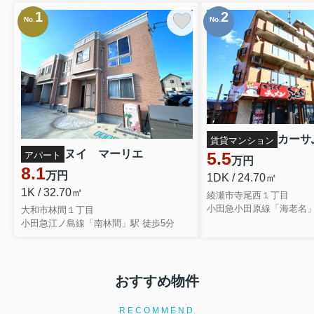
1
2
No.
No.
カーサふ
賃貸マンション
ヌイ マーリエ
5.5
アパート
万円
8.1
万円
1DK / 24.70㎡
1K / 32.70㎡
綾瀬市寺尾西１丁目
大和市林間１丁目
小田急江ノ島線「南林間」駅 徒歩5分
おすすめ物件
RECOMMEND