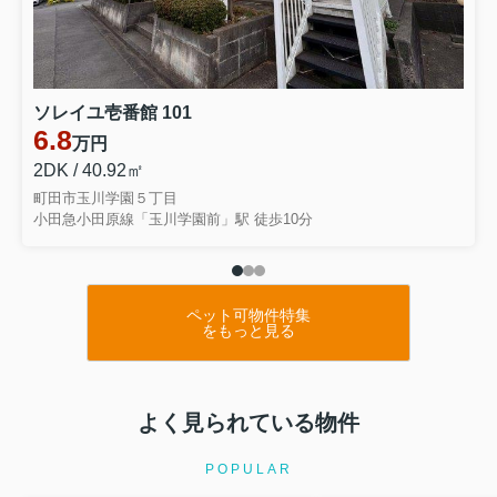
ソレイユ壱番館 101
6.8
万円
2DK / 40.92㎡
町田市玉川学園５丁目
小田急小田原線「玉川学園前」駅 徒歩10分
ペット可物件特集
をもっと見る
よく見られている物件
POPULAR