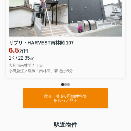
リブリ・HARVEST南林間 107
6.5
万円
1K / 22.35㎡
大和市南林間４丁目
小田急江ノ島線「南林間」駅 徒歩9分
敷金・礼金0円物件特集
をもっと見る
駅近物件