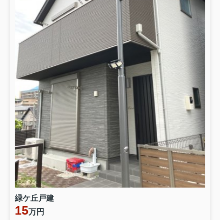
緑ケ丘戸建
15
万円