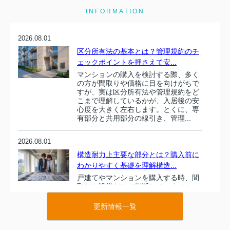
INFORMATION
2026.08.01
区分所有法の基本とは？管理規約のチ
ェックポイントを押さえて安...
マンションの購入を検討する際、多く
の方が間取りや価格に目を向けがちで
すが、実は区分所有法や管理規約をど
こまで理解しているかが、入居後の安
心度を大きく左右します。とくに、専
有部分と共用部分の線引き、管理...
2026.08.01
構造耐力上主要な部分とは？購入前に
わかりやすく基礎を理解構造...
戸建てやマンションを購入する時、間
取りや設備だけで判断していません
か。住まい選びで本当に大切なのは、
目に見えにくい建物の骨組み部分で
更新情報一覧
す。その中でも特に重要とされるの
が、建築基準法施行令でも定義されて
い...