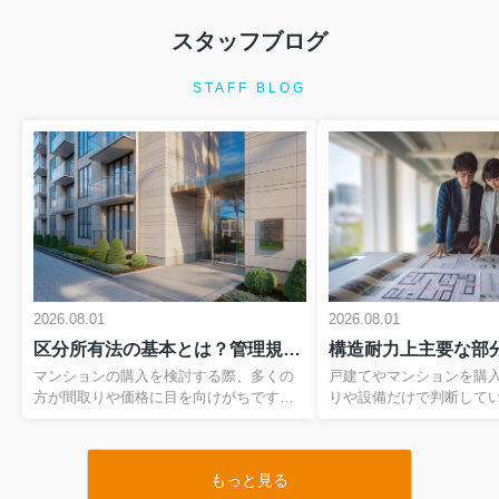
スタッフブログ
2026.08.01
契約不適合責任と瑕疵担保責任の違い
STAFF BLOG
は？中古住宅購入前に必ず知...
中古住宅の購入を検討していると、契
約不適合責任や瑕疵担保責任という専
門用語が出てきますが、その違いを正
しく理解できている方は多くありませ
ん。しかし、2020年の民法改正でルー
ルが大きく変わった今、これ...
2026.08.01
住宅ローン特約とは何か知っています
2026.08.01
2026.08.01
か？マイホーム購入前に知る...
区分所有法の基本とは？管理規約のチェックポイントを押さえて安心購入
マイホームの購入は、多くの方にとっ
て一生に何度もない大きな決断です。
マンションの購入を検討する際、多くの
戸建てやマンションを購
その一方で、住宅ローンの審査や契約
方が間取りや価格に目を向けがちです
りや設備だけで判断して
の流れには専門用語が多く、不安を感
が、実は区分所有法や管理規約をどこま
まい選びで本当に大切な
じている方も多いのではないでしょう
で理解しているかが、入居後の安心度を
にくい建物の骨組み部分
か。なかでも、売買契約と深く関...
大きく左右します。とくに、専有部分と
も特に重要とされるのが
もっと見る
共用部分の線引き、管理組合のルール、
行令でも定義されている
2026.08.01