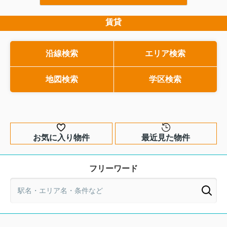
将来の修繕や建替えの方針などは、購入
な部分です。とはいえ、
前にチェックしておきたい重要なポイン
で少しとっつきにくく、
マイホームのリースバックとは？仕組
トです。しかし、専門用語が多く、何を
のか分かりづらいと感じ
賃貸
みをわかりやすく解説
どう確認すればよいのか分かりにくいの
です。そこで本記事では
自宅を売却したいけれど、環境を変え
も事実です。そこで今回は、マンション
味をできるだけわかりや
ずにそのまま住み続けたい。そう考え
購入を検討している方に向けて、区分所
戸建てとマンションでの
た時に選択肢となるのが、マイホーム
沿線検索
エリア検索
有法と管理規約の基本から、具体的なチ
能・10年保証との関係ま
のリースバックという仕組みです。自
ェックポイントまでを分かりやすく解説
します。購入前にどこを
宅を一度売却して資金を確保しつつ、
今度は賃貸として住み続けるこの...
します。この記事を読み進めていただく
地図検索
学区検索
か、専門家へ相談するタ
ことで、購入前に押さえるべきポイント
的にご紹介しますので、
が整理され、後悔のない住ま...
選びを進めたい方はぜひ..
お気に入り物件
最近見た物件
フリーワード