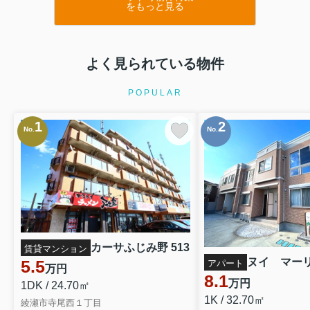
をもっと見る
よく見られている物件
POPULAR
1
2
No.
No.
カーサふじみ野 513
賃貸マンション
ヌイ マー
5.5
アパート
万円
8.1
万円
1DK / 24.70㎡
1K / 32.70㎡
綾瀬市寺尾西１丁目