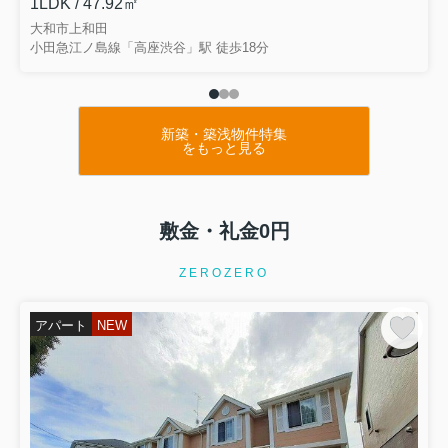
1LDK / 47.92㎡
大和市上和田
小田急江ノ島線「高座渋谷」駅 徒歩18分
新築・築浅物件特集
をもっと見る
敷金・礼金0円
ZEROZERO
アパート
NEW