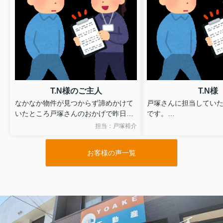
T.N様のご主人
T.N様
なかなか物件が見つからず諦めかけて
戸塚さんに担当していた
いたところ戸塚さんのおかげで昨日の
です。
物件に入居することができました。
無理を承知のうえで図
担当：戸塚裕介
引越しが少し落ち着き改めてよかった
いたしましたが、ご尽
なと感じています。ありがとうござい
かげで希望を叶えるこ
お客様の声一覧
ました。
た。
また終始親身にご対応
資料につきましても大
てくださいました。
心より感謝しておりま
このたびは本当にあり
した。