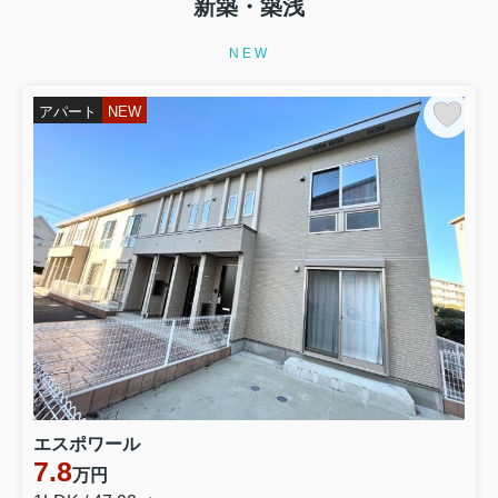
新築・築浅
NEW
アパート
NEW
エスポワール
7.8
万円