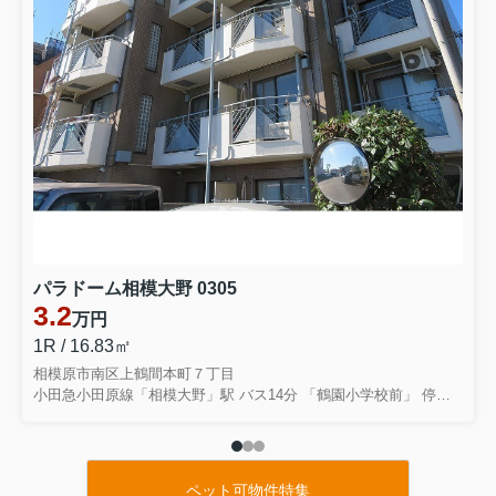
パラドーム相模大野 0305
3.2
万円
1R / 16.83㎡
相模原市南区上鶴間本町７丁目
小田急小田原線「相模大野」駅 バス14分 「鶴園小学校前」 停歩2分
ペット可物件特集