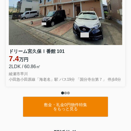
ドリーム宮久保Ⅰ番館 101
7.4
万円
2LDK / 60.86㎡
綾瀬市早川
小田急小田原線「海老名」駅 バス19分 「国分寺台第７」 停歩8分
敷金・礼金0円物件特集
をもっと見る