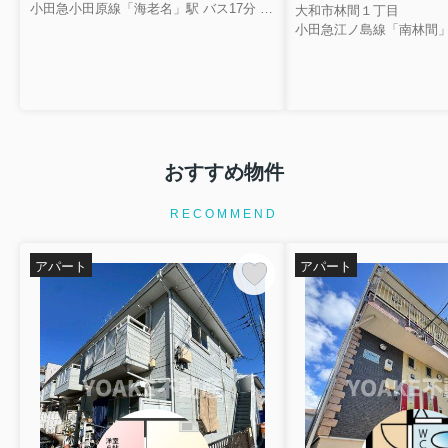
小田急小田原線「海老名」駅 バス17分 相鉄バス「東名綾瀬」 停歩2分
大和市林間１丁目
小田急江ノ島線「南林間」
おすすめ物件
RECOMMEND
アパート
アパート