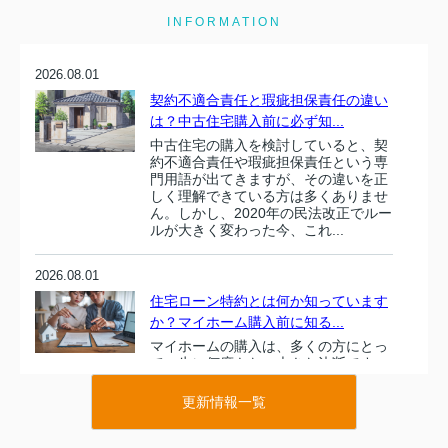
INFORMATION
2026.08.01
契約不適合責任と瑕疵担保責任の違い
は？中古住宅購入前に必ず知...
中古住宅の購入を検討していると、契
約不適合責任や瑕疵担保責任という専
門用語が出てきますが、その違いを正
しく理解できている方は多くありませ
ん。しかし、2020年の民法改正でルー
ルが大きく変わった今、これ...
2026.08.01
住宅ローン特約とは何か知っています
か？マイホーム購入前に知る...
マイホームの購入は、多くの方にとっ
て一生に何度もない大きな決断です。
その一方で、住宅ローンの審査や契約
の流れには専門用語が多く、不安を感
更新情報一覧
じている方も多いのではないでしょう
か。なかでも、売買契約と深く関...