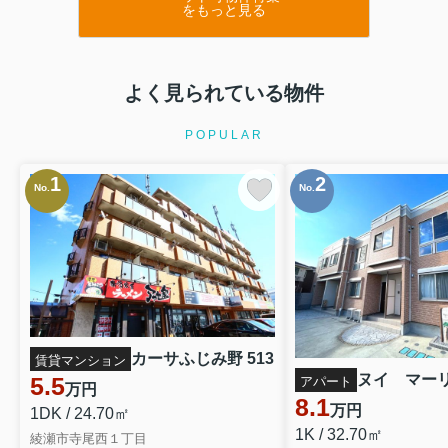
をもっと見る
よく見られている物件
POPULAR
1
2
No.
No.
カーサふじみ野 513
賃貸マンション
ヌイ マー
5.5
アパート
万円
8.1
万円
1DK / 24.70㎡
1K / 32.70㎡
綾瀬市寺尾西１丁目