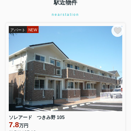
駅近物件
nearstation
アパート
NEW
ソレアード つきみ野 105
7.8
万円