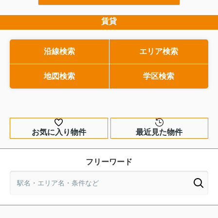
しまうと、引渡し後に思わぬトラブルや
約の基本を理解しておく
土砂災害警戒区域のマイホーム購入は
追加費用に悩まされる可能性がありま
て取引を進めるための重
大丈夫？購入前に知るべき注...
す。そこで本記事では、中古住宅の買主
す。この特約は、住宅ロ
賃貸
マイホームの購入は、多くの方にとっ
目線で、旧来の瑕疵担保責任との違いを
次第で契約をどう扱うか
て一生に一度の大きな決断です。その
押さえながら、契約不適合責任のポイン
な安全装置の役割を持っ
一方で、近年は大雨による土砂災害が
トを分かりやすく整理していきます。こ
事では、住宅ローン特約
各地で発生し、住まい選びにおいて安
沿線検索
エリア検索
れから売買契約書にサインする前の方は
基本から、条文で確認す
全性への意識が高まっています。とく
もちろん、すでに物件探しを進めている
特約が不十分な場合のリ
に土砂災害警戒区域に該当する土...
方にとっても、リスクを減らし安心して
地図検索
学区検索
際のチェック方法までを
中古住宅を購入するための基礎知識とし
説します。これからマイ
て、ぜひ最後まで読み進...
討している方が、自信を持.
お気に入り物件
最近見た物件
フリーワード