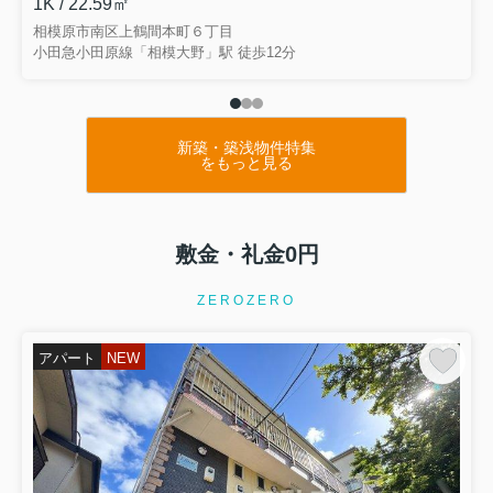
1K / 22.59㎡
相模原市南区上鶴間本町６丁目
小田急小田原線「相模大野」駅 徒歩12分
新築・築浅物件特集
をもっと見る
敷金・礼金0円
ZEROZERO
アパート
NEW