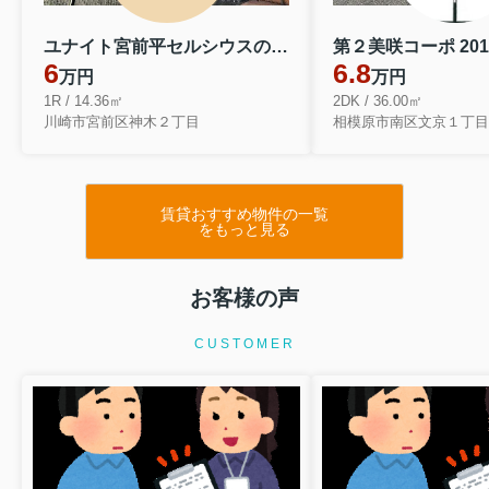
ユナイト宮前平セルシウスの輝き 202
第２美咲コーポ 201
6
6.8
万円
万円
1R / 14.36㎡
2DK / 36.00㎡
川崎市宮前区神木２丁目
相模原市南区文京１丁目
賃貸おすすめ物件の一覧
をもっと見る
お客様の声
CUSTOMER