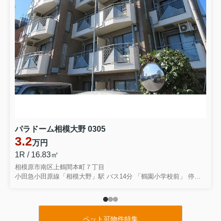
パラドーム相模大野 0305
3.2
万円
1R / 16.83㎡
相模原市南区上鶴間本町７丁目
小田急小田原線「相模大野」駅 バス14分 「鶴園小学校前」 停歩2分
ペット可物件特集