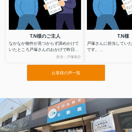
T.N様のご主人
T.N様
なかなか物件が見つからず諦めかけて
戸塚さんに担当していた
いたところ戸塚さんのおかげで昨日の
です。
物件に入居することができました。
無理を承知のうえで図
担当：戸塚裕介
引越しが少し落ち着き改めてよかった
いたしましたが、ご尽
なと感じています。ありがとうござい
かげで希望を叶えるこ
お客様の声一覧
ました。
た。
また終始親身にご対応
資料につきましても大
てくださいました。
心より感謝しておりま
このたびは本当にあり
した。
また機会がございまし
しくお願いいたします