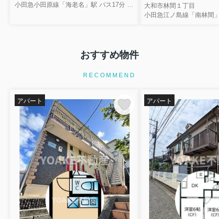
小田急小田原線「海老名」駅 バス17分 相鉄バス「東名綾瀬」 停歩2分
大和市林間１丁目
小田急江ノ島線「南林間」
おすすめ物件
RECOMMEND
アパート
アパート