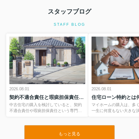
2026.08.01
スタッフブログ
マイホームのリースバックとは？仕組
みをわかりやすく解説
STAFF BLOG
自宅を売却したいけれど、環境を変え
ずにそのまま住み続けたい。そう考え
た時に選択肢となるのが、マイホーム
のリースバックという仕組みです。自
宅を一度売却して資金を確保しつつ、
今度は賃貸として住み続けるこの...
2026.08.01
市街化調整区域の土地購入は大丈夫？
注意点を押さえて失敗を防ぐ...
2026.08.01
2026.08.01
市街化調整区域の土地は、価格の安さ
契約不適合責任と瑕疵担保責任の違いは？中古住宅購入前に必ず知っておきたいポイント
や周囲の環境に魅力を感じて検討され
る方が多い一方で、購入後に思わぬ制
中古住宅の購入を検討していると、契約
マイホームの購入は、多
限に気付いて戸惑うケースが少なくあ
不適合責任や瑕疵担保責任という専門用
一生に何度もない大きな
りません。そもそも市街化調整区域と
語が出てきますが、その違いを正しく理
一方で、住宅ローンの審
は何か、そして市街化区域との違...
解できている方は多くありません。しか
には専門用語が多く、不
し、2020年の民法改正でルールが大きく
方も多いのではないでし
2026.07.11
もっと見る
変わった今、これらを知らずに契約して
も、売買契約と深く関わ