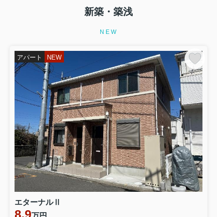
新築・築浅
NEW
アパート
NEW
エターナルⅡ
8.9
万円