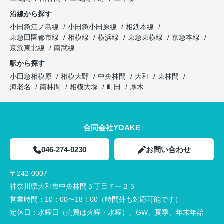
沿線から探す
小田急江ノ島線
小田急小田原線
相鉄本線
東急田園都市線
相模線
横浜線
東急東横線
京急本線
京浜東北線
南武線
駅から探す
小田急相模原
相模大野
中央林間
大和
東林間
海老名
南林間
相模大塚
町田
厚木
合同会社YOAKE
046-274-0230
お問い合わせ
〒242-0007
神奈川県大和市中央林間５丁目７ー２５
営業時間：
10：00〜18：00（時間外も対応可能です）
定休日：
水曜日（売買は火曜・水曜）、GW、夏季、年末年始