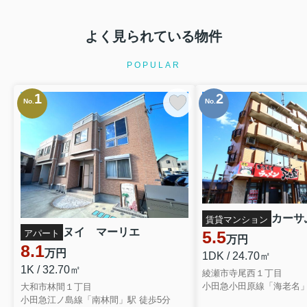
よく見られている物件
POPULAR
1
2
No.
No.
カーサふ
賃貸マンション
ヌイ マーリエ
5.5
アパート
万円
8.1
万円
1DK / 24.70㎡
1K / 32.70㎡
綾瀬市寺尾西１丁目
大和市林間１丁目
小田急江ノ島線「南林間」駅 徒歩5分