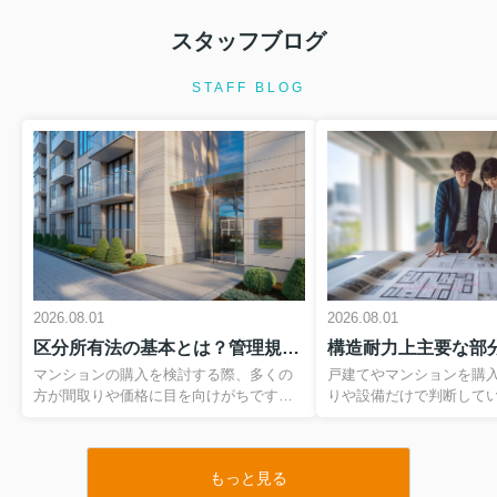
スタッフブログ
2026.08.01
契約不適合責任と瑕疵担保責任の違い
STAFF BLOG
は？中古住宅購入前に必ず知...
中古住宅の購入を検討していると、契
約不適合責任や瑕疵担保責任という専
門用語が出てきますが、その違いを正
しく理解できている方は多くありませ
ん。しかし、2020年の民法改正でルー
ルが大きく変わった今、これ...
2026.08.01
住宅ローン特約とは何か知っています
2026.08.01
2026.08.01
か？マイホーム購入前に知る...
区分所有法の基本とは？管理規約のチェックポイントを押さえて安心購入
マイホームの購入は、多くの方にとっ
て一生に何度もない大きな決断です。
マンションの購入を検討する際、多くの
戸建てやマンションを購
その一方で、住宅ローンの審査や契約
方が間取りや価格に目を向けがちです
りや設備だけで判断して
の流れには専門用語が多く、不安を感
が、実は区分所有法や管理規約をどこま
まい選びで本当に大切な
じている方も多いのではないでしょう
で理解しているかが、入居後の安心度を
にくい建物の骨組み部分
か。なかでも、売買契約と深く関...
大きく左右します。とくに、専有部分と
も特に重要とされるのが
もっと見る
共用部分の線引き、管理組合のルール、
行令でも定義されている
2026.08.01