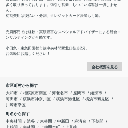
多く取り扱っております。強引な営業、しつこい追客は一切しませ
ん。
初期費用は後払い・分割、クレジットカード決済も可能。
売買部門では経験・実績豊富なスペシャルアドバイザーによる総合コ
ンサルティングが可能です。
小田急・東急田園都市線中央林間駅北口徒歩2分。
お気軽にお越しください！
会社概要を見る
市区町村から探す
大和市
相模原市南区
海老名市
座間市
綾瀬市
町田市
横浜市神奈川区
横浜市港北区
横浜市鶴見区
川崎市幸区
町名から探す
中央林間
渋谷
東林間
中新田
麻溝台
下鶴間
上鶴間
南林間
上鶴間本町
上草柳