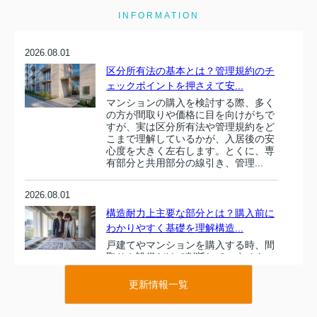
INFORMATION
2026.08.01
区分所有法の基本とは？管理規約のチ
ェックポイントを押さえて安...
マンションの購入を検討する際、多く
の方が間取りや価格に目を向けがちで
すが、実は区分所有法や管理規約をど
こまで理解しているかが、入居後の安
心度を大きく左右します。とくに、専
有部分と共用部分の線引き、管理...
2026.08.01
構造耐力上主要な部分とは？購入前に
わかりやすく基礎を理解構造...
戸建てやマンションを購入する時、間
取りや設備だけで判断していません
か。住まい選びで本当に大切なのは、
目に見えにくい建物の骨組み部分で
更新情報一覧
す。その中でも特に重要とされるの
が、建築基準法施行令でも定義されて
い...