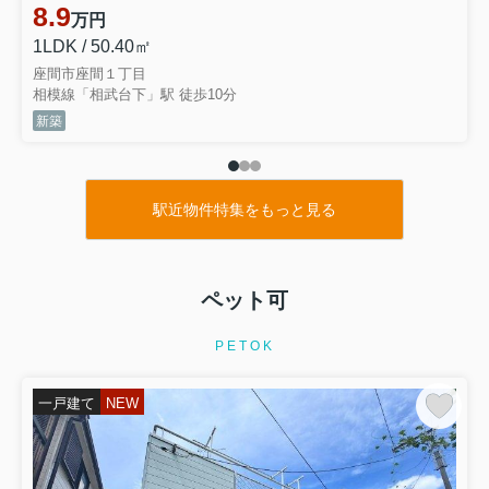
8.9
万円
1LDK / 50.40㎡
座間市座間１丁目
相模線「相武台下」駅 徒歩10分
新築
駅近物件特集をもっと見る
ペット可
PETOK
一戸建て
NEW