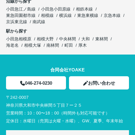
沿線から探す
小田急江ノ島線
小田急小田原線
相鉄本線
東急田園都市線
相模線
横浜線
東急東横線
京急本線
京浜東北線
南武線
駅から探す
小田急相模原
相模大野
中央林間
大和
東林間
海老名
相模大塚
南林間
町田
厚木
合同会社YOAKE
046-274-0230
お問い合わせ
〒242-0007
神奈川県大和市中央林間５丁目７ー２５
営業時間：
10：00〜18：00（時間外も対応可能です）
定休日：
水曜日（売買は火曜・水曜）、GW、夏季、年末年始