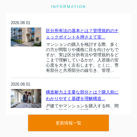
INFORMATION
2026.08.01
区分所有法の基本とは？管理規約のチ
ェックポイントを押さえて安...
マンションの購入を検討する際、多く
の方が間取りや価格に目を向けがちで
すが、実は区分所有法や管理規約をど
こまで理解しているかが、入居後の安
心度を大きく左右します。とくに、専
有部分と共用部分の線引き、管理...
2026.08.01
構造耐力上主要な部分とは？購入前に
わかりやすく基礎を理解構造...
戸建てやマンションを購入する時、間
取りや設備だけで判断していません
か。住まい選びで本当に大切なのは、
目に見えにくい建物の骨組み部分で
更新情報一覧
す。その中でも特に重要とされるの
が、建築基準法施行令でも定義されて
い...