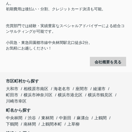
ん。
初期費用は後払い・分割、クレジットカード決済も可能。
売買部門では経験・実績豊富なスペシャルアドバイザーによる総合コ
ンサルティングが可能です。
小田急・東急田園都市線中央林間駅北口徒歩2分。
お気軽にお越しください！
会社概要を見る
市区町村から探す
大和市
相模原市南区
海老名市
座間市
綾瀬市
町田市
横浜市神奈川区
横浜市港北区
横浜市鶴見区
川崎市幸区
町名から探す
中央林間
渋谷
東林間
中新田
麻溝台
上鶴間
下鶴間
南林間
上鶴間本町
上草柳