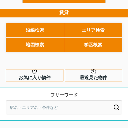
将来の修繕や建替えの方針などは、購入
な部分です。とはいえ、
前にチェックしておきたい重要なポイン
で少しとっつきにくく、
マイホームのリースバックとは？仕組
トです。しかし、専門用語が多く、何を
のか分かりづらいと感じ
賃貸
みをわかりやすく解説
どう確認すればよいのか分かりにくいの
です。そこで本記事では
自宅を売却したいけれど、環境を変え
も事実です。そこで今回は、マンション
味をできるだけわかりや
ずにそのまま住み続けたい。そう考え
購入を検討している方に向けて、区分所
戸建てとマンションでの
た時に選択肢となるのが、マイホーム
沿線検索
エリア検索
有法と管理規約の基本から、具体的なチ
能・10年保証との関係ま
のリースバックという仕組みです。自
ェックポイントまでを分かりやすく解説
します。購入前にどこを
宅を一度売却して資金を確保しつつ、
今度は賃貸として住み続けるこの...
します。この記事を読み進めていただく
地図検索
学区検索
か、専門家へ相談するタ
ことで、購入前に押さえるべきポイント
的にご紹介しますので、
が整理され、後悔のない住ま...
選びを進めたい方はぜひ..
お気に入り物件
最近見た物件
フリーワード