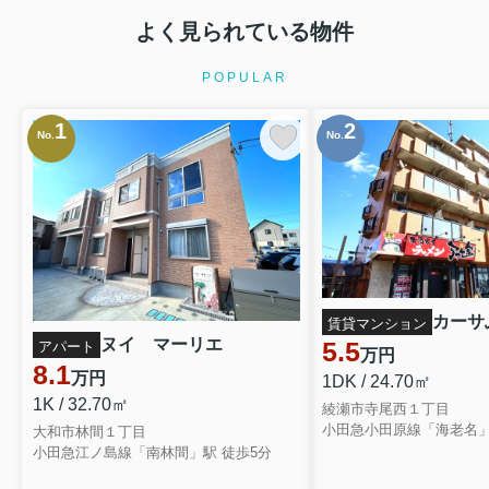
よく見られている物件
POPULAR
1
2
No.
No.
カーサふ
賃貸マンション
ヌイ マーリエ
5.5
アパート
万円
8.1
万円
1DK / 24.70㎡
1K / 32.70㎡
綾瀬市寺尾西１丁目
大和市林間１丁目
小田急江ノ島線「南林間」駅 徒歩5分