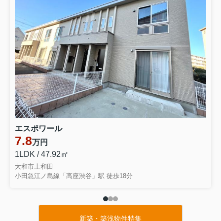
エスポワール
7.8
万円
1LDK / 47.92㎡
大和市上和田
小田急江ノ島線「高座渋谷」駅 徒歩18分
新築・築浅物件特集