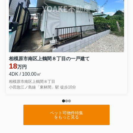
相模原市南区上鶴間８丁目の一戸建て
18
万円
4DK / 100.00㎡
相模原市南区上鶴間８丁目
小田急江ノ島線「東林間」駅 徒歩10分
ペット可物件特集
をもっと見る