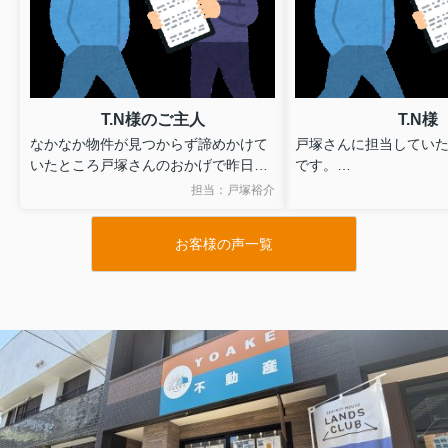
T.N様のご主人
T.N様
なかなか物件が見つからず諦めかけて
戸塚さんに担当していた
いたところ戸塚さんのおかげで昨日の
です。
物件に入居することができました。
無理を承知のうえで図
担当：戸塚裕介
引越しが少し落ち着き改めてよかった
いたしましたが、ご尽
なと感じています。ありがとうござい
かげで希望を叶えるこ
お客様の声一覧
ました。
た。
また終始親身にご対応
資料につきましても大
てくださいました。
心より感謝しておりま
このたびは本当にあり
した。
また機会がございまし
しくお願いいたします