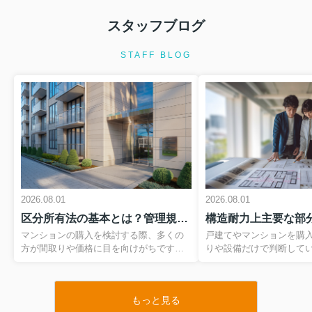
スタッフブログ
2026.08.01
契約不適合責任と瑕疵担保責任の違い
STAFF BLOG
は？中古住宅購入前に必ず知...
中古住宅の購入を検討していると、契
約不適合責任や瑕疵担保責任という専
門用語が出てきますが、その違いを正
しく理解できている方は多くありませ
ん。しかし、2020年の民法改正でルー
ルが大きく変わった今、これ...
2026.08.01
住宅ローン特約とは何か知っています
2026.08.01
2026.08.01
か？マイホーム購入前に知る...
区分所有法の基本とは？管理規約のチェックポイントを押さえて安心購入
マイホームの購入は、多くの方にとっ
て一生に何度もない大きな決断です。
マンションの購入を検討する際、多くの
戸建てやマンションを購
その一方で、住宅ローンの審査や契約
方が間取りや価格に目を向けがちです
りや設備だけで判断して
の流れには専門用語が多く、不安を感
が、実は区分所有法や管理規約をどこま
まい選びで本当に大切な
じている方も多いのではないでしょう
で理解しているかが、入居後の安心度を
にくい建物の骨組み部分
か。なかでも、売買契約と深く関...
大きく左右します。とくに、専有部分と
も特に重要とされるのが
もっと見る
共用部分の線引き、管理組合のルール、
行令でも定義されている
2026.08.01