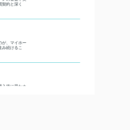
買契約と深く
のが、マイホー
住み続けるこ
購入後に思わぬ
街化区域との
による土砂災害