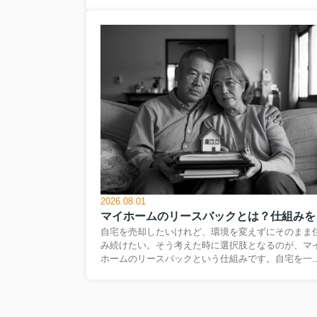
方も多いのではないでしょうか。なかでも、売買契
と深く関わる住宅ローン特約の基本を理解しておく
とは、安心して取引を進めるための重要な鍵になり
す。この特約は、住宅ローン審査の結果次第で契約
どう扱うかを定める、大切な安全装置の役割を持っ
います。本記事では、住宅ローン特約とは何かとい
基本から、条文で確認すべきポイント、特約が不十
な場合のリスク、そして実際のチェック方法までを
かりやすく解説します。これからマイホーム購入を
討している方が、自信を持...
2026.08.01
マイホ
自宅を売却したいけれど、環境を変えずにそのまま
み続けたい。そう考えた時に選択肢となるのが、マ
ホームのリースバックという仕組みです。自宅を一
売却して資金を確保しつつ、今度は賃貸として住み
けるこの方法は、老後の生活資金づくりやローン返
の見直しを検討する方にとって有力な選択肢になり
ます。ただし、家賃の負担や契約期間、買い戻しの