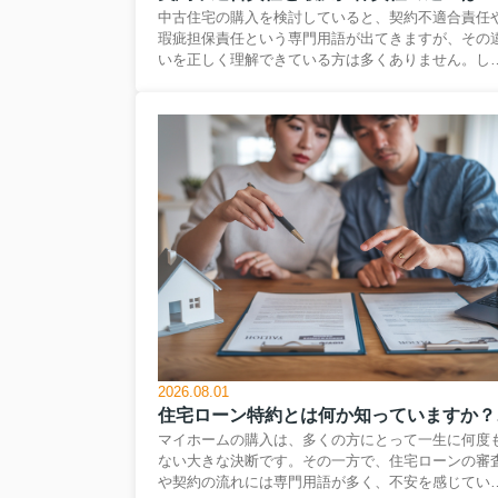
中古住宅の購入を検討していると、契約不適合責任
瑕疵担保責任という専門用語が出てきますが、その
いを正しく理解できている方は多くありません。し
し、2020年の民法改正でルールが大きく変わった今
これらを知らずに契約してしまうと、引渡し後に思
ぬトラブルや追加費用に悩まされる可能性がありま
す。そこで本記事では、中古住宅の買主目線で、旧
の瑕疵担保責任との違いを押さえながら、契約不適
責任のポイントを分かりやすく整理していきます。
れから売買契約書にサインする前の方はもちろん、
でに物件探しを進めている方にとっても、リスクを
らし安心して中古住宅を購入するための基礎知識と
て、ぜひ最後まで読み進...
2026.08.01
住宅ロー
マイホームの購入は、多くの方にとって一生に何度
ない大きな決断です。その一方で、住宅ローンの審
や契約の流れには専門用語が多く、不安を感じてい