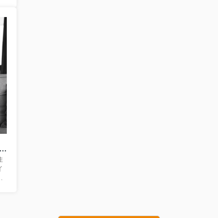
約
こ
ま
を
て
う
分
わ
検
ームのリースバックとは？仕組みをわかりやすく解説
住
イ
度
続
済
得
条