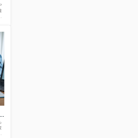
や
違
か
、
わ
来
合
こ
す
減
し
ン特約とは何か知っていますか？マイホーム購入前に知るべき基本を解説
も
査
る