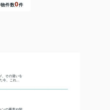
0
新物件数
件
が、その違いを
今、これ...
ーンの審査や契