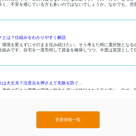
多く、不安を感じている方も多いのではないでしょうか。なかでも、売
クとは？仕組みをわかりやすく解説
、環境を変えずにそのまま住み続けたい。そう考えた時に選択肢となる
仕組みです。自宅を一度売却して資金を確保しつつ、今度は賃貸として
は大丈夫？注意点を押さえて失敗を防ぐ...
、価格の安さや周囲の環境に魅力を感じて検討される方が多い一方で、
ースが少なくありません。そもそも市街化調整区域とは何か、そして市
更新情報一覧
ーム購入は大丈夫？購入前に知るべき注...
くの方にとって一生に一度の大きな決断です。その一方で、近年は大雨