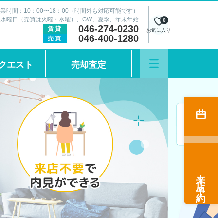
業時間：10：00〜18：00（時間外も対応可能です）
：水曜日（売買は火曜・水曜）、GW、夏季、年末年始
0
046-274-0230
賃貸
お気に入り
046-400-1280
売買
クエスト
売却査定
来店予約