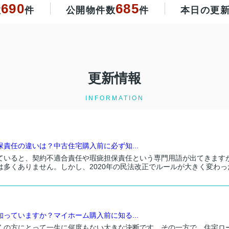
690
685
数
件
公開物件数
件
本日の更
更新情報
INFORMATION
責任の違いは？中古住宅購入前に必ず知...
ていると、契約不適合責任や瑕疵担保責任という専門用語が出てきます
多くありません。しかし、2020年の民法改正でルールが大きく変わった
っていますか？マイホーム購入前に知る...
くの方にとって一生に何度もない大きな決断です。その一方で、住宅ロ