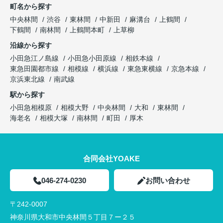
町名から探す
中央林間
渋谷
東林間
中新田
麻溝台
上鶴間
下鶴間
南林間
上鶴間本町
上草柳
沿線から探す
小田急江ノ島線
小田急小田原線
相鉄本線
東急田園都市線
相模線
横浜線
東急東横線
京急本線
京浜東北線
南武線
駅から探す
小田急相模原
相模大野
中央林間
大和
東林間
海老名
相模大塚
南林間
町田
厚木
合同会社YOAKE
046-274-0230
お問い合わせ
〒242-0007
神奈川県大和市中央林間５丁目７ー２５