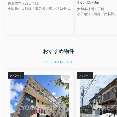
1K / 32.70㎡
綾瀬市寺尾西１丁目
小田急小田原線「海老名」駅 バス17分 相鉄バス「東名綾瀬」 停歩2分
大和市林間１丁目
小田急江ノ島線「南林間」
おすすめ物件
RECOMMEND
アパート
アパート