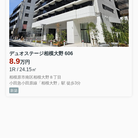
デュオステージ相模大野 606
8.9
万円
1R / 24.15㎡
相模原市南区相模大野８丁目
小田急小田原線「相模大野」駅 徒歩3分
新築