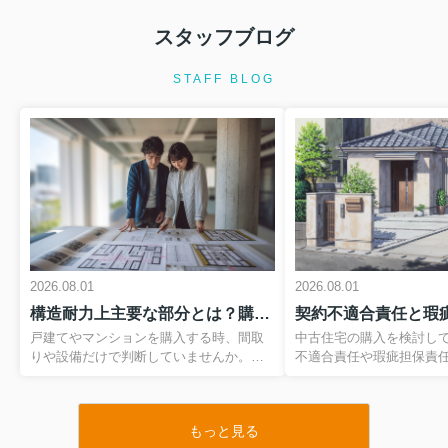
スタッフブログ
2026.08.01
住宅ローン特約とは何か知っています
STAFF BLOG
か？マイホーム購入前に知る...
マイホームの購入は、多くの方にとっ
て一生に何度もない大きな決断です。
その一方で、住宅ローンの審査や契約
の流れには専門用語が多く、不安を感
じている方も多いのではないでしょう
か。なかでも、売買契約と深く関...
2026.08.01
マイホームのリースバックとは？仕組
2026.08.01
2026.08.01
みをわかりやすく解説
構造耐力上主要な部分とは？購入前にわかりやすく基礎を理解構造耐力上主要な部分を知り安心の住まい選び
自宅を売却したいけれど、環境を変え
ずにそのまま住み続けたい。そう考え
戸建てやマンションを購入する時、間取
中古住宅の購入を検討し
た時に選択肢となるのが、マイホーム
りや設備だけで判断していませんか。住
不適合責任や瑕疵担保責
のリースバックという仕組みです。自
まい選びで本当に大切なのは、目に見え
語が出てきますが、その
宅を一度売却して資金を確保しつつ、
にくい建物の骨組み部分です。その中で
解できている方は多くあ
今度は賃貸として住み続けるこの...
も特に重要とされるのが、建築基準法施
し、2020年の民法改正
もっと見る
行令でも定義されている構造耐力上主要
変わった今、これらを知
2026.08.01