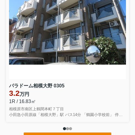
パラドーム相模大野 0305
3.2
万円
1R / 16.83㎡
相模原市南区上鶴間本町７丁目
小田急小田原線「相模大野」駅 バス14分 「鶴園小学校前」 停歩2分