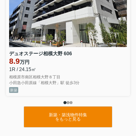
デュオステージ相模大野 606
8.9
万円
1R / 24.15㎡
相模原市南区相模大野８丁目
小田急小田原線「相模大野」駅 徒歩3分
新築
新築・築浅物件特集
をもっと見る