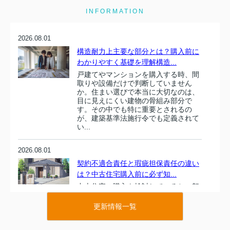
INFORMATION
2026.08.01
構造耐力上主要な部分とは？購入前に
わかりやすく基礎を理解構造...
戸建てやマンションを購入する時、間
取りや設備だけで判断していません
か。住まい選びで本当に大切なのは、
目に見えにくい建物の骨組み部分で
す。その中でも特に重要とされるの
が、建築基準法施行令でも定義されて
い...
2026.08.01
契約不適合責任と瑕疵担保責任の違い
は？中古住宅購入前に必ず知...
中古住宅の購入を検討していると、契
約不適合責任や瑕疵担保責任という専
門用語が出てきますが、その違いを正
更新情報一覧
しく理解できている方は多くありませ
ん。しかし、2020年の民法改正でルー
ルが大きく変わった今、これ...