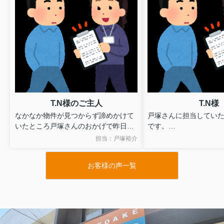
T.N様のご主人
T.N様
なかなか物件が見つからず諦めかけて
戸塚さんに担当していた
いたところ戸塚さんのおかげで昨日の
です。
物件に入居することができました。
無理を承知のうえで図
担当：戸塚裕介
引越しが少し落ち着き改めてよかった
いたしましたが、ご尽
なと感じています。ありがとうござい
かげで希望を叶えるこ
お客様の声一覧
ました。
た。
また終始親身にご対応
資料につきましても大
てくださいました。
心より感謝しておりま
このたびは本当にあり