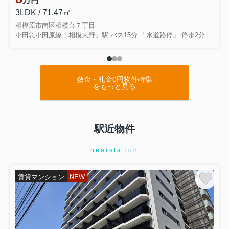
万円
3LDK / 71.47㎡
相模原市南区相模台７丁目
小田急小田原線「相模大野」駅 バス15分 「水道路停」 停歩2分
敷金・礼金0円物件特集
をもっと見る
駅近物件
nearstation
賃貸マンション
NEW