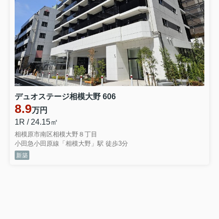
デュオステージ相模大野 606
8.9
万円
1R / 24.15㎡
相模原市南区相模大野８丁目
小田急小田原線「相模大野」駅 徒歩3分
新築