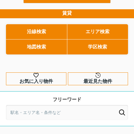
な部分です。とはいえ、法律用語のよう
しまうと、引渡し後に思
で少しとっつきにくく、何を指している
追加費用に悩まされる可
市街化調整区域の土地購入は大丈夫？
のか分かりづらいと感じる方も多いはず
す。そこで本記事では、
賃貸
注意点を押さえて失敗を防ぐ...
です。そこで本記事では、この言葉の意
目線で、旧来の瑕疵担保
市街化調整区域の土地は、価格の安さ
味をできるだけわかりやすくかみ砕き、
押さえながら、契約不適
や周囲の環境に魅力を感じて検討され
戸建てとマンションでの違いや、耐震性
トを分かりやすく整理し
る方が多い一方で、購入後に思わぬ制
沿線検索
エリア検索
能・10年保証との関係まで整理して解説
れから売買契約書にサイ
限に気付いて戸惑うケースが少なくあ
します。購入前にどこをチェックすべき
もちろん、すでに物件探
りません。そもそも市街化調整区域と
は何か、そして市街化区域との違...
か、専門家へ相談するタイミングも具体
地図検索
学区検索
方にとっても、リスクを
的にご紹介しますので、安心して住まい
中古住宅を購入するため
選びを進めたい方はぜひ...
て、ぜひ最後まで読み進..
お気に入り物件
最近見た物件
フリーワード