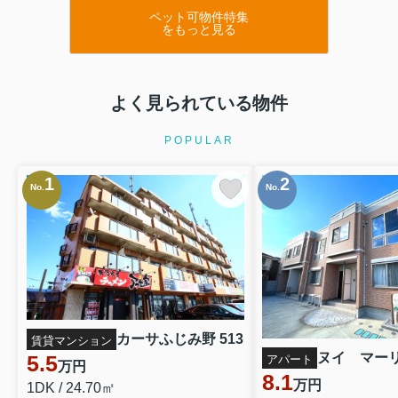
ペット可物件特集
をもっと見る
よく見られている物件
POPULAR
1
2
No.
No.
カーサふじみ野 513
賃貸マンション
ヌイ マー
5.5
アパート
万円
8.1
万円
1DK / 24.70㎡