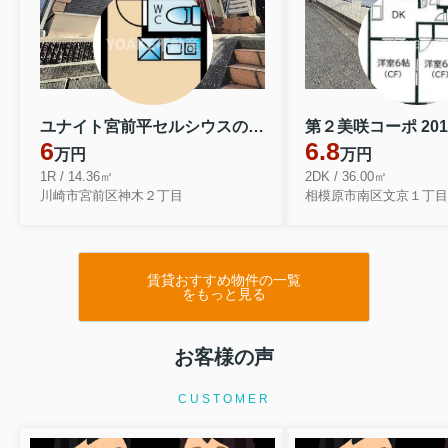
ユナイト宮前平セルシウスの輝き 202
第２美咲コーポ 201
6
6.8
万円
万円
1R / 14.36㎡
2DK / 36.00㎡
川崎市宮前区神木２丁目
相模原市南区文京１丁目
賃貸おすすめ物件の一覧
をもっと見る
お客様の声
CUSTOMER