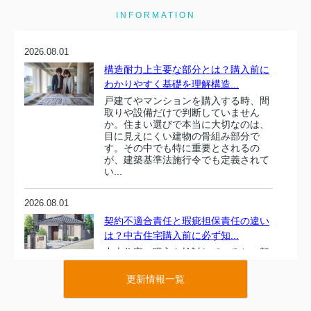
INFORMATION
2026.08.01
構造耐力上主要な部分とは？購入前に
わかりやすく基礎を理解構造...
戸建てやマンションを購入する時、間
取りや設備だけで判断していません
か。住まい選びで本当に大切なのは、
目に見えにくい建物の骨組み部分で
す。その中でも特に重要とされるの
が、建築基準法施行令でも定義されて
い...
2026.08.01
契約不適合責任と瑕疵担保責任の違い
は？中古住宅購入前に必ず知...
中古住宅の購入を検討していると、契
約不適合責任や瑕疵担保責任という専
門用語が出てきますが、その違いを正
更新情報一覧
しく理解できている方は多くありませ
ん。しかし、2020年の民法改正でルー
ルが大きく変わった今、これ...