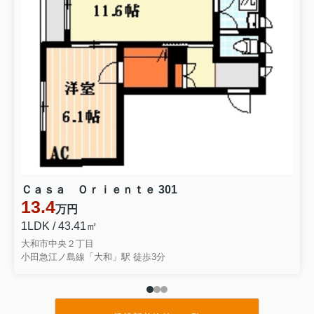
Ｃａｓａ Ｏｒｉｅｎｔｅ 301
13.4
万円
1LDK / 43.41㎡
大和市中央２丁目
小田急江ノ島線「大和」駅 徒歩3分