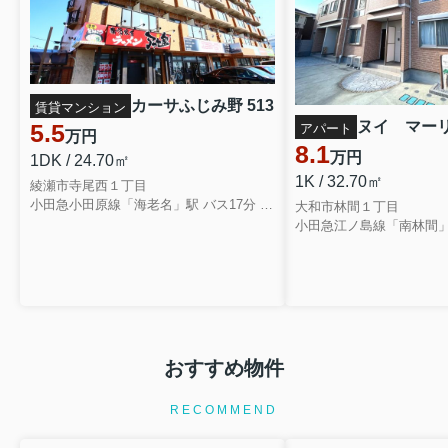
カーサふじみ野 513
賃貸マンション
ヌイ マー
5.5
アパート
万円
8.1
万円
1DK / 24.70㎡
1K / 32.70㎡
綾瀬市寺尾西１丁目
小田急小田原線「海老名」駅 バス17分 相鉄バス「東名綾瀬」 停歩2分
大和市林間１丁目
小田急江ノ島線「南林間」
おすすめ物件
RECOMMEND