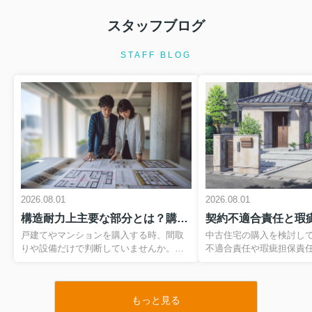
スタッフブログ
2026.08.01
住宅ローン特約とは何か知っています
STAFF BLOG
か？マイホーム購入前に知る...
マイホームの購入は、多くの方にとっ
て一生に何度もない大きな決断です。
その一方で、住宅ローンの審査や契約
の流れには専門用語が多く、不安を感
じている方も多いのではないでしょう
か。なかでも、売買契約と深く関...
2026.08.01
マイホームのリースバックとは？仕組
2026.08.01
2026.08.01
みをわかりやすく解説
構造耐力上主要な部分とは？購入前にわかりやすく基礎を理解構造耐力上主要な部分を知り安心の住まい選び
自宅を売却したいけれど、環境を変え
ずにそのまま住み続けたい。そう考え
戸建てやマンションを購入する時、間取
中古住宅の購入を検討し
た時に選択肢となるのが、マイホーム
りや設備だけで判断していませんか。住
不適合責任や瑕疵担保責
のリースバックという仕組みです。自
まい選びで本当に大切なのは、目に見え
語が出てきますが、その
宅を一度売却して資金を確保しつつ、
にくい建物の骨組み部分です。その中で
解できている方は多くあ
今度は賃貸として住み続けるこの...
も特に重要とされるのが、建築基準法施
し、2020年の民法改正
もっと見る
行令でも定義されている構造耐力上主要
変わった今、これらを知
2026.08.01