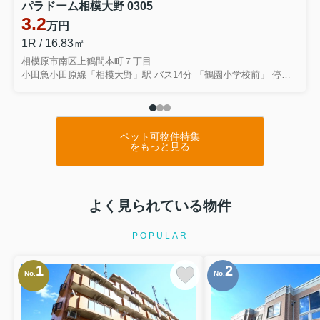
パラドーム相模大野 0305
3.2
万円
1R / 16.83㎡
相模原市南区上鶴間本町７丁目
小田急小田原線「相模大野」駅 バス14分 「鶴園小学校前」 停歩2分
ペット可物件特集
をもっと見る
よく見られている物件
POPULAR
1
2
No.
No.