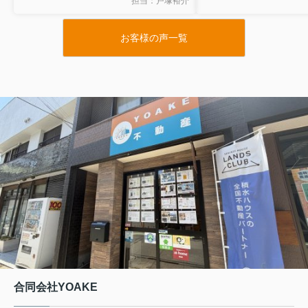
担当：戸塚裕介
引越しが少し落ち着き改めてよかった
いたしましたが、ご尽
なと感じています。ありがとうござい
かげで希望を叶えるこ
お客様の声一覧
ました。
た。
また終始親身にご対応
資料につきましても大
てくださいました。
心より感謝しておりま
このたびは本当にあり
した。
また機会がございまし
しくお願いいたします
合同会社YOAKE