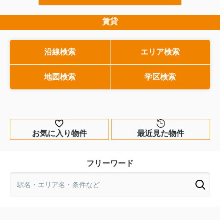
な部分です。とはいえ、法律用語のよう
しまうと、引渡し後に思
で少しとっつきにくく、何を指している
追加費用に悩まされる可
市街化調整区域の土地購入は大丈夫？
のか分かりづらいと感じる方も多いはず
す。そこで本記事では、
賃貸
注意点を押さえて失敗を防ぐ...
です。そこで本記事では、この言葉の意
目線で、旧来の瑕疵担保
市街化調整区域の土地は、価格の安さ
味をできるだけわかりやすくかみ砕き、
押さえながら、契約不適
や周囲の環境に魅力を感じて検討され
戸建てとマンションでの違いや、耐震性
トを分かりやすく整理し
る方が多い一方で、購入後に思わぬ制
沿線検索
エリア検索
能・10年保証との関係まで整理して解説
れから売買契約書にサイ
限に気付いて戸惑うケースが少なくあ
します。購入前にどこをチェックすべき
もちろん、すでに物件探
りません。そもそも市街化調整区域と
は何か、そして市街化区域との違...
か、専門家へ相談するタイミングも具体
地図検索
学区検索
方にとっても、リスクを
的にご紹介しますので、安心して住まい
中古住宅を購入するため
選びを進めたい方はぜひ...
て、ぜひ最後まで読み進..
お気に入り物件
最近見た物件
フリーワード