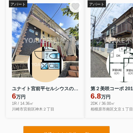
アパート
アパート
ユナイト宮前平セルシウスの輝き 202
第２美咲コーポ 201
6
6.8
万円
万円
1R / 14.36㎡
2DK / 36.00㎡
川崎市宮前区神木２丁目
相模原市南区文京１丁目