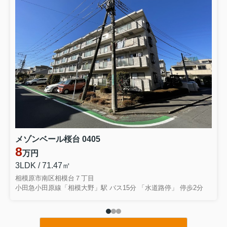
メゾンベール桜台 0405
8
万円
3LDK / 71.47㎡
相模原市南区相模台７丁目
小田急小田原線「相模大野」駅 バス15分 「水道路停」 停歩2分