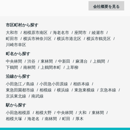
会社概要を見る
市区町村から探す
大和市
相模原市南区
海老名市
座間市
綾瀬市
町田市
横浜市神奈川区
横浜市港北区
横浜市鶴見区
川崎市幸区
町名から探す
中央林間
渋谷
東林間
中新田
麻溝台
上鶴間
下鶴間
南林間
上鶴間本町
上草柳
沿線から探す
小田急江ノ島線
小田急小田原線
相鉄本線
東急田園都市線
相模線
横浜線
東急東横線
京急本線
京浜東北線
南武線
駅から探す
小田急相模原
相模大野
中央林間
大和
東林間
相模大塚
海老名
南林間
町田
厚木