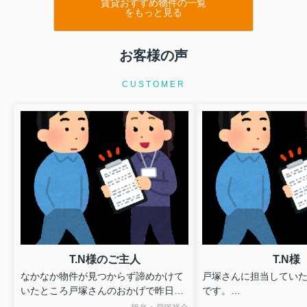
賃貸おすすめ物件の一覧
をもっと見る
お客様の声
CUSTOMER
T.N様のご主人
T.N様
なかなか物件が見つからず諦めかけて
戸塚さんに担当していた
いたところ戸塚さんのおかげで昨日の
です。
物件に入居することができました。
無理を承知のうえで図