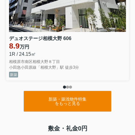
デュオステージ相模大野 606
8.9
万円
1R / 24.15㎡
相模原市南区相模大野８丁目
小田急小田原線「相模大野」駅 徒歩3分
新築
新築・築浅物件特集
をもっと見る
敷金・礼金0円