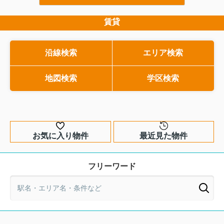
な部分です。とはいえ、法律用語のよう
しまうと、引渡し後に思
で少しとっつきにくく、何を指している
追加費用に悩まされる可
市街化調整区域の土地購入は大丈夫？
のか分かりづらいと感じる方も多いはず
す。そこで本記事では、
賃貸
注意点を押さえて失敗を防ぐ...
です。そこで本記事では、この言葉の意
目線で、旧来の瑕疵担保
市街化調整区域の土地は、価格の安さ
味をできるだけわかりやすくかみ砕き、
押さえながら、契約不適
や周囲の環境に魅力を感じて検討され
戸建てとマンションでの違いや、耐震性
トを分かりやすく整理し
る方が多い一方で、購入後に思わぬ制
沿線検索
エリア検索
能・10年保証との関係まで整理して解説
れから売買契約書にサイ
限に気付いて戸惑うケースが少なくあ
します。購入前にどこをチェックすべき
もちろん、すでに物件探
りません。そもそも市街化調整区域と
は何か、そして市街化区域との違...
か、専門家へ相談するタイミングも具体
地図検索
学区検索
方にとっても、リスクを
的にご紹介しますので、安心して住まい
中古住宅を購入するため
選びを進めたい方はぜひ...
て、ぜひ最後まで読み進..
お気に入り物件
最近見た物件
フリーワード