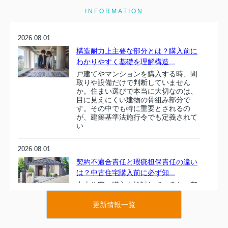
INFORMATION
2026.08.01
構造耐力上主要な部分とは？購入前に
わかりやすく基礎を理解構造...
戸建てやマンションを購入する時、間
取りや設備だけで判断していません
か。住まい選びで本当に大切なのは、
目に見えにくい建物の骨組み部分で
す。その中でも特に重要とされるの
が、建築基準法施行令でも定義されて
い...
2026.08.01
契約不適合責任と瑕疵担保責任の違い
は？中古住宅購入前に必ず知...
中古住宅の購入を検討していると、契
約不適合責任や瑕疵担保責任という専
門用語が出てきますが、その違いを正
更新情報一覧
しく理解できている方は多くありませ
ん。しかし、2020年の民法改正でルー
ルが大きく変わった今、これ...