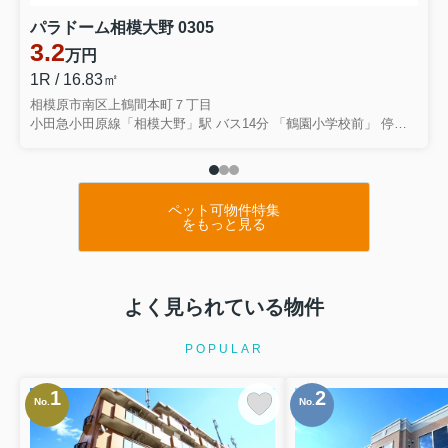
パラドーム相模大野 0305
3.2
万円
1R / 16.83㎡
相模原市南区上鶴間本町７丁目
小田急小田原線「相模大野」駅 バス14分 「鶴園小学校前」 停歩2分
ペット可物件特集
をもっと見る
よく見られている物件
POPULAR
1
2
No.
No.