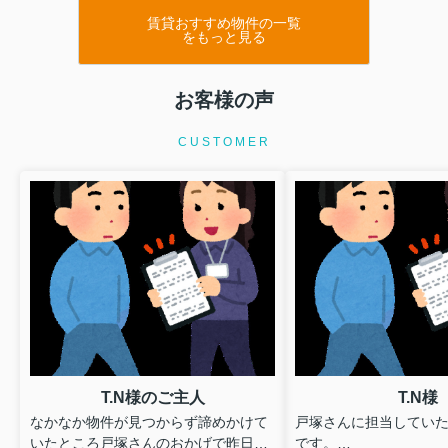
賃貸おすすめ物件の一覧
をもっと見る
お客様の声
CUSTOMER
T.N様のご主人
T.N様
なかなか物件が見つからず諦めかけて
戸塚さんに担当していた
いたところ戸塚さんのおかげで昨日の
です。