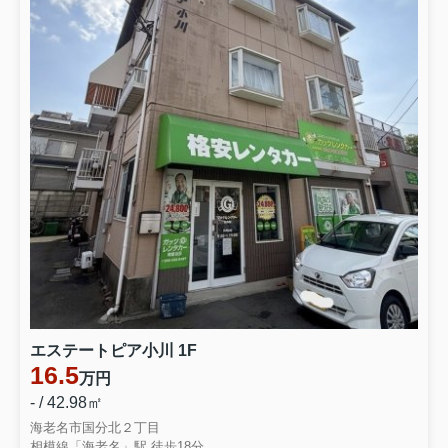
エステートピア小川 1F
16.5
万円
- / 42.98㎡
海老名市国分北２丁目
相模線「海老名」駅 徒歩18分