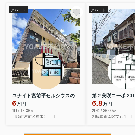
アパート
アパート
ユナイト宮前平セルシウスの輝き 202
第２美咲コーポ 201
6
6.8
万円
万円
1R / 14.36㎡
2DK / 36.00㎡
川崎市宮前区神木２丁目
相模原市南区文京１丁目