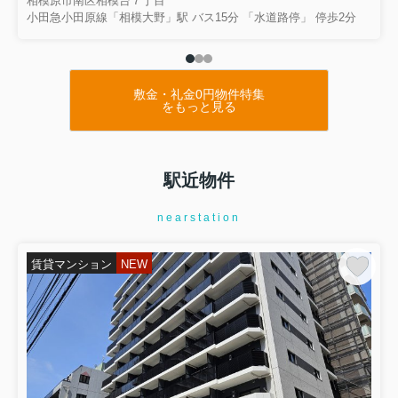
相模原市南区相模台７丁目
小田急小田原線「相模大野」駅 バス15分 「水道路停」 停歩2分
敷金・礼金0円物件特集
をもっと見る
駅近物件
nearstation
賃貸マンション
NEW