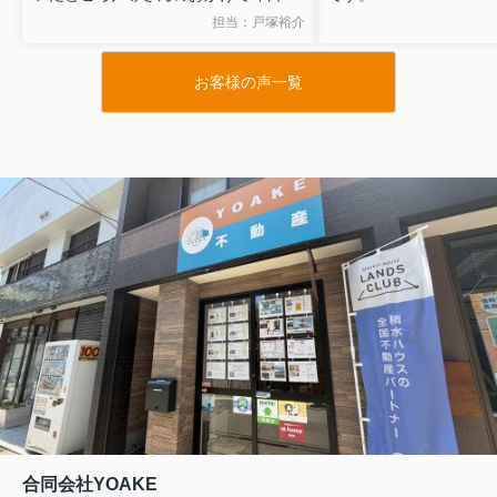
物件に入居することができました。
無理を承知のうえで図
担当：戸塚裕介
引越しが少し落ち着き改めてよかった
いたしましたが、ご尽
なと感じています。ありがとうござい
かげで希望を叶えるこ
お客様の声一覧
ました。
た。
また終始親身にご対応
資料につきましても大
てくださいました。
心より感謝しておりま
このたびは本当にあり
した。
また機会がございまし
しくお願いいたします
合同会社YOAKE