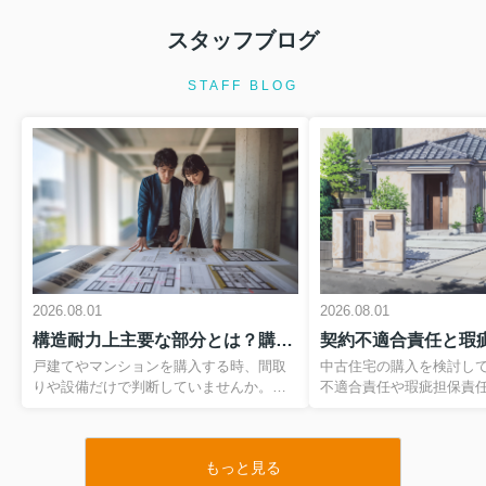
スタッフブログ
2026.08.01
住宅ローン特約とは何か知っています
STAFF BLOG
か？マイホーム購入前に知る...
マイホームの購入は、多くの方にとっ
て一生に何度もない大きな決断です。
その一方で、住宅ローンの審査や契約
の流れには専門用語が多く、不安を感
じている方も多いのではないでしょう
か。なかでも、売買契約と深く関...
2026.08.01
マイホームのリースバックとは？仕組
2026.08.01
2026.08.01
みをわかりやすく解説
構造耐力上主要な部分とは？購入前にわかりやすく基礎を理解構造耐力上主要な部分を知り安心の住まい選び
自宅を売却したいけれど、環境を変え
ずにそのまま住み続けたい。そう考え
戸建てやマンションを購入する時、間取
中古住宅の購入を検討し
た時に選択肢となるのが、マイホーム
りや設備だけで判断していませんか。住
不適合責任や瑕疵担保責
のリースバックという仕組みです。自
まい選びで本当に大切なのは、目に見え
語が出てきますが、その
宅を一度売却して資金を確保しつつ、
にくい建物の骨組み部分です。その中で
解できている方は多くあ
今度は賃貸として住み続けるこの...
も特に重要とされるのが、建築基準法施
し、2020年の民法改正
もっと見る
行令でも定義されている構造耐力上主要
変わった今、これらを知
2026.08.01