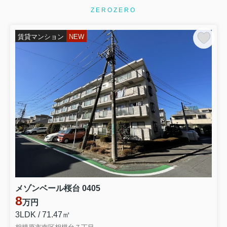
ZEROZERO
賃貸マンション
NEW
メゾンベール桜台 0405
8
万円
3LDK / 71.47㎡