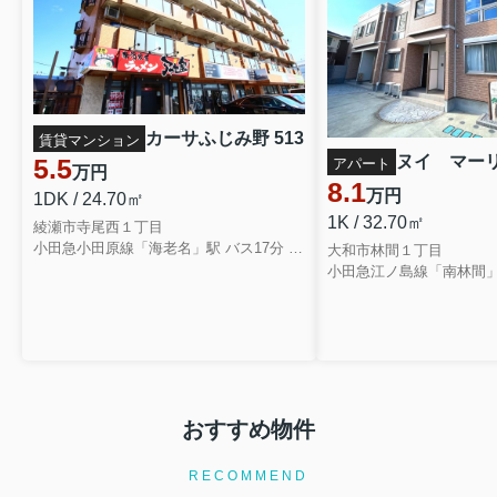
カーサふじみ野 513
賃貸マンション
ヌイ マー
5.5
アパート
万円
8.1
万円
1DK / 24.70㎡
1K / 32.70㎡
綾瀬市寺尾西１丁目
小田急小田原線「海老名」駅 バス17分 相鉄バス「東名綾瀬」 停歩2分
大和市林間１丁目
小田急江ノ島線「南林間」
おすすめ物件
RECOMMEND