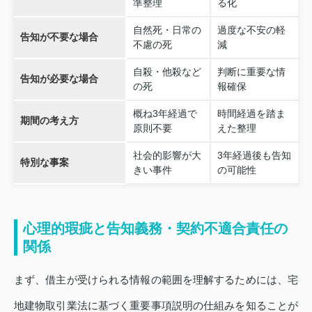
準整理
る化
自然死・日常の
過度な不安の軽
告知が不要な場合
不慮の死
減
自殺・他殺など
判断に重要な情
告知が必要な場合
の死
報確保
概ね3年経過で
時間経過を踏ま
期間の考え方
原則不要
えた整理
社会的影響が大
3年経過後も告知
特別な事案
きい事件
の可能性
心理的瑕疵と告知義務・契約不適合責任の
関係
まず、借主が受けられる情報の範囲を理解するためには、宅
地建物取引業法に基づく重要事項説明の仕組みを知ることが