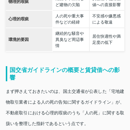
物理的瑕疵
ど建物の欠陥
値への直接影響
人の死や重大事
不安感や嫌悪感
心理的瑕疵
件などの経緯
による敬遠
継続的な騒音や
居住快適性や満
環境的要因
異臭など周辺事
足度の低下
情
国交省ガイドラインの概要と賃貸借への影
響
まず押さえておきたいのは、国土交通省が公表した「宅地建
物取引業者による人の死の告知に関するガイドライン」が、
不動産取引における心理的瑕疵のうち「人の死」に関する取
扱いを整理した指針であるという点です。