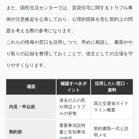
また、国民生活センターでは、賃貸住宅に関するトラブル事
例や注意喚起を公表しており、心理的瑕疵を含む契約上の問
題を考える際の参考になります。
これらの情報や窓口を活用しつつ、早めに相談し、書面やや
り取りの記録を整理しておくことで、借主としての立場を守
りやすくなります。
確認すべきポ
活用したい窓口・
場面
イント
資料
過去の人の死
国土交通省ガイド
内見・申込前
や周辺トラブ
ライン概要
ルの有無
重要事項説明
契約書類一式と説
契約前
書と告知事項
明メモ
の内容